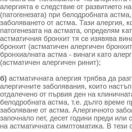
алергията е следствие от развитието н
(патогенезата) при белодробната астма,
заболяването от астма. Тази алергия, к
патогенезата на астмата, определям ка
астматичния бронхит тя се изявява вин
бронхит (астматичен алергичен бронхит)
бронхиалната астма - винаги като алер
(астматичен алергичен ринит);
б)
астматичната алергия трябва да раз
алергичните заболявания, които настъп
отдалечено от първия ден на клиничнат
белодробната астма, т.е. дълго време п
заболяване от астма. Алергичното заб
започнало пет, десет години преди или 
на астматичната симптоматика. В тези 