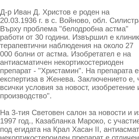
Д-р Иван Д. Христов е роден на
20.03.1936 г. в с. Войново, обл. Силистр
Върху проблема "белодробна астма"
работи от 30 години. Извършил е клиник
терапевтични наблюдения на около 27
000 болни от астма. Изобретател е на
антиасматичен некортикостериоден
препарат - "Христамин". На препарата 
експертиза в Женева. Заключението е, ч
всички условия за новост, изобретение
производство".
На 3-тия Световен салон за новости и 
1997 год., Казабланка Мароко, с участи
под егидата на Крал Хасан II, антиасма
некортикостероиден препарат е отличен