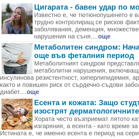
Цигарата - бавен удар по м
Известно е, че тютюнопушенето е в
трудно контролиращ се рисков фак
заболявания, деменция, множестве
нарушения на съня....
още
Метаболитен синдром: Нача
още във феталния период
Метаболитният синдром представля
метаболитни нарушения, включващ
инсулинова резистентност, хиперлипидемия, а
както и повишен риск от сърдечно-съдови забо
диабет....
още
Есента и кожата: Защо студ
изострят дерматологичнит
Хората често възприемат лятото ка
изгаряния, а есента - като време за
Истината е, че именно есента е период на сер