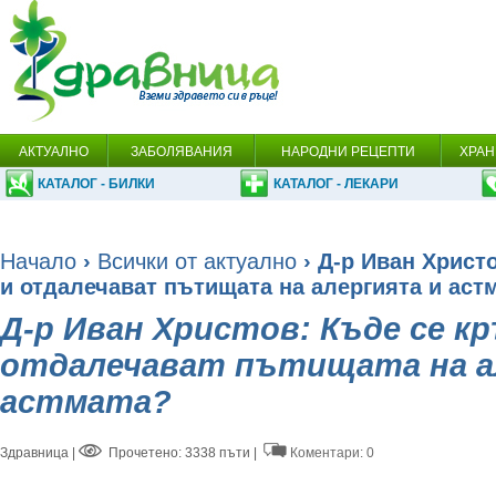
АКТУАЛНО
ЗАБОЛЯВАНИЯ
НАРОДНИ РЕЦЕПТИ
ХРАН
КАТАЛОГ - БИЛКИ
КАТАЛОГ - ЛЕКАРИ
Начало
›
Всички от актуално
› Д-р Иван Христ
и отдалечават пътищата на алергията и аст
Д-р Иван Христов: Къде се к
отдалечават пътищата на а
астмата?
Здравница
|
Прочетено: 3338 пъти |
Коментари: 0