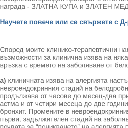
награда - ЗЛАТНА КУПА и ЗЛАТЕН МЕ
Научете повече или се свържете с Д
Според моите клинико-терапевтични на
възможности за клинична изява на няка
връзка с времето на заболяване от бел
а)
клиничната изява на алергията настъ
невроендокринния стадий на белодробн
продължава от часове до месец-два пр
астма и от четири месеца до две годин
бронхит. Промените в невроендокринния
първи, задължителен стадий на заболяв
почвата за “поникването” на алергията п