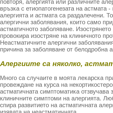
повторя, алергията или различните але
връзка с етиопатогенезата на астмата -
алергията и астмата са раздалечени. Т
алергични заболявания, които само пр
астматичното заболяване. Изострянето
провокира изостряне на клиничното про
Неастматичните алергични заболявания
причина за заболяване от белодробна а
Алергиите са няколко, астмат
Много са случаите в моята лекарска пра
провеждане на курса на некортикостеро
астматичната симптоматика отзвучава з
клиничните симптоми на алергията. Люб
спира развитието на астматичната алер
изявата на неастматичната.