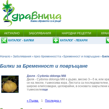
АКТУАЛНО
ЗАБОЛЯВАНИЯ
НАРОДНИ РЕЦЕПТИ
ХРАН
КАТАЛОГ - БИЛКИ
КАТАЛОГ - ЛЕКАРИ
Начало
›
Заболявания
›
през бременността
›
Бременност и повръщане
› Бил
Билки за Бременност и повръщане
Дюля - Cydonia oblonga Mill
Дюля - Cydonia oblonga Mill е дърво, високо 3—5 м, или х
се на люспи, тъмносива кора. Листата са последователни,
широко елипсо­видни, целокрайни, в основата закръглени 
тъмнозеле
още
« Първа
1
Последна »