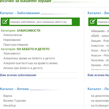
Всичко за Вашето здраве
Каталог - Заболявания
Каталог - Б
Категория:
ЗАВИСИМОСТИ
Айважива - Al
Алкохолизъм
АЙИЕ - Artemi
Наркомании
Акация - Rob
Пристрастявания
Алкостоп - с
Категория:
НА БЕБЕТО И ДЕТЕТО
Алое - Aloe 
Агресивност
Анасон - Pim
Алергична хрема на бебето и детето
Ангелика - An
Алергия към белтъка на кравето мляко
Арника - Arn
Ангина при бебето и детето
Ароматна кал
Анемия при бебето и детето
Арония - So
Виж всички заболявания
Виж всички би
Апетит - пълни деца
Бабини зъби -
Аромотерапия и децата
Билки за ба
Безапетитие при бебето и детето
Каталог - Аптеки
Каталог - Л
Блатен аир -
Бронхиална астма при бебето и детето
Блатен тъжни
Варна
на дихателни
Бронхит и пневмония при деца
Блян
Велико Търново
на храносми
Варицела
Бобови шушул
Несебър
на бъбрецит
Висока температура на бебето и детето