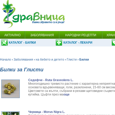
АКТУАЛНО
ЗАБОЛЯВАНИЯ
НАРОДНИ РЕЦЕПТИ
ХРАН
КАТАЛОГ - БИЛКИ
КАТАЛОГ - ЛЕКАРИ
Начало
›
Заболявания
›
на бебето и детето
›
Глисти
› Билки
Билки за Глисти
Седефче - Ruta Graveolens L.
Многогодишно тревисто растение с характерна неприятна 
основата вдървеняващи, голи, разклонени, 15-60 см висок
Цветовете са жълти, събрани в рехави щитовидни съцвети
кутийка. Цъфти през ма
още
Черница - Morus Nigra L.