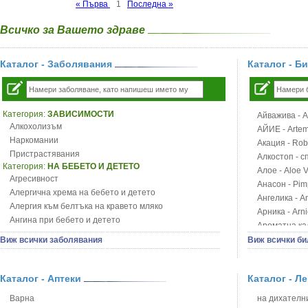
« Първа
1
Последна »
Всичко за Вашето здраве
Каталог - Заболявания
Каталог - Б
Категория:
ЗАВИСИМОСТИ
Айважива - Al
Алкохолизъм
АЙИЕ - Artemi
Наркомании
Акация - Rob
Пристрастявания
Алкостоп - с
Категория:
НА БЕБЕТО И ДЕТЕТО
Алое - Aloe 
Агресивност
Анасон - Pim
Алергична хрема на бебето и детето
Ангелика - An
Алергия към белтъка на кравето мляко
Арника - Arn
Ангина при бебето и детето
Ароматна кал
Анемия при бебето и детето
Арония - So
Виж всички заболявания
Виж всички би
Апетит - пълни деца
Бабини зъби -
Аромотерапия и децата
Билки за ба
Безапетитие при бебето и детето
Каталог - Аптеки
Каталог - Л
Блатен аир -
Бронхиална астма при бебето и детето
Блатен тъжни
Варна
на дихателни
Бронхит и пневмония при деца