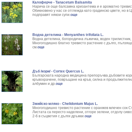
Калоферче - Tanacetum Balsamita
Нарича се още балсамна хризантема и е ароматно тревис
Обикновено у нас се отглежда като градинско цвете, но в
подправят някои супи.
още
Водна детелина - Menyanthes trifoliata L.
Водна детелина, богородична лъжичка, воден трилистник, 
Многогодишно блатно тревисто растение с дълго, пълзящо
см.
още
Дъб /кори/ - Cortex Quercus L.
Българската народна медицина препоръчва дъбовите кори
кръвохрачене, повръщане на кръв, силна и продължителна
албумин и др.
още
Змийско мляко - Chelidonium Majus L.
Многогодишно тревисто растение с оранжев млечен сок Ст
Листата са пересто наделени, отгоре зелени, отдолу сиво
2-6 в съцветия с дълги дръжки.
още