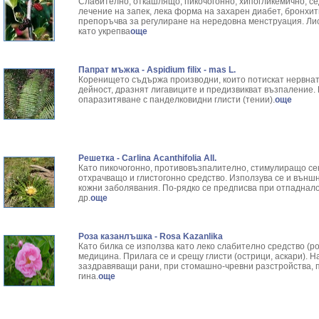
Слабително, откашлящо, пикочогонно, хипогликемично, се
лечение на запек, лека форма на захарен диабет, бронхит
препоръчва за регулиране на нередовна менструация. Ли
като укрепва
още
Папрат мъжка - Aspidium filix - mas L.
Коренището съдържа производни, които потискат нервнат
дейност, дразнят лигавиците и предизвикват възпаление. 
опаразитяване с панделковидни глисти (тении).
още
Решетка - Carlina Acanthifolia All.
Като пикочогонно, противовъзпалително, стимулиращо се
отхрачващо и глистогонно средство. Използува се и външн
кожни заболявания. По-рядко се предписва при отпаднало
др.
още
Роза казанлъшка - Rosa Kazanlika
Като билка се използва като леко слабително средство (р
медицина. Прилага се и срещу глисти (острици, аскари).
заздравяващи рани, при стомашно-чревни разстройства, п
гина.
още