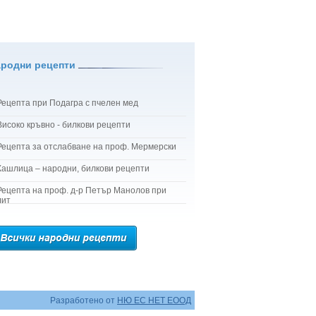
ародни рецепти
Рецепта при Подагра с пчелен мед
Високо кръвно - билкови рецепти
Рецепта за отслабване на проф. Мермерски
Кашлица – народни, билкови рецепти
Рецепта на проф. д-р Петър Манолов при
лит
Разработено от
НЮ ЕС НЕТ ЕООД