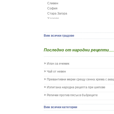
Сливен
Грижа за пъпа на новороденото
София
Грип при бебето и детето
Стара Загора
Гърч
Хасково
Да отгледам и възпитам детето си
Ямбол
Детска церебрална парализа
Детски аутизъм
Детски диабет
Виж всички градове
Екземи при деца
Епилепсия при деца
Последно от народни рецепти
Жълтеница
Запек на бебето и детето
Заушка
Илач за ечемик
Имунизационен календар
Кашлица при бебето и детето
Чай от невен
Коклюш при бебето и детето
Превантивни мерки срещу сенна хрема с ака
Колики
Менингит
Изпитана народна рецепта при шипове
Млечни зъби
Репички против пясък в бъбреците
Млечница
Морбили
Нощно напикаване - енуреза
Виж всички категории
Отит