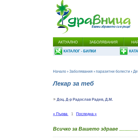
АКТУАЛНО
ЗАБОЛЯВАНИЯ
НА
КАТАЛОГ - БИЛКИ
КАТА
Начало
›
Заболявания
›
паразитни болести
›
Де
Лекар за теб
Доц. Д-р Радослав Радев, Д.М.
« Първа
1
Последна »
Всичко за Вашето здраве