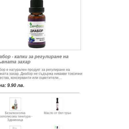
абор - капки за регулиране на
ъвната захар
бор е натурален продукт за регулиране на
вната захар. Диабор не съдържа никакви токсични
ства, консерванти или оцветители....
а: 9.90 лв.
Безалкохолна
Масло от бял трън
рополисова тинктура -
Здравница