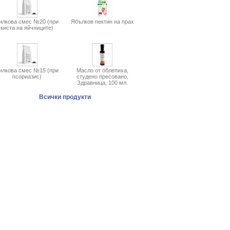
илкова смес №20 (при
Ябълков пектин на прах
киста на яйчниците)
илкова смес №15 (при
Масло от облепиха,
псориазис)
студено пресовано,
Здравница, 100 мл.
Всички продукти