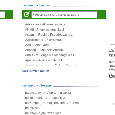
Каталог - Билки
Айважива - Alcanna tinctoria
АЙИЕ - Artemisia argyi Levl
Акация - Robinia Pseudoacacia L.
Алкостоп - спри алкохола!
Алое - Aloe Vera
Анасон - Pimpinela Anisum L.
Ди
кр
Ангелика - Angelica Archangelica L.
Арника - Arnica montana L.
Диа
Ароматна кализия - Callisia Fragans
кръ
веще
Арония - Sorbus melanocorpa
Виж всички билки
Бабини зъби - Tribulus terrestris
Цен
Билки за бани при хемороиди
Каталог - Лекари
Блатен аир - Acorus calamus L.
Блатен тъжник - Spirea ulmaria L.
на дихателните органи и слуха
Блян
на храносмилателната с-ма
Бобови шушулки - Phaseolus Vulgaris L.
на бъбреците и отделителната с-ма
п
Божур - Paeonia Decora
на очите
Борови връхчета - Pinus sylvestris
на опорно-двигателната