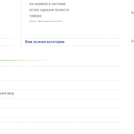
Босилек - Ocimum Basillicum
на нервната система
Брей - Tamus Communis
остро заразни болести
Б
Брош - Rubia tinctorum L.
тумори
Бръшлян - Hedera helix L.
през бременността
Бряст - Ulmus
на сърцето и кръвоносните съдове
Бушменски отровен храст - Acokanthera oppositifolia
на устната кухина
Бял имел - Viscum album L.
сексуални проблеми
Б
Виж всички категории
Бял оман - Inula Helenium L.
на половите органи
Бял Равнец - Achillea Millefolium L.
зависимости
Бял трън - Silybum Marianum L.
на жлезите с вътрешна секреция
Бяла бреза - Betula pendula
паразитни болести
Бяла върба - Salix Аlba
на бебето и детето
Великденче - Veronica
на кожата и венерически
Ветрогон - Eryngium Campestre
други
Вечнозелен кипарис
Вишна - Prunus cerasus L.
циев мед
Водна детелина - Menyanthes trifoliata L.
Водно Пипериче - Polygonum Hydropiper L.
Волски език - Asplenium scolopendrium
Врабчови чревца - Stellaria media L.
Вратига - Tanacetrum Vulgare
Върбинка - Verbena Officinalis L.
Гинко Билоба - Ginkgo Biloba L.