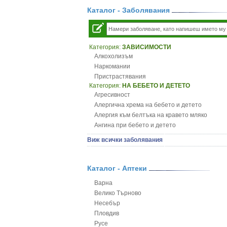
Каталог - Заболявания
Категория:
ЗАВИСИМОСТИ
Алкохолизъм
Наркомании
Пристрастявания
Категория:
НА БЕБЕТО И ДЕТЕТО
Агресивност
Алергична хрема на бебето и детето
Алергия към белтъка на кравето мляко
Ангина при бебето и детето
Анемия при бебето и детето
Виж всички заболявания
Апетит - пълни деца
Аромотерапия и децата
Безапетитие при бебето и детето
Каталог - Аптеки
Бронхиална астма при бебето и детето
Варна
Бронхит и пневмония при деца
Велико Търново
Варицела
Несебър
Висока температура на бебето и детето
Пловдив
Възпаление на ушите на бебето и детето
Русе
Глисти