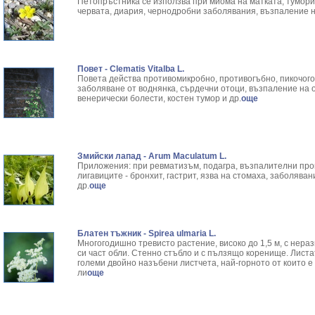
Петопръстника се използва при миома на матката, тумори
червата, диария, чернодробни заболявания, възпаление н
Повет - Clematis Vitalba L.
Повета действа противомикробно, противогъбно, пикочого
заболяване от воднянка, сърдечни отоци, възпаление на о
венерически болести, костен тумор и др.
още
Змийски лапад - Arum Maculatum L.
Приложения: при ревматизъм, подагра, възпалителни про
лигавиците - бронхит, гастрит, язва на стомаха, заболява
др.
още
Блатен тъжник - Spirea ulmaria L.
Многогодишно тревисто растение, високо до 1,5 м, с нера
си част обли. Стенно стъбло и с пълзящо коренище. Листа
големи двойно назъбени листчета, най-горното от които 
ли
още