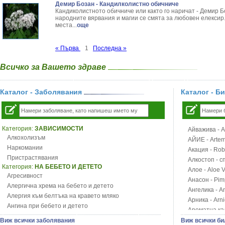
Демир Бозан - Кандилколистно обичниче
Кандиколистното обичниче или както го наричат - Демир Б
народните вярвания и магии се смята за любовен елексир.
места...
още
« Първа
1
Последна »
Всичко за Вашето здраве
Каталог - Заболявания
Каталог - Б
Категория:
ЗАВИСИМОСТИ
Айважива - Al
Алкохолизъм
АЙИЕ - Artemi
Наркомании
Акация - Rob
Пристрастявания
Алкостоп - с
Категория:
НА БЕБЕТО И ДЕТЕТО
Алое - Aloe 
Агресивност
Анасон - Pim
Алергична хрема на бебето и детето
Ангелика - An
Алергия към белтъка на кравето мляко
Арника - Arn
Ангина при бебето и детето
Ароматна кал
Анемия при бебето и детето
Арония - So
Виж всички заболявания
Виж всички би