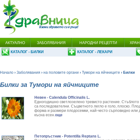
АКТУАЛНО
ЗАБОЛЯВАНИЯ
НАРОДНИ РЕЦЕПТИ
ХРАН
КАТАЛОГ - БИЛКИ
КАТАЛОГ - ЛЕКАРИ
Начало
›
Заболявания
›
на половите органи
›
Тумори на яйчниците
› Билки
Билки за Тумори на яйчниците
Невен - Calendula Officinalis L.
Едногодишно светлозелено тревисто растение. Стъблото е
са последователни. Съцветното легло е голо, плоско. Пл
форма и размери плодосемки, най-често сърповидно или 
късна есен.
още
Петопръстник - Potentilla Reptans L.