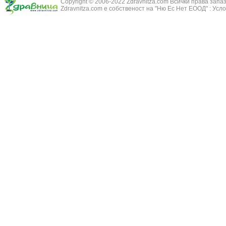
Copyright © 2006-2022 Zdravnitza.com Всички права запа
Змийско мляк
Бронхиолит
Zdravnitza.com е собственост на "Ню Ес Нет ЕООД" :
Усло
Зърнастец -
Бронхит
Иглика - Fl. 
Бронхопневмония
Изсипливче -
Възпаление на тъпанчето
Исиот - Zingib
Възпалено гърло
Исландски ли
Задавяне с чуждо тяло
Исоп - Hyssop
Кашлица
Калина - Vib
Кръвоизлив от носа
Калоферче -
Ларингит
Каменоломка 
Мениеров синдром
Камшик - Agr
Моноцитна ангина
Карамфил - E
Плеврит
Кафяво морск
Саркоидоза
Кисел трън - 
Сенна хрема
Клинавче /орл
Синуит
Коило - Stipa
Сърбеж в ушите
Комунига - Me
Трахеит
Коноп - Canna
Туберкулоза
Конски кесте
Фарингит
Копитник - A
Хрема
Коприва - Urt
Категория:
НА ЖЛЕЗИТЕ С ВЪТРЕШНА СЕКРЕЦИЯ
Адипозо-генитална дистрофия
Копър - Anet
Базедова болест
Кориандър -