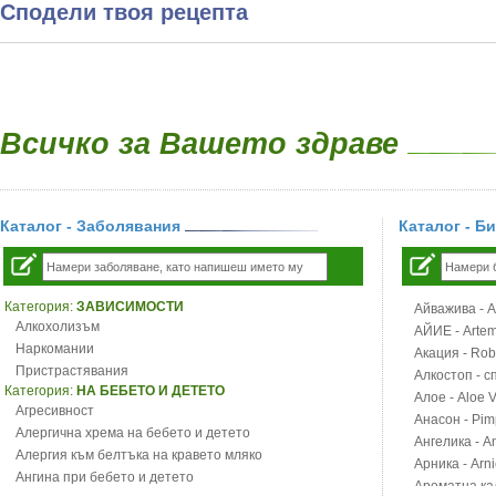
Сподели твоя рецепта
Всичко за Вашето здраве
Каталог - Заболявания
Каталог - Б
Категория:
ЗАВИСИМОСТИ
Айважива - Al
Алкохолизъм
АЙИЕ - Artemi
Наркомании
Акация - Rob
Пристрастявания
Алкостоп - с
Категория:
НА БЕБЕТО И ДЕТЕТО
Алое - Aloe 
Агресивност
Анасон - Pim
Алергична хрема на бебето и детето
Ангелика - An
Алергия към белтъка на кравето мляко
Арника - Arn
Ангина при бебето и детето
Ароматна кал