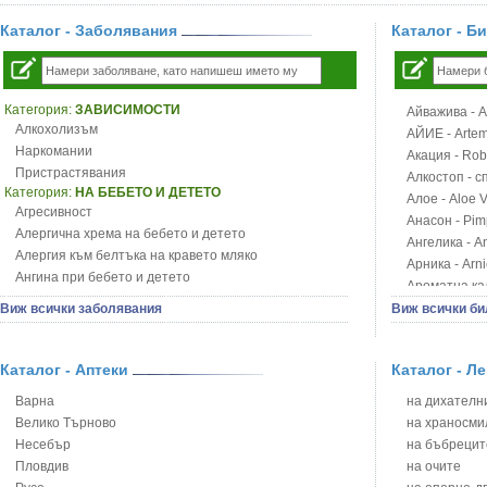
Каталог - Заболявания
Каталог - Б
Категория:
ЗАВИСИМОСТИ
Айважива - Al
Алкохолизъм
АЙИЕ - Artemi
Наркомании
Акация - Rob
Пристрастявания
Алкостоп - с
Категория:
НА БЕБЕТО И ДЕТЕТО
Алое - Aloe 
Агресивност
Анасон - Pim
Алергична хрема на бебето и детето
Ангелика - An
Алергия към белтъка на кравето мляко
Арника - Arn
Ангина при бебето и детето
Ароматна кал
Анемия при бебето и детето
Арония - So
Виж всички заболявания
Виж всички би
Апетит - пълни деца
Бабини зъби -
Аромотерапия и децата
Билки за ба
Безапетитие при бебето и детето
Каталог - Аптеки
Каталог - Л
Блатен аир -
Бронхиална астма при бебето и детето
Блатен тъжни
Варна
на дихателни
Бронхит и пневмония при деца
Блян
Велико Търново
на храносми
Варицела
Бобови шушул
Несебър
на бъбрецит
Висока температура на бебето и детето
Божур - Paeo
Пловдив
на очите
Възпаление на ушите на бебето и детето
Борови връхче