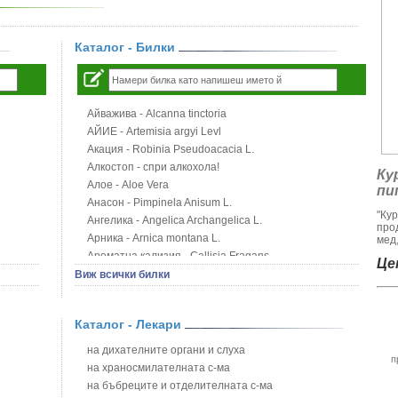
Каталог - Билки
Айважива - Alcanna tinctoria
АЙИЕ - Artemisia argyi Levl
Акация - Robinia Pseudoacacia L.
Алкостоп - спри алкохола!
Ку
Алое - Aloe Vera
пи
Анасон - Pimpinela Anisum L.
"Ку
Ангелика - Angelica Archangelica L.
про
Арника - Arnica montana L.
мед,
Ароматна кализия - Callisia Fragans
Цен
Арония - Sorbus melanocorpa
Виж всички билки
Бабини зъби - Tribulus terrestris
Билки за бани при хемороиди
Каталог - Лекари
Блатен аир - Acorus calamus L.
Блатен тъжник - Spirea ulmaria L.
на дихателните органи и слуха
п
Блян
на храносмилателната с-ма
Бобови шушулки - Phaseolus Vulgaris L.
на бъбреците и отделителната с-ма