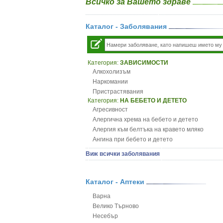
Всичко за Вашето здраве
Каталог - Заболявания
Категория:
ЗАВИСИМОСТИ
Алкохолизъм
Наркомании
Пристрастявания
Категория:
НА БЕБЕТО И ДЕТЕТО
Агресивност
Алергична хрема на бебето и детето
Алергия към белтъка на кравето мляко
Ангина при бебето и детето
Анемия при бебето и детето
Виж всички заболявания
Апетит - пълни деца
Аромотерапия и децата
Безапетитие при бебето и детето
Каталог - Аптеки
Бронхиална астма при бебето и детето
Варна
Бронхит и пневмония при деца
Велико Търново
Варицела
Несебър
Висока температура на бебето и детето