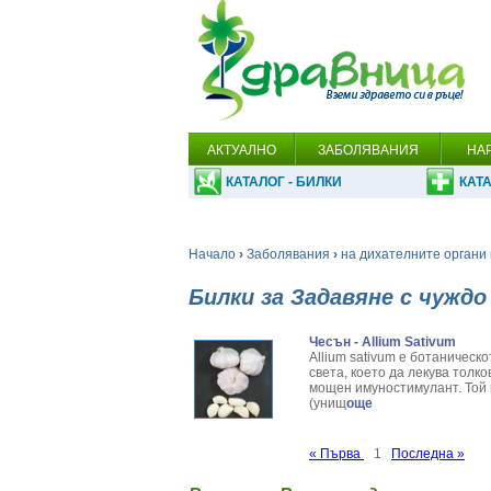
АКТУАЛНО
ЗАБОЛЯВАНИЯ
НА
КАТАЛОГ - БИЛКИ
КАТА
Начало
›
Заболявания
›
на дихателните органи 
Билки за Задавяне с чужд
Чесън - Allium Sativum
Allium sativum е ботаническ
света, което да лекува толк
мощен имуностимулант. Той 
(унищ
още
« Първа
1
Последна »