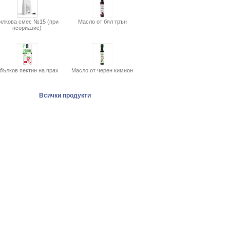
илкова смес №15 (при
Масло от бял трън
псориазис)
бълков пектин на прах
Масло от черен кимион
Всички продукти