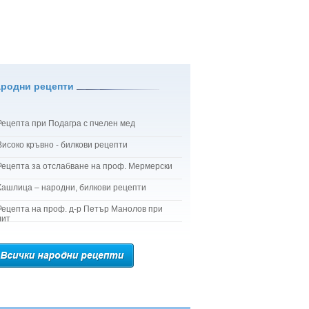
ародни рецепти
Рецепта при Подагра с пчелен мед
Високо кръвно - билкови рецепти
Рецепта за отслабване на проф. Мермерски
Кашлица – народни, билкови рецепти
Рецепта на проф. д-р Петър Манолов при
лит