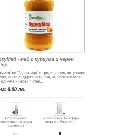
ркуМед - мед с куркума и черен
пер
ркумед" на "Здравница" е традиционен, натурален
дукт, който съдържа истински, български пчелен
 куркума и черен пипер....
а: 8.80 лв.
Безалкохолна
Билкова смес №20 (при
рополисова тинктура -
киста на яйчниците)
Здравница