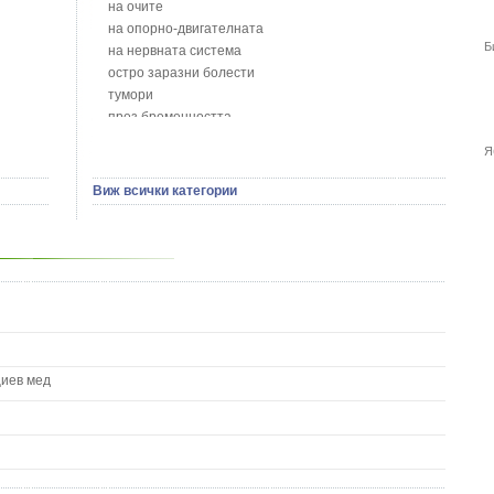
Божур - Paeonia Decora
на очите
Борови връхчета - Pinus sylvestris
на опорно-двигателната
Босилек - Ocimum Basillicum
Б
на нервната система
Брей - Tamus Communis
остро заразни болести
Брош - Rubia tinctorum L.
тумори
Бръшлян - Hedera helix L.
през бременността
Бряст - Ulmus
на сърцето и кръвоносните съдове
Я
Бушменски отровен храст - Acokanthera oppositifolia
на устната кухина
Бял имел - Viscum album L.
сексуални проблеми
Виж всички категории
Бял оман - Inula Helenium L.
на половите органи
Бял Равнец - Achillea Millefolium L.
зависимости
Бял трън - Silybum Marianum L.
на жлезите с вътрешна секреция
Бяла бреза - Betula pendula
паразитни болести
Бяла върба - Salix Аlba
на бебето и детето
Великденче - Veronica
на кожата и венерически
Ветрогон - Eryngium Campestre
други
Вечнозелен кипарис
Вишна - Prunus cerasus L.
циев мед
Водна детелина - Menyanthes trifoliata L.
Водно Пипериче - Polygonum Hydropiper L.
Волски език - Asplenium scolopendrium
Врабчови чревца - Stellaria media L.
Вратига - Tanacetrum Vulgare