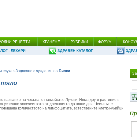
РОДНИ РЕЦЕПТИ
ХРАНЕНЕ
РУБРИКИ
ФОРУМ
КОНСУ
ЛОГ - ЛЕКАРИ
ЗДРАВЕН КАТАЛОГ
ЗДРА
и слуха
›
Задавяне с чуждо тяло
› Билки
З
о тяло
ото название на чесъна, от семейство Лукови. Няма друго растение в
ова успешно човечеството от древността до наши дни. Чесънът е
повишава количеството на лимфоцитите, естествените клетки-убийци
Пр