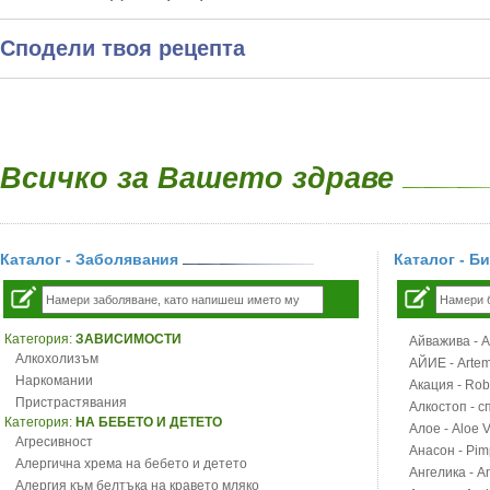
Сподели твоя рецепта
Всичко за Вашето здраве
Каталог - Заболявания
Каталог - Б
Категория:
ЗАВИСИМОСТИ
Айважива - Al
Алкохолизъм
АЙИЕ - Artemi
Наркомании
Акация - Rob
Пристрастявания
Алкостоп - с
Категория:
НА БЕБЕТО И ДЕТЕТО
Алое - Aloe 
Агресивност
Анасон - Pim
Алергична хрема на бебето и детето
Ангелика - An
Алергия към белтъка на кравето мляко