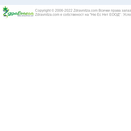
Златовръх - 
Болки в ушите
Змийски лапа
Бронхиектазии - разширение на бронхите
Copyright © 2006-2022 Zdravnitza.com Всички права запа
Змийско мляк
Бронхиолит
Zdravnitza.com е собственост на "Ню Ес Нет ЕООД" :
Усло
Зърнастец -
Бронхит
Иглика - Fl. 
Бронхопневмония
Изсипливче -
Възпаление на тъпанчето
Исиот - Zingib
Възпалено гърло
Исландски ли
Задавяне с чуждо тяло
Исоп - Hyssop
Кашлица
Калина - Vib
Кръвоизлив от носа
Калоферче -
Ларингит
Каменоломка 
Мениеров синдром
Камшик - Agr
Моноцитна ангина
Карамфил - E
Плеврит
Кафяво морск
Саркоидоза
Кисел трън - 
Сенна хрема
Клинавче /орл
Синуит
Коило - Stipa
Сърбеж в ушите
Комунига - Me
Трахеит
Коноп - Canna
Туберкулоза
Конски кесте
Фарингит
Копитник - A
Хрема
Коприва - Urt
Категория:
НА ЖЛЕЗИТЕ С ВЪТРЕШНА СЕКРЕЦИЯ