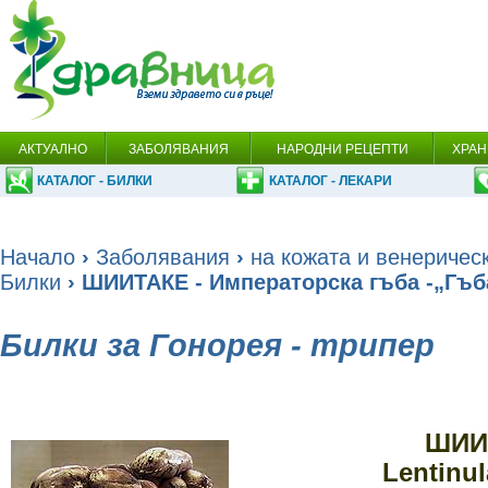
АКТУАЛНО
ЗАБОЛЯВАНИЯ
НАРОДНИ РЕЦЕПТИ
ХРАН
КАТАЛОГ - БИЛКИ
КАТАЛОГ - ЛЕКАРИ
Начало
›
Заболявания
›
на кожата и венеричес
Билки
› ШИИТАКЕ - Императорска гъба -„Гъ
Билки за Гонорея - трипер
ШИИ
Lentinu