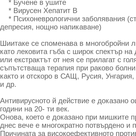
* Бучене в ушите
* Вирусен Хепатит B
* Психоневрологични заболявания (стр
депресия, нощно напикаване)
Шиитаке се споменава в многобройни л
като лековита гъба с широк спектър на 
или екстрактът от нея се прилагат с гол
съпътстваща терапия при раково болни 
както и отскоро в САЩ, Русия, Унгария
и др.
Антивирусното й действие е доказано о
години на 20- ти век.
Онова, което е доказано при мишките пр
днес вече е многократно потвърдено и п
Причината за високоефективното проти