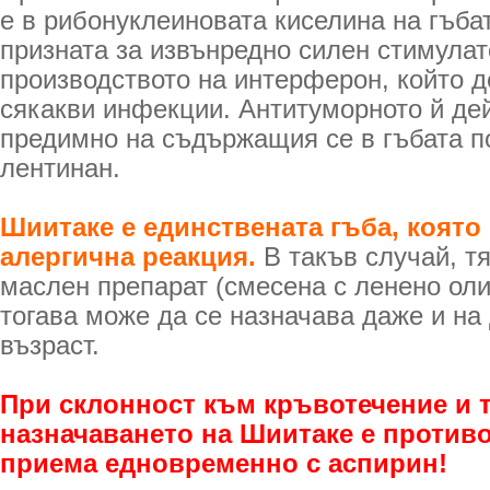
е в рибонуклеиновата киселина на гъба
призната за извънредно силен стимулат
производството на интерферон, който 
сякакви инфекции. Антитуморното й де
предимно на съдържащия се в гъбата п
лентинан.
Шиитаке е единствената гъба, която
алергична реакция.
В такъв случай, тя
маслен препарат (смесена с ленено оли
тогава може да се назначава даже и на
възраст.
При склонност към кръвотечение и
назначаването на Шиитаке е противо
приема едновременно с аспирин!