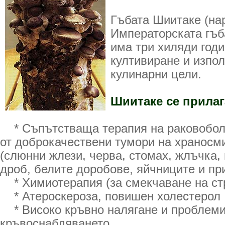
Гъбата Шиитаке (на
Императорската гъб
има три хиляди год
култивиране и изпол
кулинарни цели.
Шиитаке се прилаг
* Съпътстваща терапия на раковобол
от доброкачествени тумори на храносм
(слюнни жлези, черва, стомах, жлъчка, 
дроб, белите доробове, яйчниците и пр
* Химиотерапия (за смекчаване на ст
* Атероскероза, повишен холестерол
* Високо кръвно налягане и проблеми
кръвоснабдяването