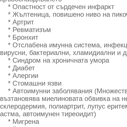
* Опастност от сърдечен инфаркт
* Жълтеница, повишено ниво на пико
* Артрит
* Ревматизъм
* Бронхит
* Отслабена имунна система, инфекци
вирусни, бактериални, хламидиални и д
* Синдром на хроничната умора
* Диабет
* Алергии
* Стомашни язви
* Автоимунни заболявания (Множеств
възтановява миелиновата обвивка на н
склеродермия, полиартрит, лупус ерите
астма, автоимунен тиреоидит)
* Мигрена