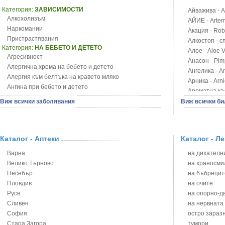
Категория:
ЗАВИСИМОСТИ
Айважива - Al
Алкохолизъм
АЙИЕ - Artemi
Наркомании
Акация - Rob
Пристрастявания
Алкостоп - с
Категория:
НА БЕБЕТО И ДЕТЕТО
Алое - Aloe 
Агресивност
Анасон - Pim
Алергична хрема на бебето и детето
Ангелика - An
Алергия към белтъка на кравето мляко
Арника - Arn
Ангина при бебето и детето
Ароматна кал
Анемия при бебето и детето
Арония - So
Виж всички заболявания
Виж всички би
Апетит - пълни деца
Бабини зъби -
Аромотерапия и децата
Билки за ба
Безапетитие при бебето и детето
Блатен аир -
Бронхиална астма при бебето и детето
Каталог - Аптеки
Каталог - Л
Блатен тъжни
Бронхит и пневмония при деца
Блян
Варна
на дихателни
Варицела
Бобови шушул
Велико Търново
на храносми
Висока температура на бебето и детето
Божур - Paeo
Несебър
на бъбрецит
Възпаление на ушите на бебето и детето
Борови връхче
Пловдив
на очите
Глисти
Босилек - Oc
Русе
на опорно-д
Грижа за пъпа на новороденото
Брей - Tamu
Сливен
на нервната
Грип при бебето и детето
Брош - Rubia 
София
остро зараз
Гърч
Бръшлян - He
Стара Загора
тумори