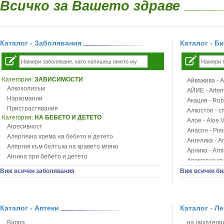
Всичко за Вашето здраве
Каталог - Заболявания
Каталог - Б
Категория:
ЗАВИСИМОСТИ
Айважива - Al
Алкохолизъм
АЙИЕ - Artemi
Наркомании
Акация - Rob
Пристрастявания
Алкостоп - с
Категория:
НА БЕБЕТО И ДЕТЕТО
Алое - Aloe 
Агресивност
Анасон - Pim
Алергична хрема на бебето и детето
Ангелика - An
Алергия към белтъка на кравето мляко
Арника - Arn
Ангина при бебето и детето
Ароматна кал
Анемия при бебето и детето
Арония - So
Виж всички заболявания
Виж всички би
Апетит - пълни деца
Бабини зъби -
Аромотерапия и децата
Билки за ба
Безапетитие при бебето и детето
Блатен аир -
Бронхиална астма при бебето и детето
Каталог - Аптеки
Каталог - Л
Блатен тъжни
Бронхит и пневмония при деца
Блян
Варна
на дихателни