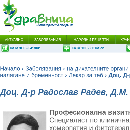
АКТУАЛНО
ЗАБОЛЯВАНИЯ
НАРОДНИ РЕЦЕПТИ
ХРАН
КАТАЛОГ - БИЛКИ
КАТАЛОГ - ЛЕКАРИ
Начало
›
Заболявания
›
на дихателните органи
налягане и бременност
›
Лекар за теб
› Доц. Д
Доц. Д-р Радослав Радев, Д.М.
Професионална визитк
Специалист по клинична
хомеопатия и фитотерап