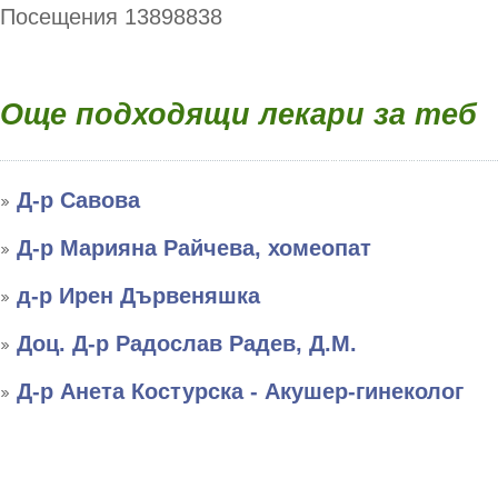
Посещения 13898838
Още подходящи лекари за теб
Д-р Савова
Д-р Марияна Райчева, хомеопат
д-р Ирен Дървеняшка
Доц. Д-р Радослав Радев, Д.М.
Д-р Анета Костурска - Акушер-гинеколог