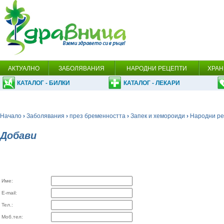
АКТУАЛНО
ЗАБОЛЯВАНИЯ
НАРОДНИ РЕЦЕПТИ
ХРАН
КАТАЛОГ - БИЛКИ
КАТАЛОГ - ЛЕКАРИ
Начало
›
Заболявания
›
през бременността
›
Запек и хемороиди
›
Народни ре
Добави
Име:
E-mail:
Тел.:
Моб.тел: