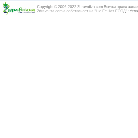
Зайча сянка -
Белодробна емболия и белодробен инфаркт
Copyright © 2006-2022 Zdravnitza.com Всички права запа
Здравец - Ge
Zdravnitza.com е собственост на "Ню Ес Нет ЕООД" :
Усло
Белодробна склероза
Златовръх - 
Болки в ушите
Змийски лапа
Бронхиектазии - разширение на бронхите
Змийско мляк
Бронхиолит
Зърнастец -
Бронхит
Иглика - Fl. 
Бронхопневмония
Изсипливче -
Възпаление на тъпанчето
Исиот - Zingib
Възпалено гърло
Исландски ли
Задавяне с чуждо тяло
Исоп - Hyssop
Кашлица
Калина - Vib
Кръвоизлив от носа
Калоферче -
Ларингит
Каменоломка 
Мениеров синдром
Камшик - Agr
Моноцитна ангина
Карамфил - E
Плеврит
Кафяво морск
Саркоидоза
Кисел трън - 
Сенна хрема
Клинавче /орл
Синуит
Коило - Stipa
Сърбеж в ушите
Комунига - Me
Трахеит
Коноп - Canna
Туберкулоза