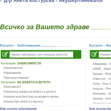
Д-р Анета Костурска - Акушер-гинеколог
Всичко за Вашето здраве
Каталог - Заболявания
Каталог - Б
Категория:
ЗАВИСИМОСТИ
Айважива - Al
Алкохолизъм
АЙИЕ - Artemi
Наркомании
Акация - Rob
Пристрастявания
Алкостоп - с
Категория:
НА БЕБЕТО И ДЕТЕТО
Алое - Aloe 
Агресивност
Анасон - Pim
Алергична хрема на бебето и детето
Ангелика - An
Алергия към белтъка на кравето мляко
Арника - Arn
Ангина при бебето и детето
Ароматна кал
Анемия при бебето и детето
Арония - So
Виж всички заболявания
Виж всички би