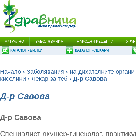
АКТУАЛНО
ЗАБОЛЯВАНИЯ
НАРОДНИ РЕЦЕПТИ
ХРАН
КАТАЛОГ - БИЛКИ
КАТАЛОГ - ЛЕКАРИ
Начало
›
Заболявания
›
на дихателните органи
киселини
›
Лекар за теб
› Д-р Савова
Д-р Савова
Д-р Савова
Специалист акушер-гинеколог, практику