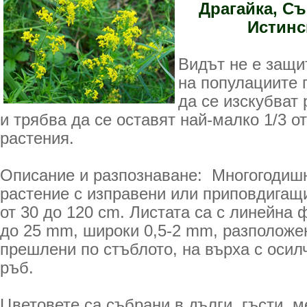
Драгайка, С
Истинс
Видът не е защи
на популациите 
да се изскубват 
и трябва да се оставят най-малко 1/3 
растения.
Описание и разпознаване: Многогодиш
растение с изправени или приповдигащи
от 30 до 120 cm. Листата са с линейна 
до 25 mm, широки 0,5-2 mm, разположен
прешлени по стъблото, на върха с осил
ръб.
Цветовете са събрани в дълги, гъсти, м