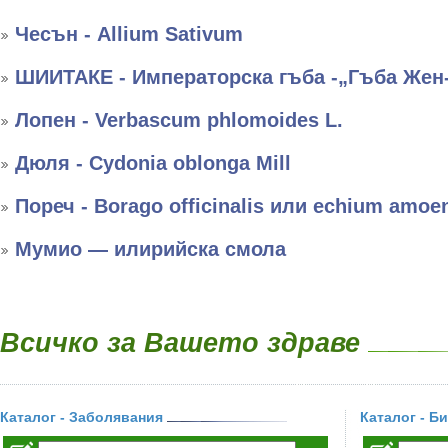
Чесън - Allium Sativum
ШИИТАКЕ - Императорска гъба -„Гъба Жен
Лопен - Verbascum phlomoides L.
Дюля - Cydonia oblonga Mill
Пореч - Borago officinalis или echium amo
Мумио — илирийска смола
Всичко за Вашето здраве
Каталог - Заболявания
Каталог - Б