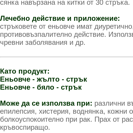
сянка навързана на китки от 30 стръка.
Лечебно действие и приложение:
стръковете от еньовче имат диуретично
противовъзпалително действие. Използ
чревни заболявания и др.
Като продукт:
Еньовче - жълто - стрък
Еньовче - бяло - стрък
Може да се използва при:
различни в
епилепсия, хистерия, воднянка, кожни 
болкоуспокоително при рак. Прах от ра
кръвоспиращо.