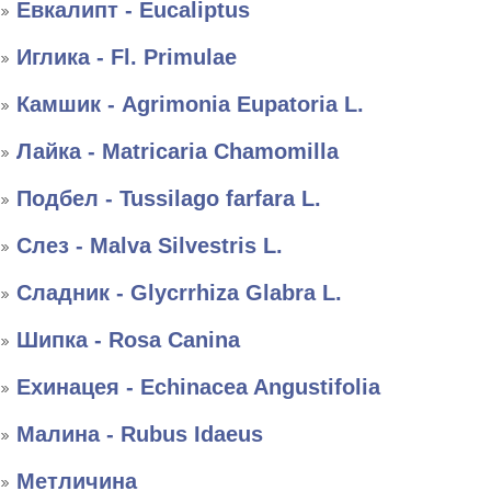
Евкалипт - Eucaliptus
Иглика - Fl. Primulae
Камшик - Agrimonia Eupatoria L.
Лайка - Matricaria Chamomilla
Подбел - Tussilago farfara L.
Слез - Malva Silvestris L.
Сладник - Glycrrhiza Glabra L.
Шипка - Rosa Canina
Ехинацея - Echinacea Angustifolia
Малина - Rubus Idaeus
Метличина