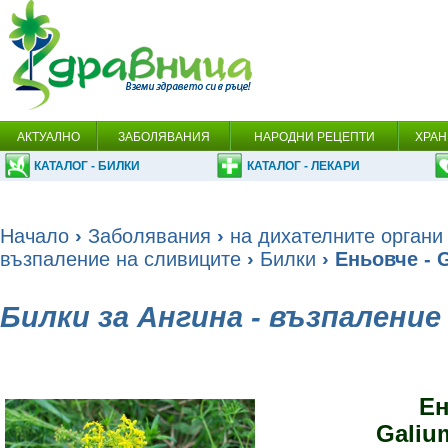
АКТУАЛНО
ЗАБОЛЯВАНИЯ
НАРОДНИ РЕЦЕПТИ
ХРАН
КАТАЛОГ - БИЛКИ
КАТАЛОГ - ЛЕКАРИ
Начало
›
Заболявания
›
на дихателните органи
възпаление на сливиците
›
Билки
› Еньовче - 
Билки за Ангина - възпалени
Е
Galiu