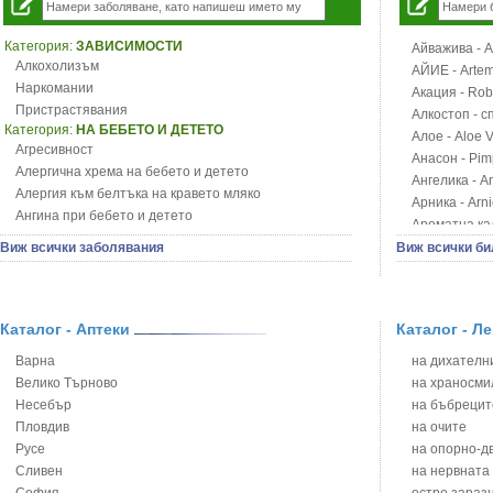
Категория:
ЗАВИСИМОСТИ
Айважива - Al
Алкохолизъм
АЙИЕ - Artemi
Наркомании
Акация - Rob
Пристрастявания
Алкостоп - с
Категория:
НА БЕБЕТО И ДЕТЕТО
Алое - Aloe 
Агресивност
Анасон - Pim
Алергична хрема на бебето и детето
Ангелика - An
Алергия към белтъка на кравето мляко
Арника - Arn
Ангина при бебето и детето
Ароматна кал
Анемия при бебето и детето
Арония - So
Виж всички заболявания
Виж всички би
Апетит - пълни деца
Бабини зъби -
Аромотерапия и децата
Билки за ба
Безапетитие при бебето и детето
Блатен аир -
Бронхиална астма при бебето и детето
Каталог - Аптеки
Каталог - Л
Блатен тъжни
Бронхит и пневмония при деца
Блян
Варна
на дихателни
Варицела
Бобови шушул
Велико Търново
на храносми
Висока температура на бебето и детето
Божур - Paeo
Несебър
на бъбрецит
Възпаление на ушите на бебето и детето
Борови връхче
Пловдив
на очите
Глисти
Босилек - Oc
Русе
на опорно-д
Грижа за пъпа на новороденото
Брей - Tamu
Сливен
на нервната
Грип при бебето и детето
Брош - Rubia 