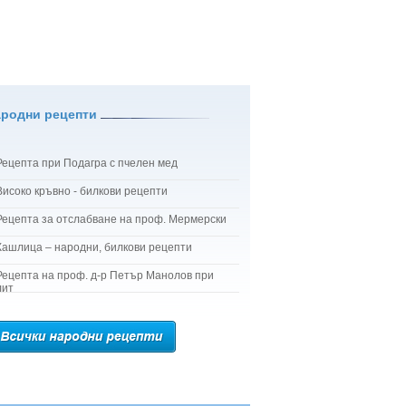
ародни рецепти
Рецепта при Подагра с пчелен мед
Високо кръвно - билкови рецепти
Рецепта за отслабване на проф. Мермерски
Кашлица – народни, билкови рецепти
Рецепта на проф. д-р Петър Манолов при
лит