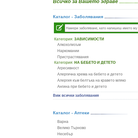
Всичко за Вашето здраве
Каталог - Заболявания
Категория:
ЗАВИСИМОСТИ
Алкохолизъм
Наркомании
Пристрастявания
Категория:
НА БЕБЕТО И ДЕТЕТО
Агресивност
Алергична хрема на бебето и детето
Алергия към белтъка на кравето мляко
Ангина при бебето и детето
Анемия при бебето и детето
Виж всички заболявания
Апетит - пълни деца
Аромотерапия и децата
Безапетитие при бебето и детето
Каталог - Аптеки
Бронхиална астма при бебето и детето
Варна
Бронхит и пневмония при деца
Велико Търново
Варицела
Несебър
Висока температура на бебето и детето