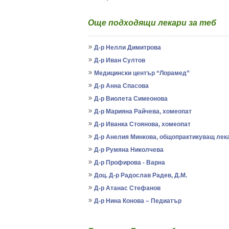
Още подходящи лекари за теб
Д-р Нелли Димитрова
Д-р Иван Султов
Медицински център “Лорамед”
Д-р Анна Спасова
Д-р Виолета Симеонова
Д-р Марияна Райчева, хомеопат
Д-р Иванка Стоянова, хомеопат
Д-р Анелия Минкова, общопрактикуващ лек
Д-р Румяна Николчева
Д-р Профирова - Варна
Доц. Д-р Радослав Радев, Д.М.
Д-р Атанас Стефанов
Д-р Нина Конова – Педиатър