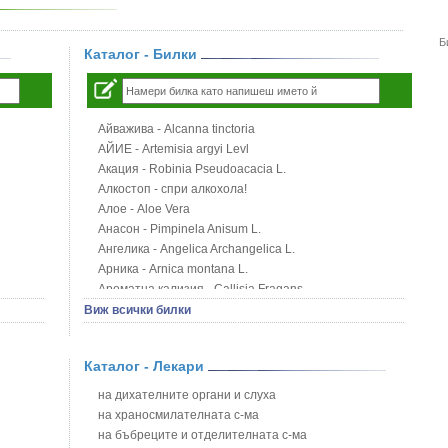
Б
Каталог - Билки
Айважива - Alcanna tinctoria
АЙИЕ - Artemisia argyi Levl
Акация - Robinia Pseudoacacia L.
Алкостоп - спри алкохола!
Алое - Aloe Vera
Анасон - Pimpinela Anisum L.
Ангелика - Angelica Archangelica L.
Арника - Arnica montana L.
Ароматна кализия - Callisia Fragans
Арония - Sorbus melanocorpa
Виж всички билки
Бабини зъби - Tribulus terrestris
Билки за бани при хемороиди
Каталог - Лекари
Блатен аир - Acorus calamus L.
Блатен тъжник - Spirea ulmaria L.
на дихателните органи и слуха
Блян
на храносмилателната с-ма
Бобови шушулки - Phaseolus Vulgaris L.
на бъбреците и отделителната с-ма