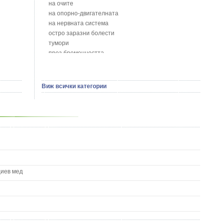
Божур - Paeonia Decora
на очите
Борови връхчета - Pinus sylvestris
на опорно-двигателната
Босилек - Ocimum Basillicum
на нервната система
Брей - Tamus Communis
остро заразни болести
Брош - Rubia tinctorum L.
тумори
Бръшлян - Hedera helix L.
през бременността
Бряст - Ulmus
на сърцето и кръвоносните съдове
Бушменски отровен храст - Acokanthera oppositifolia
на устната кухина
Бял имел - Viscum album L.
сексуални проблеми
Виж всички категории
Бял оман - Inula Helenium L.
на половите органи
Бял Равнец - Achillea Millefolium L.
зависимости
Бял трън - Silybum Marianum L.
на жлезите с вътрешна секреция
Бяла бреза - Betula pendula
паразитни болести
Бяла върба - Salix Аlba
на бебето и детето
Великденче - Veronica
на кожата и венерически
Ветрогон - Eryngium Campestre
други
Вечнозелен кипарис
Вишна - Prunus cerasus L.
циев мед
Водна детелина - Menyanthes trifoliata L.
Водно Пипериче - Polygonum Hydropiper L.
Волски език - Asplenium scolopendrium
Врабчови чревца - Stellaria media L.
Вратига - Tanacetrum Vulgare