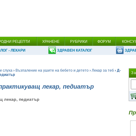
РОДНИ РЕЦЕПТИ
ХРАНЕНЕ
РУБРИКИ
ФОРУМ
КОНСУ
ЛОГ - ЛЕКАРИ
ЗДРАВЕН КАТАЛОГ
ЗДРА
и слуха
›
Възпаление на ушите на бебето и детето
›
Лекар за теб
› Д-
З
педиатър
практикуващ лекар, педиатър
щ лекар, педиатър
Пр