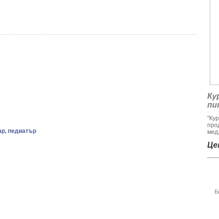
Ку
пи
"Ку
про
ар, педиатър
мед,
Цен
Б