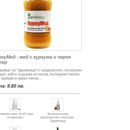
ркуМед - мед с куркума и черен
пер
ркумед" на "Здравница" е традиционен, натурален
дукт, който съдържа истински, български пчелен
 куркума и черен пипер....
а: 8.80 лв.
илкова смес №15 (при
Безалкохолна
псориазис)
прополисова тинктура -
Здравница