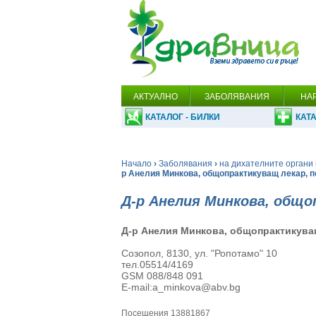
АКТУАЛНО
ЗАБОЛЯВАНИЯ
НА
КАТАЛОГ - БИЛКИ
КАТА
Начало
›
Заболявания
›
на дихателните органи 
р Анелия Минкова, общопрактикуващ лекар, 
Д-р Анелия Минкова, общо
Д-р Анелия Минкова, общопрактикува
Созопол, 8130, ул. "Ропотамо" 10
тел.05514/4169
GSM 088/848 091
E-mail:a_minkova@abv.bg
Посещения 13881867