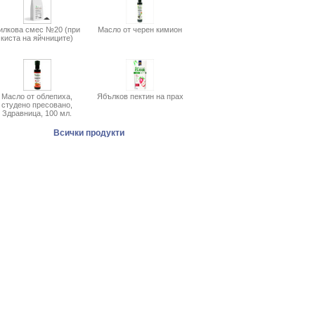
илкова смес №20 (при
Масло от черен кимион
киста на яйчниците)
Масло от облепиха,
Ябълков пектин на прах
студено пресовано,
Здравница, 100 мл.
Всички продукти