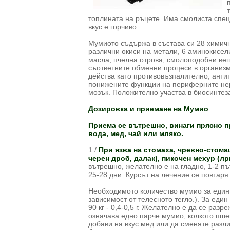
топлината на ръцете. Има смолиста спец
вкус е горчиво.
Мумиото съдържа в състава си 28 химичн
различни окиси на метали, 6 аминокисели
масла, пчелна отрова, смолоподобни вещ
съответните обменни процеси в организм
действа като противовъзпалително, анти
понижените функции на периферните нер
мозък. Положително участва в биосинтеза
Дозировка и приемане на Мумио
Приема се вътрешно, винаги прясно п
вода, мед, чай или мляко.
1./
При язва на стомаха, чревно-стома
черен дроб, далак), пикочен мехур (лр
вътрешно, желателно е на гладно, 1-2 пъ
25-28 дни. Курсът на лечение се повтаря
Необходимото количество мумио за един к
зависимост от телесното тегло.). За един при
90 кг - 0,4-0,5 г. Желателно е да се разр
означава едно парче мумио, колкото пше
добави на вкус мед или да сменяте разли