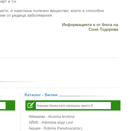
рт и т.н.
ето, е наистина полезно вещество, което е способно
ние от редица заболявания.
Информацията е от блога на
Соня Тодорова
Каталог - Билки
Айважива - Alcanna tinctoria
АЙИЕ - Artemisia argyi Levl
Акация - Robinia Pseudoacacia L.