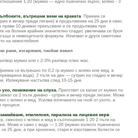
 отношение 1:20 (мумио — едно пшенично зърно, мляко - 3
ълбоките, вътрешни вени на краката
. Приема се
утрин и вечер преди лягане) в продължение на 25 дни в смес
се прави 10 дневно прекъсване и се продължава при
те на болния крайник значително спадат, увеличава се броя
 също и левкоцитната формула. Изчезват и други симптоми
ото на хемоглобиня.
и рани, изгаряния, гнойни язвил
азтвор мумио или с 2-3% разтвор плюс мас.
Приема се вътрешно по 0,2 гр.мумио с мляко или мед, а
 преварена вода), 2 пъти на ден — сутрин на гладно и вечер
и. Излекуване настъпва след 10-15 дни.
 ухо, понижение на слуха.
Приготвят се капки от мумио по
Вземат се 2 пъти дневно - сутрин и вечер преди лягане. Може
мес с мляко и мед. Усилва изтичането на гной от ухото, а
е процеси.
озамайване, епилепсия, парализа на лицевия нерв
.
р, смесено с мляко и мед в съотношение 1:20 2 пъти на
гане. Може и само с вода — 1:20 (мумио колкото пшеничено
се 25 дни, а при хронични, стари и изоставени болести се