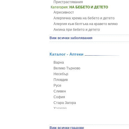
Пристрастявания
Категория:
НА БЕБЕТО И ДЕТЕТО
Агресивност
Алергична хрема на бебето и детето
Алергия към белтъка на кравето мляко
Ангина при бебето и детето
Анемия при бебето и детето
Виж всички заболявания
Апетит - пълни деца
Аромотерапия и децата
Безапетитие при бебето и детето
Каталог - Аптеки
Бронхиална астма при бебето и детето
Варна
Бронхит и пневмония при деца
Велико Търново
Варицела
Несебър
Висока температура на бебето и детето
Пловдив
Възпаление на ушите на бебето и детето
Русе
Глисти
Сливен
Грижа за пъпа на новороденото
София
Грип при бебето и детето
Стара Загора
Гърч
Хасково
Да отгледам и възпитам детето си
Ямбол
Детска церебрална парализа
Детски аутизъм
Детски диабет
Виж всички градове