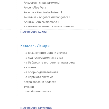
Алкостоп - спри алкохола!
Алое - Aloe Vera
Анасон - Pimpinela Anisum L.
Ангелика - Angelica Archangelica L.
Арника - Arnica montana L.
Ароматна кализия - Callisia Fragans
Арония - Sorbus melanocorpa
Виж всички билки
Бабини зъби - Tribulus terrestris
Билки за бани при хемороиди
Каталог - Лекари
Блатен аир - Acorus calamus L.
Блатен тъжник - Spirea ulmaria L.
на дихателните органи и слуха
Блян
на храносмилателната с-ма
Бобови шушулки - Phaseolus Vulgaris L.
на бъбреците и отделителната с-ма
Божур - Paeonia Decora
на очите
Борови връхчета - Pinus sylvestris
на опорно-двигателната
Босилек - Ocimum Basillicum
на нервната система
Брей - Tamus Communis
остро заразни болести
Брош - Rubia tinctorum L.
тумори
Бръшлян - Hedera helix L.
през бременността
Бряст - Ulmus
на сърцето и кръвоносните съдове
Бушменски отровен храст - Acokanthera oppositifolia
на устната кухина
Бял имел - Viscum album L.
сексуални проблеми
Виж всички категории