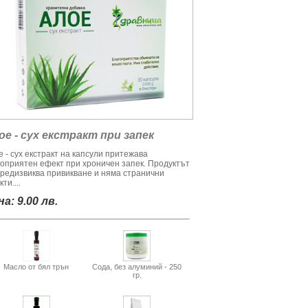
ое - сух екстракт при запек
 - сух екстракт на капсули притежава
гоприятен ефект при хроничен запек. Продуктът
предизвиква привикване и няма странични
ти....
а: 9.00 лв.
Масло от бял трън
Сода, без алуминий - 250
гр.