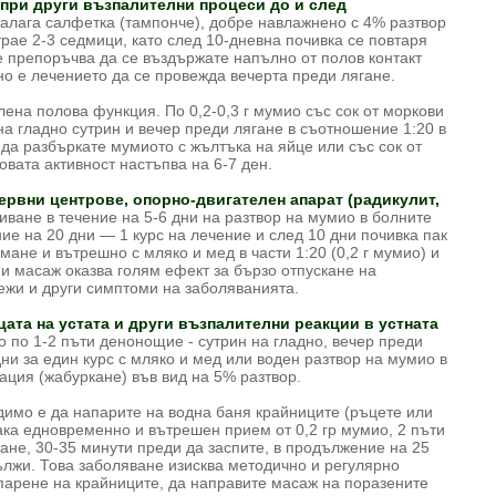
 при други възпалителни процеси до и след
алага салфетка (тампонче), добре навлажнено с 4% разтвор
рае 2-3 седмици, като след 10-дневна почивка се повтаря
е препоръчва да се въздържате напълно от полов контакт
о е лечението да се провежда вечерта преди лягане.
на полова функция. По 0,2-0,3 г мумио със сок от моркови
 на гладно сутрин и вечер преди лягане в съотношение 1:20 в
да разбъркате мумиото с жълтъка на яйце или със сок от
овата активност настъпва на 6-7 ден.
ервни центрове, опорно-двигателен апарат (радикулит,
иване в течение на 5-6 дни на разтвор на мумио в болните
ние на 20 дни — 1 курс на лечение и след 10 дни почивка пак
ане и вътрешно с мляко и мед в части 1:20 (0,2 г мумио) и
 и масаж оказва голям ефект за бързо отпускане на
бежи и други симптоми на заболяванията.
цата на устата и други възпалителни реакции в устната
 по 1-2 пъти денонощие - сутрин на гладно, вечер преди
дни за един курс с мляко и мед или воден разтвор на мумио в
ция (жабуркане) във вид на 5% разтвор.
имо е да напарите на водна баня крайниците (ръцете или
ака едновременно и вътрешен прием от 0,2 гр мумио, 2 пъти
ане, 30-35 минути преди да заспите, в продължение на 25
ължи. Това заболяване изисква методично и регулярно
парене на крайниците, да направите масаж на поразените