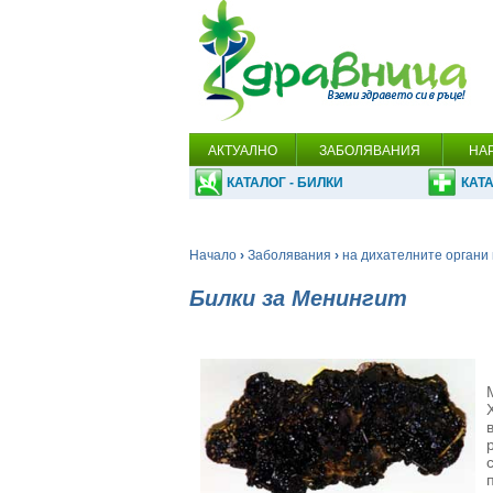
АКТУАЛНО
ЗАБОЛЯВАНИЯ
НА
КАТАЛОГ - БИЛКИ
КАТА
Начало
›
Заболявания
›
на дихателните органи 
Билки за Менингит