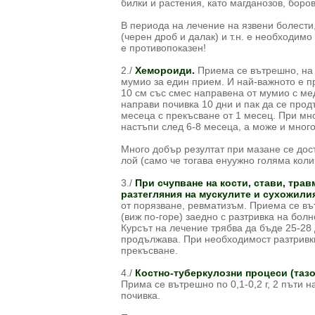
билки и растения, като магданозов, боров
В периода на лечение на язвени болести
(черен дроб и далак) и т.н. е необходим
е противопоказен!
2./
Хемороиди.
Приема се вътрешно, на г
мумио за един прием. И най-важното е п
10 см със смес направена от мумио с мед
направи почивка 10 дни и пак да се прод
месеца с прекъсване от 1 месец. При мн
настъпи след 6-8 месеца, а може и много
Много добър резултат при мазане се дос
лой (само че тогава енуужно голяма коли
3./
При счупване на кости, стави, тра
разтегляния на мускулите и сухожилия
от порязване, ревматизъм. Приема се вът
(виж по-горе) заедно с разтривка на болн
Курсът на лечение трябва да бъде 25-28 
продължава. При необходимост разтривк
прекъсване.
4./
Костно-туберкулозни процеси (тазо
Прима се вътрешно по 0,1-0,2 г, 2 пъти н
почивка.