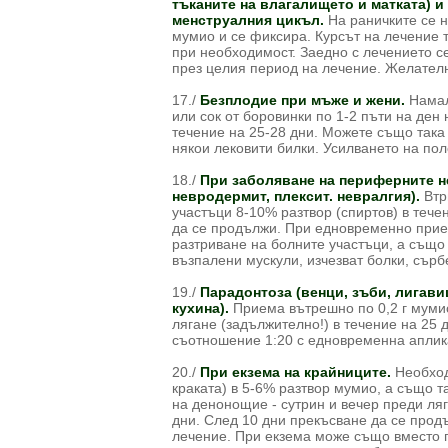
тъканите на влагалището и матката) и
менструалния цикъл.
На раничките се н
мумио и се фиксира. Курсът на лечение т
при необходимост. Заедно с лечението с
през целия период на лечение. Желателн
17./
Безплодие при мъже и жени.
Намале
или сок от боровинки по 1-2 пъти на ден
течение на 25-28 дни. Можете също така 
някои лековити билки. Усилването на пол
18./
При заболяване на периферните н
невродермит, плексит. невралгия).
Втр
участъци 8-10% разтвор (спиртов) в тече
да се продължи. При едновременно прием
разтриване на болните участъци, а също
възпалени мускули, изчезват болки, сър
19./
Парадонтоза (венци, зъби, лигави
кухина).
Приема вътрешно по 0,2 г мумио
лягане (задължително!) в течение на 25 
съотношение 1:20 с едновременна аплика
20./
При екзема на крайниците.
Необход
краката) в 5-6% разтвор мумио, а също т
на денонощие - сутрин и вечер преди ляг
дни. След 10 дни прекъсване да се прод
лечение. При екзема може също вместо 