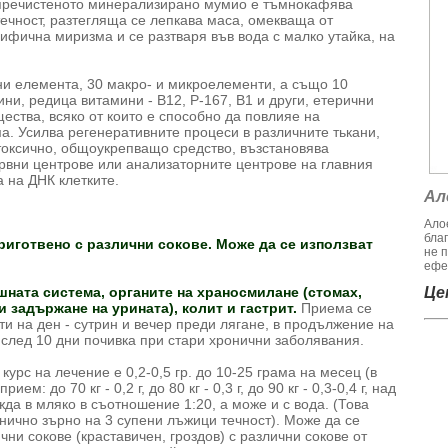
пречистеното минерализирано мумио е тъмнокафява
течност, разтегляща се лепкава маса, омекваща от
ифична миризма и се разтваря във вода с малко утайка, на
и елемента, 30 макро- и микроелементи, а също 10
ни, редица витамини - В12, Р-167, В1 и други, етерични
ества, всяко от които е способно да повлияе на
а. Усилва регенеративните процеси в различните тькани,
токсично, общоукрепващо средство, възстановява
вни центрове или анализаторните центрове на главния
 на ДНК клетките.
Ал
Алое
бла
риготвено с различни сокове. Може да се използват
не 
ефек
шната система, органите на храносмилане (стомах,
Цен
и задържане на урината), колит и гастрит.
Приема се
ти на ден - сутрин и вечер преди лягане, в продължение на
 след 10 дни почивка при стари хронични заболявания.
урс на лечение е 0,2-0,5 гр. до 10-25 грама на месец (в
ем: до 70 кг - 0,2 г, до 80 кг - 0,3 г, до 90 кг - 0,3-0,4 г, над
ежда в мляко в съотношение 1:20, а може и с вода. (Това
нично зърно на 3 супени лъжици течност). Може да се
чни сокове (краставичен, гроздов) с различни сокове от