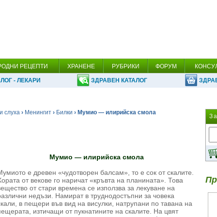
РОДНИ РЕЦЕПТИ
ХРАНЕНЕ
РУБРИКИ
ФОРУМ
КОНСУ
ЛОГ - ЛЕКАРИ
ЗДРАВЕН КАТАЛОГ
ЗДРА
и слуха
›
Менингит
›
Билки
› Мумио — илирийска смола
З
Мумио — илирийска смола
Мумиото е древен «чудотворен балсам», то е сок от скалите.
Пр
Хората от векове го наричат «кръвта на планината». Това
вещество от стари времена се използва за лекуване на
различни недъзи. Намират в труднодостъпни за човека
скали, в пещери във вид на висулки, натрупани по тавана на
пещерата, изтичащи от пукнатините на скалите. На цвят