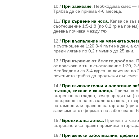
10./
При заекване
. Необходима смес — м
Трябва да се приема 4-6 месеца.
11./
При кървене на носа.
Капва се във 
съотношение 1:5-1:8 (по 0,2 гр на прием)
дневна почивка между тях.
12./
При възпаление на млечната жлез
в съотношение 1:20 3-4 пъти на ден, а сл
преди лягане по 0,2 г мумио до 25 дни.
13./
При кървене от белите дробове
. 
от праскови и т.н. в съотношение 1:20, 
Необходими са 3-4 курса на лечение по 2
лечението трябва да продължи със смес 
14./
При възпалителни и алергични заб
пътища, кихане и кашлица.
Прием на му
вътрешно на гладно, вечер преди сън (в 
повърхността на възпалената кожа, отво
на тампон или правене на гаргара (при а
зависимост от формата на заболяване. В
15./
Бронхиална астма.
Приемът е както
вътрешно и се правят промивки и гаргара
16./
При женски заболявания, дефекти 