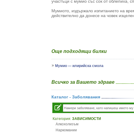
участъци с мумио със сок от облепиха, спи
Мумиото, издържало изпитанието на врем
действително да донесе на човек изцеле
Още подходящи билки
Мумио — илирийска смола
Всичко за Вашето здраве
Каталог - Заболявания
Категория:
ЗАВИСИМОСТИ
Алкохолизъм
Наркомании