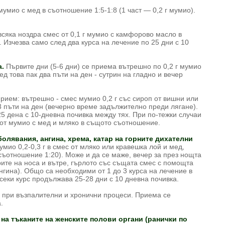
умио с мед в съотношение 1:5-1:8 (1 част — 0,2 г мумио).
всяка ноздра смес от 0,1 г мумио с камфорово масло в
. Изчезва само след два курса на лечение по 25 дни с 10
а.
Първите дни (5-6 дни) се приема вътрешно по 0,2 г мумио
ед това пак два пъти на ден - сутрин на гладно и вечер
Прием: вътрешно - смес мумио 0,2 г със сироп от вишни или
2-3 пъти на ден (вечерно време задължително преди лягане).
5 дена с 10-дневна почивка между тях. При по-тежки случаи
от мумио с мед и мляко в същото съотношение.
олявания, ангина, хрема, катар на горните дихателни
мио 0,2-0,3 г в смес от мляко или кравешка лой и мед,
съотношение 1:20). Може и да се маже, вечер за през нощта
рите на носа и вътре, гърлото със същата смес с помощта
нгина). Общо са необходими от 1 до 3 курса на лечение в
секи курс продължава 25-28 дни с 10 дневна почивка.
 при възпалителни и хронични процеси. Приема се
.
на тъканите на женските полови органи (ранички по