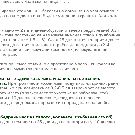
инков сок, с жълтъка на яйце и т.н.
, чревно-стомашни и болести на органите на храносмилане
о да пазите диета и да бъдете умерени в храната. Алкохолът
ладно — 2 пъти дневно(сутрин и вечер преди лягане) 0,2 г
ри това постоянно да намазвате аналния отвор в дълбочина
 в отношение 1:5 -1:8). След 25 дни вътрешен прием да се
п
ължи да се пие, а мазането трябва да продължи до 3-4
ого стари и неизлекувани хемороиди, излекуването ще
 по-рано.
тига при смес от мумио с прасковено масло или кравешка
чество мумио за един курс на лечение).
вми на гръдния кош, изкълчвания, натъртвания,
та.
При тропически кожни язви, подутини, изгаряния, рани
решно при дозировка от 0,2-0,5 г в зависимост от теглото
ото място (в зависимост от участъка на заболяването).
дни с 10 дневно прекъсване, след което отново се
ите да продължават през целия период на лечение без
бедрена част на тялото, коленете, гръбначен стълб)
.
а ден в течение на 25 дни и да се повтори след 10 дневна