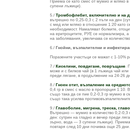
Приема се като смес от мумио и мляко в
супени лъжици).
5./
Тромбофлебит, включително и на д
вътрешно по 0,25-0,3 г, 2 пъти на ден (с
с мед или мляко в отношение 1:20 като 
необходимост. Намаляват болките, отоци
на еритроцитите, РУЕ се нормализира, а
на заболявания, увеличава се количеств
6./
Гнойни, възпалителни и инфектиран
Поразените участъци се мажат с 1-10% р
7./
Киселини, повдигане, повръщане
. 
може и с билков чай (в 1 лъжица чай или
преди лягане, в продължение на 24-26 дн
8./
Гноен отит, възпаление на средното
0,4 гр в смес с масло в пропорция 1:10. 
също така да се пие 0,2-0,3 гр мумио в с
също така усилва противовъзпалителнит
9./
Главоболие, мигрена, треска, глав
Вътрешно — мумио в количество 0,2-0,3 г
ден: сутрин на гладно и вечер преди ля
зърно, вода — 3 супени лъжици). Приема 
повтаря след 10 дни почивка още 25 дни.