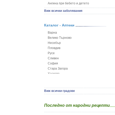
Ангина при бебето и детето
Анемия при бебето и детето
Виж всички заболявания
Апетит - пълни деца
Аромотерапия и децата
Безапетитие при бебето и детето
Каталог - Аптеки
Бронхиална астма при бебето и детето
Варна
Бронхит и пневмония при деца
Велико Търново
Варицела
Несебър
Висока температура на бебето и детето
Пловдив
Възпаление на ушите на бебето и детето
Русе
Глисти
Сливен
Грижа за пъпа на новороденото
София
Грип при бебето и детето
Стара Загора
Гърч
Хасково
Да отгледам и възпитам детето си
Ямбол
Детска церебрална парализа
Детски аутизъм
Детски диабет
Виж всички градове
Екземи при деца
Епилепсия при деца
Последно от народни рецепти
Жълтеница
Запек на бебето и детето