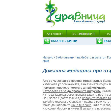
АКТУАЛНО
ЗАБОЛЯВАНИЯ
НА
КАТАЛОГ - БИЛКИ
КАТА
Начало
›
Заболявания
›
на бебето и детето
›
Гр
грип
Домашна медицина при пъ
Ако се чувствате уморени, отпаднали, с болки
избегнете усложненията, ако вземете бързи 
помогне повече, отколкото антибиотиците.
Затоплете се за да прогоните вирусите
. Зато
и с това засилва естествената защита против в
Най-често е достатъчно да
напарите краката в
залейте краката с хладка и – веднага в леглото.
Може да направите
баня във вана
, като във во
изсушени борови иглички. Във ваната престоява