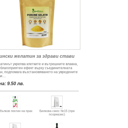
ински желатин за здрави стави
атинът укрепва клетките и вътрешните влакна,
 благоприятен ефект върху съединителната
ан, подпомага възстановяването на увредените
и....
а: 9.50 лв.
бълков пектин на прах
Билкова смес №15 (при
псориазис)