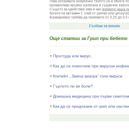
това обтривате енергично тялото си и лягате по
променливо кръвно налягане и сърдечни забол
Същото въздействие има и ако
изпиете чаша пи
богати на витамин С (чай от шипки или цитрус
всекидневно трябва да приемате от 0,25 до 0,5 
Съобщи за грешка
Още статии за Грип при бебето
Простуда или вирус..
Как да си помогнем при вирусни инфек
Коктейл ,,Зимна виагрa” гони вируси
Гърлото ли ви боли?
Домашна медицина при първи симптом
Как да се предпазим от грип или насти