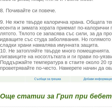
8. Почивайте си повече.
9. Не яжте твърде калорична храна. Общата те
есента и зимата хората приемат по-калорични 
лятото. Тялото се запасява със сили, за да пр
идващите със студа заболявания. Но голямото
сладки храни намалява имунната защита.
10. Не затопляйте твърде много помещенията.
лигавиците на носоглътката и ги прави по-уяз
Поддържайте температура в стаите около 20 гр
проветрявайте по-често. Намерете начин да ов
Съобщи за грешка
Добави информация
Още статии за Грип при бебе