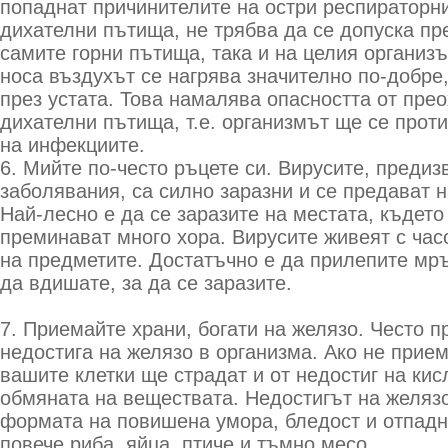
попаднат причинителите на остри респираторни
дихателни пътища, не трябва да се допуска пр
самите горни пътища, така и на целия организ
носа въздухът се нагрява значително по-добре,
през устата. Това намалява опасността от пре
дихателни пътища, т.е. организмът ще се прот
на инфекциите.
6. Мийте по-често ръцете си. Вирусите, преди
заболявания, са силно заразни и се предават н
Най-лесно е да се заразите на местата, където
преминават много хора. Вирусите живеят с час
на предметите. Достатъчно е да прилепите мръ
да вдишате, за да се заразите.
7. Приемайте храни, богати на желязо. Често п
недостига на желязо в организма. Ако не прие
вашите клетки ще страдат и от недостиг на кис
обмяната на веществата. Недостигът на желяз
формата на повишена умора, бледост и отпадн
повече риба, яйца, птиче и тъмно месо.