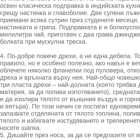
освен класическа подправка в индийската кухн
срещу настинка и главоболие. Две супени лъж
приемани всяка сутрин през студените месеци
настинката и грипа. Подправката е и болкоусп
милилитра чай, приготвен с два грама джиндж
болката при мускулна треска.
4. По-добре повече дрехи, а не една дебела. Т
правило, но е особено полезно, ако навън е ве
облечете няколко фланелки под пуловера, отк
дреха и връхната върху нея. Най-общо човешк
три пласта дрехи – най-долната (която трябва 
материя, за да попива изпотяването), среднат
е да изолира тялото от външния въздух и горна
и вятъра). По този начин се постигат едноврем
запазвате отделяната от тялото топлина, попив
тялото и избягвате изстудяването и треперенет
носете шапка.
5. Дишайте през носа, за да се предпазите от 