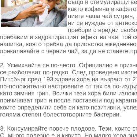
също и стимулиращи ве
както кофеина в кафето
пиете чаша чай сутрин,
ни се нуждае от антиокс
пребори с вредни свобо
прибавим и хидратиращият ефект на чая, той с
напитка, която трябва да присъства ежедневно
прекалявайте с черния чай, за да не станете п
2. Усмихвайте се по-често. Официално е призн
се разболяват по-рядко. След проведено изсле
Питсбърг сред 193 здрави хора на възраст от 21
по-положително настроените от тях са по-изд
като зимния грип. Всички тези хора били излож
причиняват грип и после поставени под каранти
които определили себе си като позитивни, успе
голяма степен болестотворните бактерии.
3. Консумирайте повече плодове. Тези, които 
С, много полезно е и кивито. Но малко хора зн