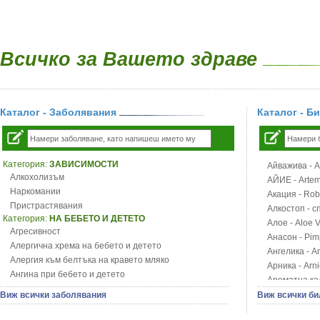
Всичко за Вашето здраве
Каталог - Заболявания
Каталог - Б
Категория:
ЗАВИСИМОСТИ
Айважива - Al
Алкохолизъм
АЙИЕ - Artemi
Наркомании
Акация - Rob
Пристрастявания
Алкостоп - с
Категория:
НА БЕБЕТО И ДЕТЕТО
Алое - Aloe 
Агресивност
Анасон - Pim
Алергична хрема на бебето и детето
Ангелика - An
Алергия към белтъка на кравето мляко
Арника - Arn
Ангина при бебето и детето
Ароматна кал
Анемия при бебето и детето
Арония - So
Виж всички заболявания
Виж всички би
Апетит - пълни деца
Бабини зъби -
Аромотерапия и децата