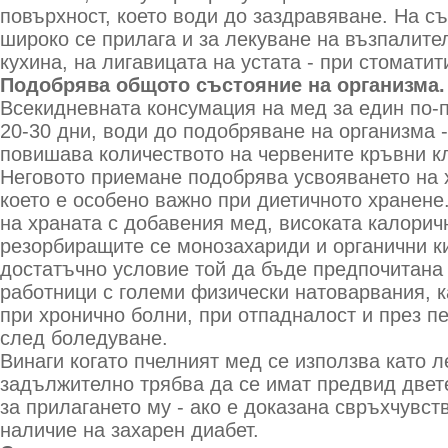
повърхност, което води до заздравяване. На с
широко се прилага и за лекуване на възпалите
кухина, на лигавицата на устата - при стоматити
Подобрява общото състояние на организма.
Всекидневната консумация на мед за един по-
20-30 дни, води до подобряване на организма 
повишава количеството на червените кръвни кл
Неговото приемане подобрява усвояването на 
което е особено важно при диетичното хранене
на храната с добавения мед, високата калорич
резорбиращите се монозахариди и органични к
достатъчно условие той да бъде предпочитана 
работници с големи физически натоварвания, к
при хронично болни, при отпадналост и през п
след боледуване.
Винаги когато пчелният мед се използва като л
задължително трябва да се имат предвид двет
за прилагането му - ако е доказана свръхчувст
наличие на захарен диабет.