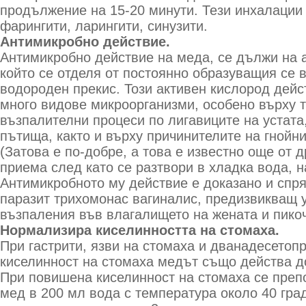
продължение на 15-20 минути. Тези инхалации 
фарингити, ларингити, синузити.
Антимикробно действие.
Антимикробно действие на меда, се дължи на 
който се отделя от постоянно образуващия се 
водороден прекис. Този активен кислород дей
много видове микроорганизми, особено върху т
възпалителни процеси по лигавиците на устата
пътища, както и върху причинителите на гнойни
(Затова е по-добре, а това е известно още от 
приема след като се разтвори в хладка вода, н
Антимикробното му действие е доказано и спр
паразит трихомонас вагиналис, предизвикващ 
възпаления във влагалището на жената и пико
Нормализира киселинността на стомаха.
При гастрити, язви на стомаха и дванадесетоп
киселинност на стомаха медът също действа д
При повишена киселинност на стомаха се преп
мед в 200 мл вода с температура около 40 гра