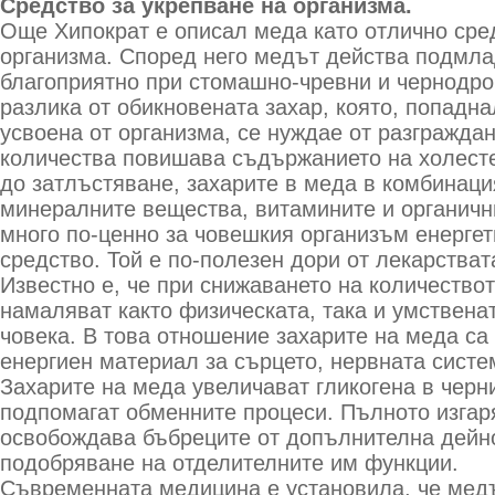
Средство за укрепване на организма.
Още Хипократ е описал меда като отлично сре
организма. Според него медът действа подмла
благоприятно при стомашно-чревни и чернодро
разлика от обикновената захар, която, попадна
усвоена от организма, се нуждае от разгражда
количества повишава съдържанието на холесте
до затлъстяване, захарите в меда в комбинаци
минералните вещества, витамините и органичн
много по-ценно за човешкия организъм енергет
средство. Той е по-полезен дори от лекарстват
Известно е, че при снижаването на количествот
намаляват както физическата, така и умствена
човека. В това отношение захарите на меда са
енергиен материал за сърцето, нервната систе
Захарите на меда увеличават гликогена в черни
подпомагат обменните процеси. Пълното изгар
освобождава бъбреците от допълнителна дейно
подобряване на отделителните им функции.
Съвременната медицина е установила, че медъ