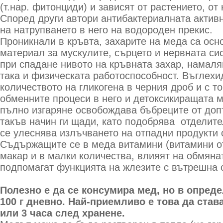
(т.нар. фитонциди) и зависят от растението, от
Според други автори антибактериалната актив
на натрупването в него на водороден прекис.
Проникнали в кръвта, захарите на меда са осн
материал за мускулите, сърцето и нервната сис
при спадане нивото на кръвната захар, намаля
така и физическата работоспособност. Въглехи
количеството на гликогена в черния дроб и с т
обменните процеси в него и детоксикиращата м
пълно изгаряне освобождава бъбреците от доп
такъв начин ги щади, като подобрява отделите
се улеснява излъчването на отпадни продукти 
Съдържащите се в меда витамини (витамини от г
макар и в малки количества, влияят на обмяна
подпомагат функцията на жлезите с вътрешна 
Полезно е да се консумира мед, но в опред
100 г дневно. Най-приемливо е това да став
или 3 часа след хранене.