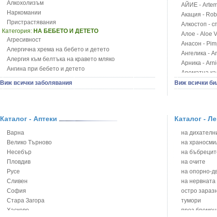
Алкохолизъм
АЙИЕ - Artemi
Наркомании
Акация - Rob
Пристрастявания
Алкостоп - с
Категория:
НА БЕБЕТО И ДЕТЕТО
Алое - Aloe 
Агресивност
Анасон - Pim
Алергична хрема на бебето и детето
Ангелика - An
Алергия към белтъка на кравето мляко
Арника - Arn
Ангина при бебето и детето
Ароматна кал
Анемия при бебето и детето
Арония - So
Виж всички заболявания
Виж всички би
Апетит - пълни деца
Бабини зъби -
Аромотерапия и децата
Билки за ба
Безапетитие при бебето и детето
Блатен аир -
Бронхиална астма при бебето и детето
Каталог - Аптеки
Каталог - Л
Блатен тъжни
Бронхит и пневмония при деца
Блян
Варна
на дихателни
Варицела
Бобови шушул
Велико Търново
на храносми
Висока температура на бебето и детето
Божур - Paeo
Несебър
на бъбрецит
Възпаление на ушите на бебето и детето
Борови връхче
Пловдив
на очите
Глисти
Босилек - Oc
Русе
на опорно-д
Грижа за пъпа на новороденото
Брей - Tamu
Сливен
на нервната
Грип при бебето и детето
Брош - Rubia 
София
остро зараз
Гърч
Бръшлян - He
Стара Загора
тумори
Да отгледам и възпитам детето си
Бряст - Ulmu
Хасково
през бремен
Детска церебрална парализа