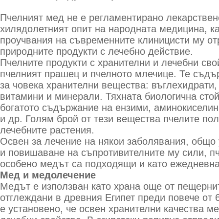
Пчелният мед не е регламентирано лекарствен
хилядолетният опит на народната медицина, ка
проучвания на съвременните клиницисти му от
природните продукти с лечебно действие.
Пчелните продукти с хранителни и лечебни сво
пчелният прашец и пчелното млечице. Те съдъ
за човека хранителни вещества: въглехидрати,
витамини и минерали. Тяхната биологична сто
богатото съдържание на ензими, аминокиселин
и др. Голям брой от тези вещества пчелите пол
лечебните растения.
Освен за лечение на някои заболявания, общо
и повишаване на съпротивителните му сили, пч
особено медът са подходящи и като ежедневна
Мед и медолечение
Медът е използван като храна още от пещернит
отглеждани в древния Египет преди повече от 
е установено, че освен хранителни качества м