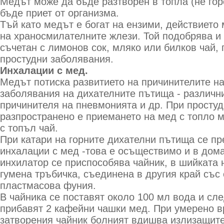
Медът може да бъде разтворен в топла (не гор
бъде приет от организма.
Тъй като медът е богат на ензими, действието
на храносмилателните жлези. Той подобрява и 
съчетан с лимонов сок, мляко или билков чай,
простудни заболявания.
Инхалации с мед.
Медът потиска развитието на причинителите на
заболявания на дихателните пътища - различн
причинителя на пневмонията и др. При просту
разпространено е приемането на мед с топло м
с топъл чай.
При катари на горните дихателни пътища се п
инхалации с мед -това е осъществимо и в дом
инхилатор се приспособява чайник, в шийката 
гумена тръбичка, съединена в другия край със
пластмасова фуния.
В чайника се поставят около 100 мл вода и сле
прибавят 2 кафейни чашки мед. При умерено вр
затворения чайник болният вдишва излизащите