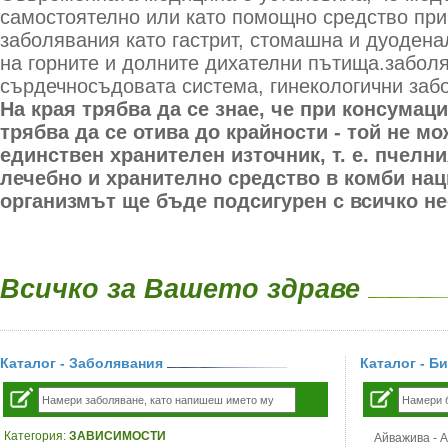
самостоятелно или като помощно средство при
заболявания като гастрит, стомашна и дуодена
на горните и долните дихателни пътища.забол
сърдечносъдовата система, гинекологични заб
На края трябва да се знае, че при консумац
трябва да се отива до крайности - той не мо
единствен хранителен източник, т. е. пчелн
лечебно и хранително средство в комби наци
организмът ще бъде подсигурен с всичко н
Всичко за Вашето здраве
Каталог - Заболявания
Каталог - Б
Категория:
ЗАВИСИМОСТИ
Айважива - Al