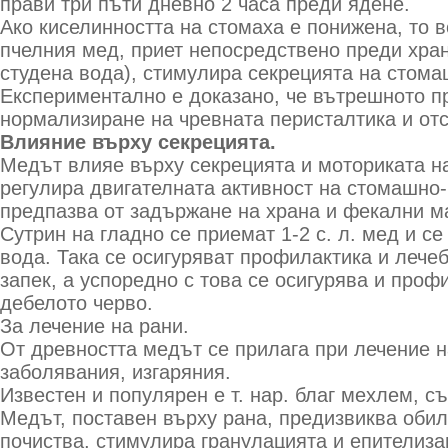
прави три пъти дневно 2 часа преди ядене.
Ако киселинността на стомаха е понижена, то 
пчелния мед, приет непосредствено преди хран
студена вода), стимулира секрецията на стома
Експериментално е доказано, че вътрешното п
нормализиране на чревната перисталтика и отс
Влияние върху секрецията.
Медът влияе върху секрецията и моториката на
регулира двигателната активност на стомашно-
предпазва от задържане на храна и фекални м
Сутрин на гладно се приемат 1-2 с. л. мед и с
вода. Така се осигуряват профилактика и лече
запек, а успоредно с това се осигурява и проф
дебелото черво.
За лечение на рани.
От древността медът се прилага при лечение н
заболявания, изгаряния.
Известен и популярен е т. нар. благ мехлем, 
Медът, поставен върху рана, предизвиква обил
почиства, стимулира гранулацията и епителиза