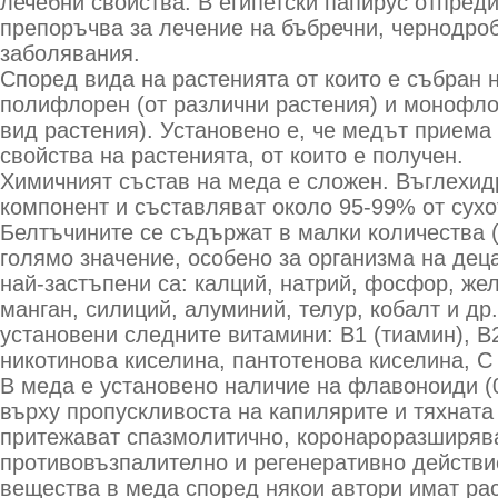
лечебни свойства. В египетски папирус отпреди
препоръчва за лечение на бъбречни, чернодро
заболявания.
Според вида на растенията от които е събран 
полифлорен (от различни растения) и монофло
вид растения). Установено е, че медът приема
свойства на растенията, от които е получен.
Химичният състав на меда е сложен. Въглехид
компонент и съставляват около 95-99% от сухо
Белтъчините се съдържат в малки количества (
голямо значение, особено за организма на дец
най-застъпени са: калций, натрий, фосфор, жел
манган, силиций, алуминий, телур, кобалт и др
установени следните витамини: В1 (тиамин), В
никотинова киселина, пантотенова киселина, С
В меда е установено наличие на флавоноиди (0
върху пропускливоста на капилярите и тяхната 
притежават спазмолитично, коронароразширяв
противовъзпалително и регенеративно действи
вещества в меда според някои автори имат ра