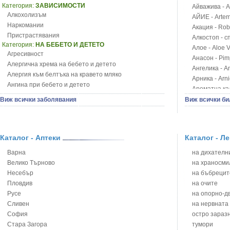
Категория:
ЗАВИСИМОСТИ
Айважива - Al
Алкохолизъм
АЙИЕ - Artemi
Наркомании
Акация - Rob
Пристрастявания
Алкостоп - с
Категория:
НА БЕБЕТО И ДЕТЕТО
Алое - Aloe 
Агресивност
Анасон - Pim
Алергична хрема на бебето и детето
Ангелика - An
Алергия към белтъка на кравето мляко
Арника - Arn
Ангина при бебето и детето
Ароматна кал
Анемия при бебето и детето
Арония - So
Виж всички заболявания
Виж всички би
Апетит - пълни деца
Бабини зъби -
Аромотерапия и децата
Билки за ба
Безапетитие при бебето и детето
Блатен аир -
Бронхиална астма при бебето и детето
Каталог - Аптеки
Каталог - Л
Блатен тъжни
Бронхит и пневмония при деца
Блян
Варна
на дихателни
Варицела
Бобови шушул
Велико Търново
на храносми
Висока температура на бебето и детето
Божур - Paeo
Несебър
на бъбрецит
Възпаление на ушите на бебето и детето
Борови връхче
Пловдив
на очите
Глисти
Босилек - Oc
Русе
на опорно-д
Грижа за пъпа на новороденото
Брей - Tamu
Сливен
на нервната
Грип при бебето и детето
Брош - Rubia 
София
остро зараз
Гърч
Бръшлян - He
Стара Загора
тумори
Да отгледам и възпитам детето си