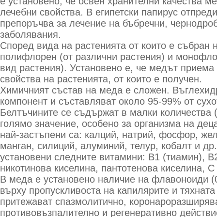
е установено, че освен хранителни качества м
лечебни свойства. В египетски папирус отпреди
препоръчва за лечение на бъбречни, чернодро
заболявания.
Според вида на растенията от които е събран 
полифлорен (от различни растения) и монофло
вид растения). Установено е, че медът приема
свойства на растенията, от които е получен.
Химичният състав на меда е сложен. Въглехид
компонент и съставляват около 95-99% от сухо
Белтъчините се съдържат в малки количества (
голямо значение, особено за организма на дец
най-застъпени са: калций, натрий, фосфор, жел
манган, силиций, алуминий, телур, кобалт и др
установени следните витамини: В1 (тиамин), В
никотинова киселина, пантотенова киселина, С
В меда е установено наличие на флавоноиди (0
върху пропускливоста на капилярите и тяхната 
притежават спазмолитично, коронароразширяв
противовъзпалително и регенеративно действи