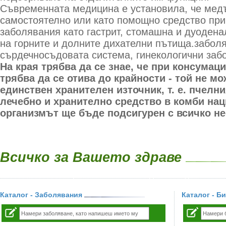
Съвременната медицина е установила, че медъ
самостоятелно или като помощно средство при
заболявания като гастрит, стомашна и дуодена
на горните и долните дихателни пътища.забол
сърдечносъдовата система, гинекологични заб
На края трябва да се знае, че при консумац
трябва да се отива до крайности - той не мо
единствен хранителен източник, т. е. пчелн
лечебно и хранително средство в комби наци
организмът ще бъде подсигурен с всичко н
Всичко за Вашето здраве
Каталог - Заболявания
Каталог - Б