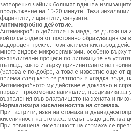
затворения чайник болният вдишва излизащите
продължение на 15-20 минути. Тези инхалации 
фарингити, ларингити, синузити.
Антимикробно действие.
Антимикробно действие на меда, се дължи на 
който се отделя от постоянно образуващия се 
водороден прекис. Този активен кислород дей
много видове микроорганизми, особено върху т
възпалителни процеси по лигавиците на устата
пътища, както и върху причинителите на гнойни
(Затова е по-добре, а това е известно още от 
приема след като се разтвори в хладка вода, н
Антимикробното му действие е доказано и спр
паразит трихомонас вагиналис, предизвикващ 
възпаления във влагалището на жената и пико
Нормализира киселинността на стомаха.
При гастрити, язви на стомаха и дванадесетоп
киселинност на стомаха медът също действа д
При повишена киселинност на стомаха се преп