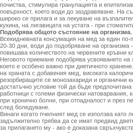
почиства, стимулира гранулацията и епителиза
повърхност, което води до заздравяване. На с
широко се прилага и за лекуване на възпалите
кухина, на лигавицата на устата - при стоматити
Подобрява общото състояние на организма.
Всекидневната консумация на мед за един по-
20-30 дни, води до подобряване на организма 
повишава количеството на червените кръвни кл
Неговото приемане подобрява усвояването на 
което е особено важно при диетичното хранене
на храната с добавения мед, високата калорич
резорбиращите се монозахариди и органични к
достатъчно условие той да бъде предпочитана 
работници с големи физически натоварвания, к
при хронично болни, при отпадналост и през п
след боледуване.
Винаги когато пчелният мед се използва като л
задължително трябва да се имат предвид двет
за прилагането му - ако е доказана свръхчувст