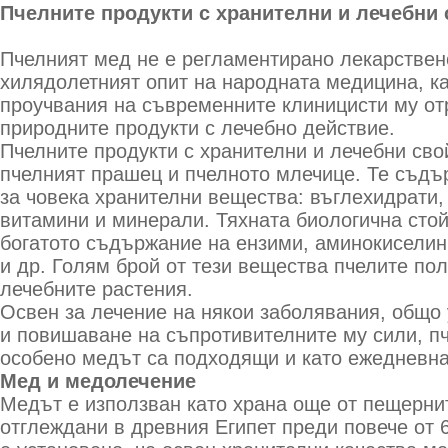
Пчелните продукти с хранителни и лечебни 
Пчелният мед не е регламентирано лекарствен
хилядолетният опит на народната медицина, ка
проучвания на съвременните клиницисти му от
природните продукти с лечебно действие.
Пчелните продукти с хранителни и лечебни сво
пчелният прашец и пчелното млечице. Те съдъ
за човека хранителни вещества: въглехидрати,
витамини и минерали. Тяхната биологична сто
богатото съдържание на ензими, аминокиселин
и др. Голям брой от тези вещества пчелите пол
лечебните растения.
Освен за лечение на някои заболявания, общо
и повишаване на съпротивителните му сили, пч
особено медът са подходящи и като ежедневна
Мед и медолечение
Медът е използван като храна още от пещернит
отглеждани в древния Египет преди повече от 