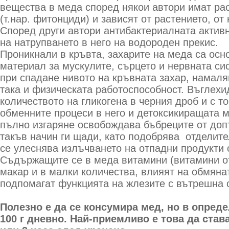
вещества в меда според някои автори имат ра
(т.нар. фитонциди) и зависят от растението, от
Според други автори антибактериалната актив
на натрупването в него на водороден прекис.
Проникнали в кръвта, захарите на меда са осн
материал за мускулите, сърцето и нервната сис
при спадане нивото на кръвната захар, намаля
така и физическата работоспособност. Въглехи
количеството на гликогена в черния дроб и с т
обменните процеси в него и детоксикиращата м
пълно изгаряне освобождава бъбреците от доп
такъв начин ги щади, като подобрява отделите
се улеснява излъчването на отпадни продукти 
Съдържащите се в меда витамини (витамини от г
макар и в малки количества, влияят на обмяна
подпомагат функцията на жлезите с вътрешна 
Полезно е да се консумира мед, но в опред
100 г дневно. Най-приемливо е това да став