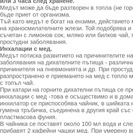
или 3 часа след хранене.
Медът може да бъде разтворен в топла (не гор
бъде приет от организма.
Тъй като медът е богат на ензими, действието
на храносмилателните жлези. Той подобрява и 
съчетан с лимонов сок, мляко или билков чай,
простудни заболявания.
Инхалации с мед.
Медът потиска развитието на причинителите на
заболявания на дихателните пътища - различн
причинителя на пневмонията и др. При просту
разпространено е приемането на мед с топло м
с топъл чай.
При катари на горните дихателни пътища се п
инхалации с мед -това е осъществимо и в дом
инхилатор се приспособява чайник, в шийката 
гумена тръбичка, съединена в другия край със
пластмасова фуния.
В чайника се поставят около 100 мл вода и сле
прибавят 2 кафейни чашки мед. При умерено вр