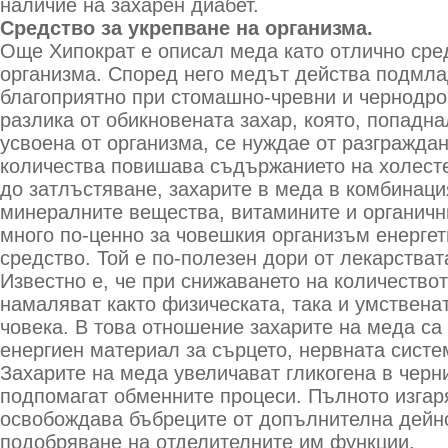
наличие на захарен диабет.
Средство за укрепване на организма.
Още Хипократ е описал меда като отлично сре
организма. Според него медът действа подмла
благоприятно при стомашно-чревни и чернодро
разлика от обикновената захар, която, попадна
усвоена от организма, се нуждае от разгражда
количества повишава съдържанието на холесте
до затлъстяване, захарите в меда в комбинаци
минералните вещества, витамините и органичн
много по-ценно за човешкия организъм енергет
средство. Той е по-полезен дори от лекарстват
Известно е, че при снижаването на количествот
намаляват както физическата, така и умствена
човека. В това отношение захарите на меда са
енергиен материал за сърцето, нервната систе
Захарите на меда увеличават гликогена в черни
подпомагат обменните процеси. Пълното изгар
освобождава бъбреците от допълнителна дейно
подобряване на отделителните им функции.