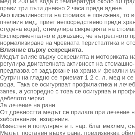
мед в 200 мл вода с температура около 40 гра
прави три пъти дневно 2 часа преди ядене.
Ако киселинността на стомаха е понижена, то 
пчелния мед, приет непосредствено преди хран
студена вода), стимулира секрецията на стома
Експериментално е доказано, че вътрешното п
нормализиране на чревната перисталтика и отс
Влияние върху секрецията.
Медът влияе върху секрецията и моториката на
регулира двигателната активност на стомашно-
предпазва от задържане на храна и фекални м
Сутрин на гладно се приемат 1-2 с. л. мед и с
вода. Така се осигуряват профилактика и лече
запек, а успоредно с това се осигурява и проф
дебелото черво.
За лечение на рани.
От древността медът се прилага при лечение н
заболявания, изгаряния.
Известен и популярен е т. нар. благ мехлем, 
Медът, поставен върху рана, предизвиква обил