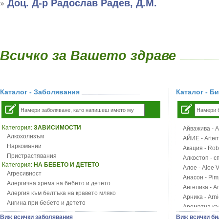
Доц. Д-р Радослав Радев, Д.М.
Всичко за Вашето здраве
Каталог - Заболявания
Каталог - Б
Категория:
ЗАВИСИМОСТИ
Айважива - Al
Алкохолизъм
АЙИЕ - Artemi
Наркомании
Акация - Rob
Пристрастявания
Алкостоп - с
Категория:
НА БЕБЕТО И ДЕТЕТО
Алое - Aloe 
Агресивност
Анасон - Pim
Алергична хрема на бебето и детето
Ангелика - An
Алергия към белтъка на кравето мляко
Арника - Arn
Ангина при бебето и детето
Ароматна кал
Анемия при бебето и детето
Арония - So
Виж всички заболявания
Виж всички би