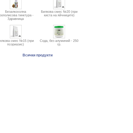
Безалкохолна
Билкова смес №20 (при
рополисова тинктура -
киста на яйчниците)
Здравница
илкова смес №15 (при
Сода, без алуминий - 250
псориазис)
гр.
Всички продукти