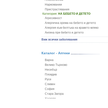
Наркомании
Пристрастявания
Категория:
НА БЕБЕТО И ДЕТЕТО
Агресивност
Алергична хрема на бебето и детето
Алергия към белтъка на кравето мляко
Ангина при бебето и детето
Анемия при бебето и детето
Виж всички заболявания
Апетит - пълни деца
Аромотерапия и децата
Безапетитие при бебето и детето
Каталог - Аптеки
Бронхиална астма при бебето и детето
Варна
Бронхит и пневмония при деца
Велико Търново
Варицела
Несебър
Висока температура на бебето и детето
Пловдив
Възпаление на ушите на бебето и детето
Русе
Глисти
Сливен
Грижа за пъпа на новороденото
София
Грип при бебето и детето
Стара Загора
Гърч
Хасково
Да отгледам и възпитам детето си
Ямбол
Детска церебрална парализа