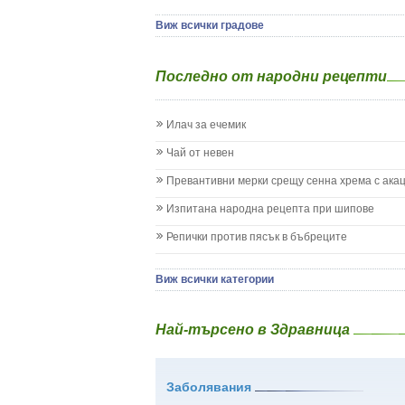
Детски аутизъм
Детски диабет
Виж всички градове
Екземи при деца
Епилепсия при деца
Последно от народни рецепти
Жълтеница
Запек на бебето и детето
Заушка
Илач за ечемик
Имунизационен календар
Кашлица при бебето и детето
Чай от невен
Коклюш при бебето и детето
Превантивни мерки срещу сенна хрема с ака
Колики
Менингит
Изпитана народна рецепта при шипове
Млечни зъби
Репички против пясък в бъбреците
Млечница
Морбили
Нощно напикаване - енуреза
Виж всички категории
Отит
Отравяне
Най-търсено в Здравница
Плач
Подсичане
Проблеми в пикочните пътища и бъбреците
Заболявания
Проблеми с очите на бебето и детето
Разстройство - диария при бебето и детето