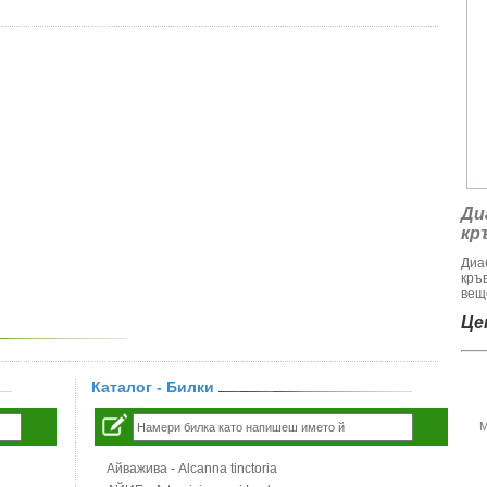
Ди
кр
Диа
кръ
веще
Цен
Каталог - Билки
М
Айважива - Alcanna tinctoria