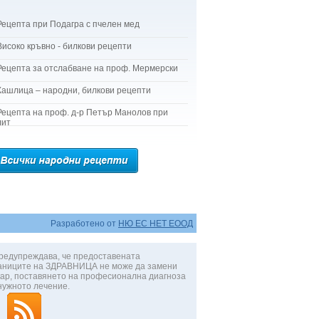
Рецепта при Подагра с пчелен мед
Високо кръвно - билкови рецепти
Рецепта за отслабване на проф. Мермерски
Кашлица – народни, билкови рецепти
Рецепта на проф. д-р Петър Манолов при
лит
Разработено от
НЮ ЕС НЕТ ЕООД
редупреждава, че предоставената
аниците на ЗДРАВНИЦА не може да замени
ар, поставянето на професионална диагноза
нужното лечение.