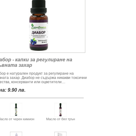
абор - капки за регулиране на
ъвната захар
бор е натурален продукт за регулиране на
вната захар. Диабор не съдържа никакви токсични
ства, консерванти или оцветители....
а: 9.90 лв.
асло от черен кимион
Масло от бял трън