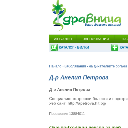
АКТУАЛНО
ЗАБОЛЯВАНИЯ
НА
КАТАЛОГ - БИЛКИ
КАТА
Начало
›
Заболявания
›
на дихателните органи 
Д-р Анелия Петрова
Д-р Анелия Петрова
Специалист вътрешни болести и ендокри
Уеб сайт: http://apetrova.hit.bg/
Посещения 13884011
Още подходящи лекари за теб