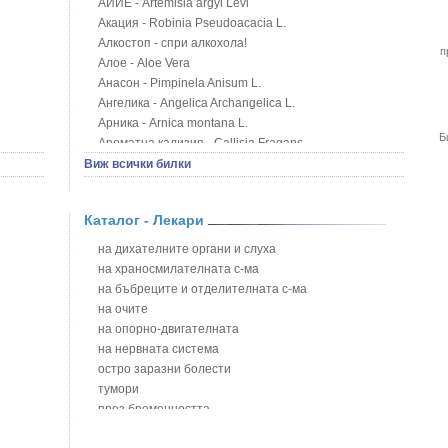
АЙИЕ - Artemisia argyi Levl
Акация - Robinia Pseudoacacia L.
Алкостоп - спри алкохола!
п
Алое - Aloe Vera
Анасон - Pimpinela Anisum L.
Ангелика - Angelica Archangelica L.
Арника - Arnica montana L.
Б
Ароматна кализия - Callisia Fragans
Арония - Sorbus melanocorpa
Виж всички билки
Бабини зъби - Tribulus terrestris
Билки за бани при хемороиди
Каталог - Лекари
Блатен аир - Acorus calamus L.
Блатен тъжник - Spirea ulmaria L.
на дихателните органи и слуха
Блян
на храносмилателната с-ма
Бобови шушулки - Phaseolus Vulgaris L.
на бъбреците и отделителната с-ма
Божур - Paeonia Decora
на очите
Борови връхчета - Pinus sylvestris
на опорно-двигателната
Босилек - Ocimum Basillicum
на нервната система
Брей - Tamus Communis
остро заразни болести
Брош - Rubia tinctorum L.
тумори
Бръшлян - Hedera helix L.
през бременността
Бряст - Ulmus
на сърцето и кръвоносните съдове
Бушменски отровен храст - Acokanthera oppositifolia