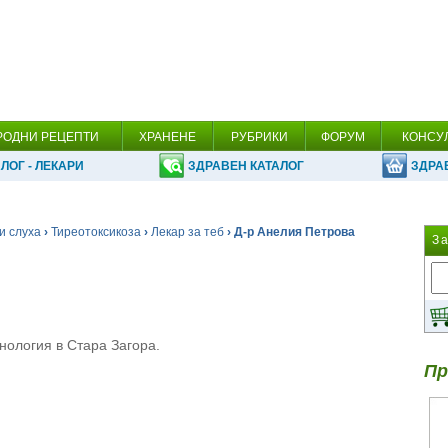
РОДНИ РЕЦЕПТИ
ХРАНЕНЕ
РУБРИКИ
ФОРУМ
КОНСУ
ЛОГ - ЛЕКАРИ
ЗДРАВЕН КАТАЛОГ
ЗДРА
и слуха
›
Тиреотоксикоза
›
Лекар за теб
› Д-р Анелия Петрова
З
нология в Стара Загора.
Пр