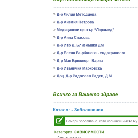
Д-р Лилия Методиева
Д-р Анелия Петрова
Медицински център “Лорамед”
Д-р Анна Спасова
Д-р Иво Д. Близнашки ДМ
Д-р Елена Върбанова - ендокринолог
Д-р Мая Брюкнер - Варна
Д-р Иваничка Марковска
Доц. Д-р Радослав Радев, Д.М.
Всичко за Вашето здраве
Каталог - Заболявания
Категория:
ЗАВИСИМОСТИ
Алкохолизъм