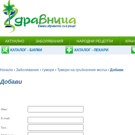
АКТУАЛНО
ЗАБОЛЯВАНИЯ
НАРОДНИ РЕЦЕПТИ
ХРАН
КАТАЛОГ - БИЛКИ
КАТАЛОГ - ЛЕКАРИ
Начало
›
Заболявания
›
тумори
›
Тумори на гръбначния мозък
› Добави
Добави
Име:
E-mail:
Тел.: