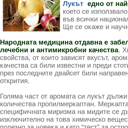
Лукът
едно от най
което се използвало
във всички национал
Ще се окаже и науч
Народната медицина отдавна е забе
лечебни и антимикробни качества
. 
свойства, от които зависят вкусът, аро
качества са били известни и преди стот
през последните двайсет били направе
открития.
Голяма част от аромата си лукът дължи
количества пропилмеркаптан. Меркапта
специфичната миризма на мидите се д
изключително на това химическо вещест
полезно за човека и като “тест” за остр