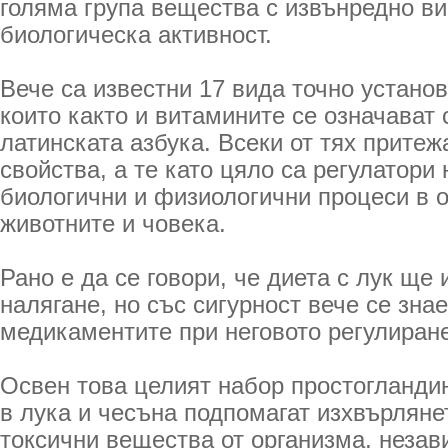
голяма група вещества с извънредно ви
биологическа активност.
Вече са известни 17 вида точно устано
които както и витамините се означават 
латинската азбука. Всеки от тях прите
свойства, а те като цяло са регулатори
биологични и физиологични процеси в 
животните и човека.
Рано е да се говори, че диета с лук ще
налягане, но със сигурност вече се зна
медикаментите при неговото регулиране
Освен това целият набор простогландин
в лука и чесъна подпомагат изхвърляне
токсични вещества от организма, незав