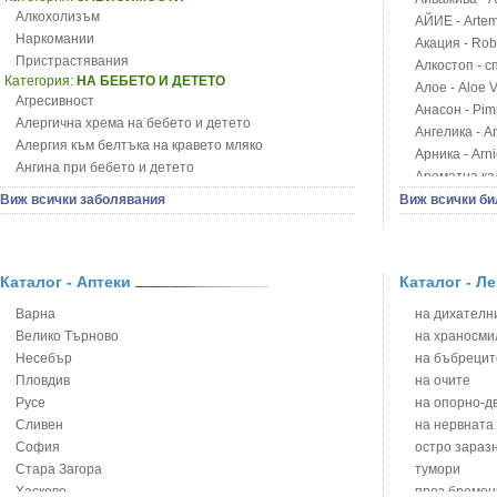
Алкохолизъм
АЙИЕ - Artemi
Наркомании
Акация - Rob
Пристрастявания
Алкостоп - с
Категория:
НА БЕБЕТО И ДЕТЕТО
Алое - Aloe 
Агресивност
Анасон - Pim
Алергична хрема на бебето и детето
Ангелика - An
Алергия към белтъка на кравето мляко
Арника - Arn
Ангина при бебето и детето
Ароматна кал
Анемия при бебето и детето
Арония - So
Виж всички заболявания
Виж всички би
Апетит - пълни деца
Бабини зъби -
Аромотерапия и децата
Билки за ба
Безапетитие при бебето и детето
Блатен аир -
Бронхиална астма при бебето и детето
Каталог - Аптеки
Каталог - Л
Блатен тъжни
Бронхит и пневмония при деца
Блян
Варна
на дихателни
Варицела
Бобови шушул
Велико Търново
на храносми
Висока температура на бебето и детето
Божур - Paeo
Несебър
на бъбрецит
Възпаление на ушите на бебето и детето
Борови връхче
Пловдив
на очите
Глисти
Босилек - Oc
Русе
на опорно-д
Грижа за пъпа на новороденото
Брей - Tamu
Сливен
на нервната
Грип при бебето и детето
Брош - Rubia 
София
остро зараз
Гърч
Бръшлян - He
Стара Загора
тумори
Да отгледам и възпитам детето си
Бряст - Ulmu
Хасково
през бремен