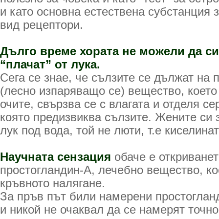
и като основна естествена субстанция з
вид рецептори.
Дълго време хората не можели да с
“плачат” от лука.
Сега се знае, че сълзите се дължат на 
(лесно изпаряващо се) вещество, което
очите, свързва се с влагата и отделя се
която предизвиква сълзите. Жените си з
лук под вода, той не люти, т.е киселинат
Научната сензация
обаче е откриванет
простогландин-А, лечебно вещество, к
кръвното налягане.
За пръв път били намерени простогланд
и никой не очаквал да се намерят точно