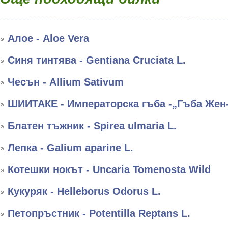
Алое - Aloe Vera
Синя тинтява - Gentiana Cruciata L.
Чесън - Allium Sativum
ШИИТАКЕ - Императорска гъба -„Гъба Жен
Блатен тъжник - Spirea ulmaria L.
Лепка - Galium aparine L.
Котешки нокът - Uncaria Tomenosta Wild
Кукуряк - Helleborus Оdorus L.
Петопръстник - Potentilla Reptans L.