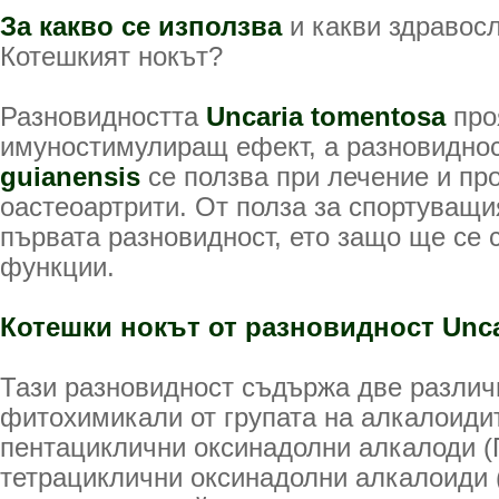
За какво се използва
и какви здравос
Котешкият нокът?
Разновидността
Uncaria tomentosa
про
имуностимулиращ ефект, а разновидно
guianensis
се ползва при лечение и пр
оастеоартрити. От полза за спортуващи
първата разновидност, ето защо ще се 
функции.
Котешки нокът от разновидност Uncar
Тази разновидност съдържа две различ
фитохимикали от групата на алкалоиди
пентациклични оксинадолни алкалоди 
тетрациклични оксинадолни алкалоиди 