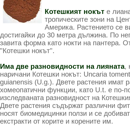
Котешкият нокът
е лиана
тропическите зони на Це
Америка. Растението се в
достигайки до 30 метра дължина. По не
завита форма като нокти на пантера. О
"Котешки нокът".
Има две разновидности на лияната
,
наричани Котешки нокът: Uncaria tomento
guianensis (U.g.). Двете растения имат 
хомеопатични функции, като U.t. е по-
изследваната разновидност на Котешкия
Двете растения съдържат различни фит
носят биомедицинки ползи и се добиват
екстракти от корите и корените им.