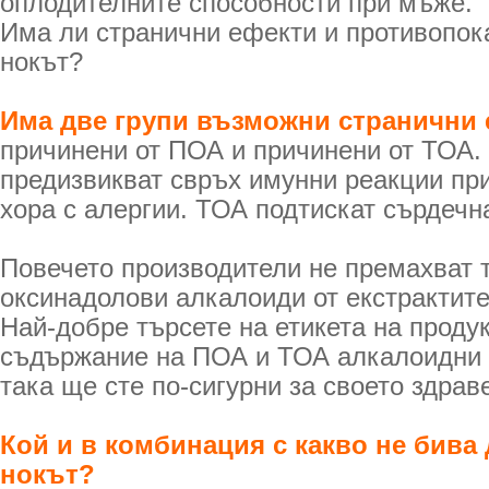
оплодителните способности при мъже.
Има ли странични ефекти и противопок
нокът?
Има две групи възможни странични 
причинени от ПОА и причинени от ТОА
предизвикват свръх имунни реакции пр
хора с алергии. ТОА подтискат сърдечн
Повечето производители не премахват 
оксинадолови алкалоиди от екстрактите
Най-добре търсете на етикета на проду
съдържание на ПОА и ТОА алкалоидни 
така ще сте по-сигурни за своето здрав
Кой и в комбинация с какво не бива
нокът?