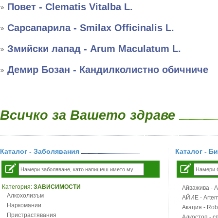
Повет - Clematis Vitalba L.
Сарсапарила - Smilax Officinalis L.
Змийски лапад - Arum Maculatum L.
Демир Бозан - Кандилколистно обичниче
Всичко за Вашето здраве
Каталог - Заболявания
Каталог - Б
Категория:
ЗАВИСИМОСТИ
Айважива - Al
Алкохолизъм
АЙИЕ - Artemi
Наркомании
Акация - Rob
Пристрастявания
Алкостоп - с