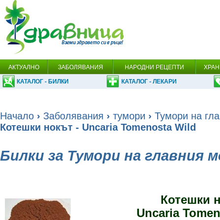
АКТУАЛНО
ЗАБОЛЯВАНИЯ
НАРОДНИ РЕЦЕПТИ
ХРАН
КАТАЛОГ - БИЛКИ
КАТАЛОГ - ЛЕКАРИ
Начало
›
Заболявания
›
тумори
›
Тумори на гл
Котешки нокът - Uncaria Tomenosta Wild
Билки за Тумори на главния м
Котешки 
Uncaria Tomen