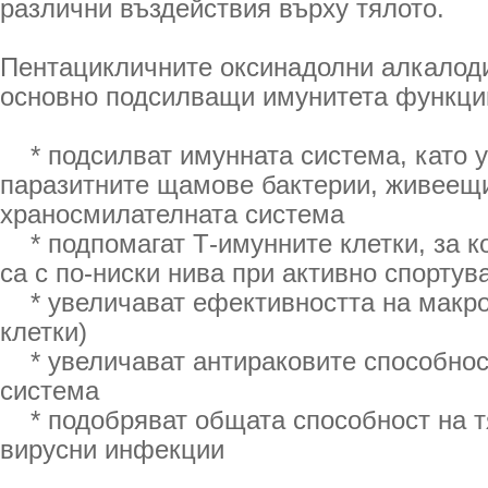
различни въздействия върху тялото.
Пентацикличните оксинадолни алкалод
основно подсилващи имунитета функци
* подсилват имунната система, като 
паразитните щамове бактерии, живеещ
храносмилателната система
* подпомагат Т-имунните клетки, за ко
са с по-ниски нива при активно спорту
* увеличават ефективността на макро
клетки)
* увеличават антираковите способнос
система
* подобряват общата способност на тя
вирусни инфекции