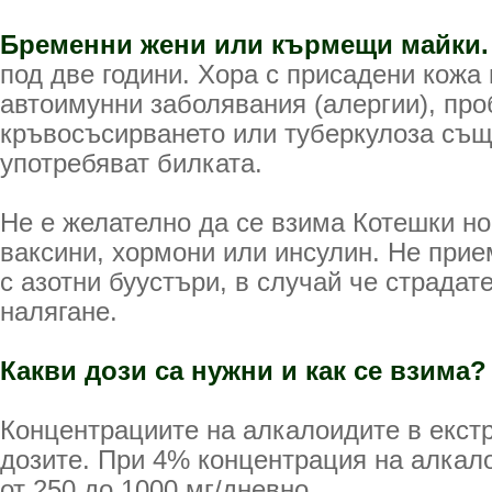
Бременни жени или кърмещи майки
под две години. Хора с присадени кожа 
автоимунни заболявания (алергии), про
кръвосъсирването или туберкулоза същ
употребяват билката.
Не е желателно да се взима Котешки но
ваксини, хормони или инсулин. Не при
с азотни буустъри, в случай че страдат
налягане.
Какви дози са нужни и как се взима?
Концентрациите на алкалоидите в екст
дозите. При 4% концентрация на алкал
от 250 до 1000 мг/дневно.