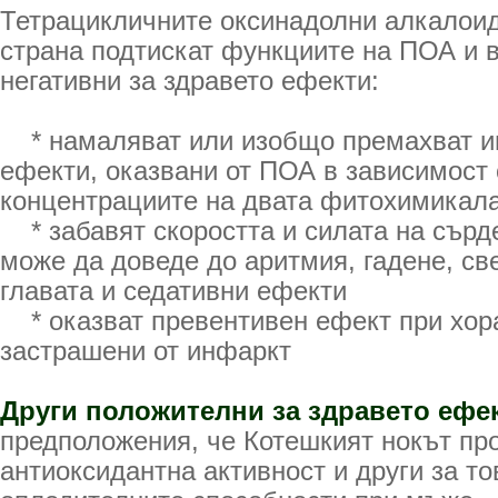
Тетрацикличните оксинадолни алкалоид
страна подтискат функциите на ПОА и 
негативни за здравето ефекти:
* намаляват или изобщо премахват 
ефекти, оказвани от ПОА в зависимост
концентрациите на двата фитохимикал
* забавят скоростта и силата на сърд
може да доведе до аритмия, гадене, св
главата и седативни ефекти
* оказват превентивен ефект при хора
застрашени от инфаркт
Други положителни за здравето ефе
предположения, че Котешкият нокът пр
антиоксидантна активност и други за то