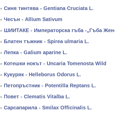
Синя тинтява - Gentiana Cruciata L.
Чесън - Allium Sativum
ШИИТАКЕ - Императорска гъба -„Гъба Жен
Блатен тъжник - Spirea ulmaria L.
Лепка - Galium aparine L.
Котешки нокът - Uncaria Tomenosta Wild
Кукуряк - Helleborus Оdorus L.
Петопръстник - Potentilla Reptans L.
Повет - Clematis Vitalba L.
Сарсапарила - Smilax Officinalis L.