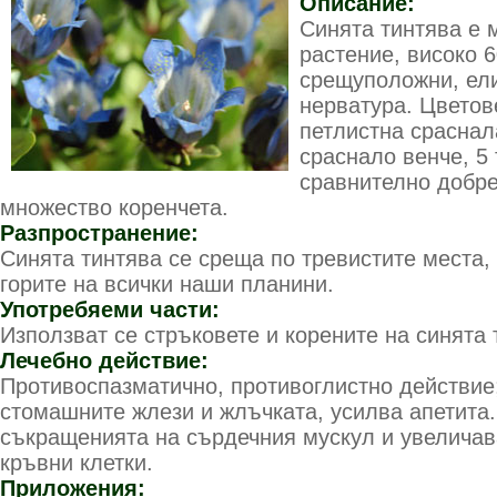
Описание:
Синята тинтява е 
растение, високо 6
срещуположни, ели
нерватура. Цветове
петлистна сраснал
сраснало венче, 5 
сравнително добре
множество коренчета.
Разпространение:
Синята тинтява се среща по тревистите места, 
горите на всички наши планини.
Употребяеми части:
Използват се стръковете и корените на синята 
Лечебно действие:
Противоспазматично, противоглистно действие
стомашните жлези и жлъчката, усилва апетита.
съкращенията на сърдечния мускул и увеличав
кръвни клетки.
Приложения: