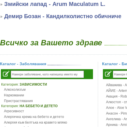
Змийски лапад - Arum Maculatum L.
Демир Бозан - Кандилколистно обичниче
Всичко за Вашето здраве
Каталог - Заболявания
Каталог - Б
Категория:
ЗАВИСИМОСТИ
Айважива - Al
Алкохолизъм
АЙИЕ - Artemi
Наркомании
Акация - Rob
Пристрастявания
Алкостоп - с
Категория:
НА БЕБЕТО И ДЕТЕТО
Алое - Aloe 
Агресивност
Анасон - Pim
Алергична хрема на бебето и детето
Ангелика - An
Алергия към белтъка на кравето мляко
Арника - Arn