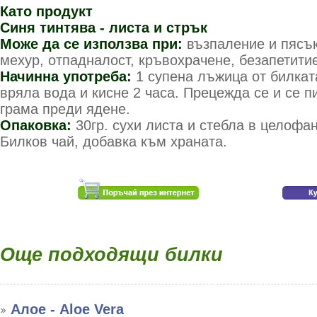
Като продукт
Синя тинтява - листа и стрък
Може да се използва при:
възпаление и пясък
мехур, отпадналост, кръвохрачене, безапетити
Начинна употреба:
1 супена лъжица от билкат
вряла вода и кисне 2 часа. Прецежда се и се п
грама преди ядене.
Опаковка:
30гр. сухи листа и стебла в целофа
Билков чай, добавка към храната.
Още подходящи билки
Алое - Aloe Vera