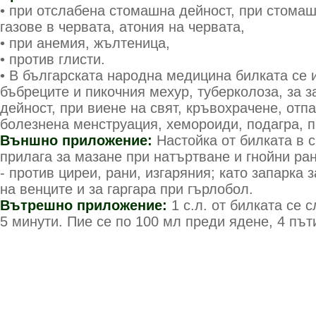
• при отслабена стомашна дейност, при стомаш
газове в червата, атония на червата,
• при анемия, жълтеница,
• против глисти.
• В българската народна медицина билката се 
бъбреците и пикочния мехур, туберколоза, за 
дейност, при виене на свят, кръвохрачене, отп
болезнена менструация, хемороиди, подагра, п
Външно приложение:
Настойка от билката в с
прилага за мазане при натъртване и гнойни ра
- против циреи, рани, изгаряния; като запарка 
на венците и за гаргара при гърлобол.
Вътрешно приложение:
1 с.л. от билката се 
5 минути. Пие се по 100 мл преди ядене, 4 път