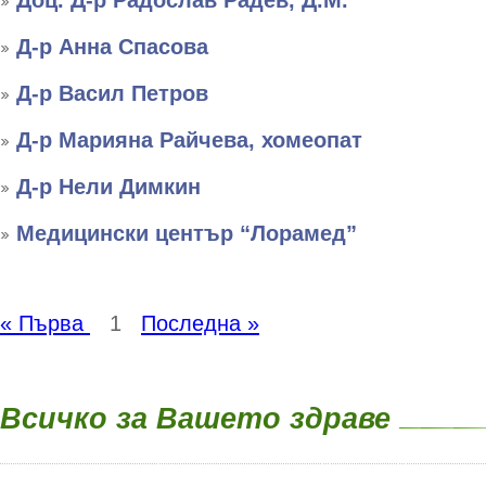
Доц. Д-р Радослав Радев, Д.М.
Д-р Анна Спасова
Д-р Васил Петров
Д-р Марияна Райчева, хомеопат
Д-р Нели Димкин
Медицински център “Лорамед”
« Първа
1
Последна »
Всичко за Вашето здраве