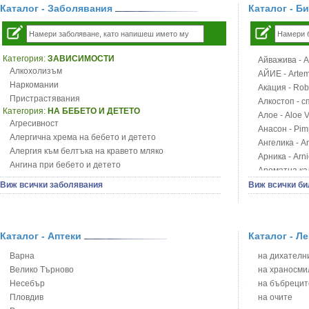
Каталог - Заболявания
Каталог - Б
Категория:
ЗАВИСИМОСТИ
Айважива - Al
Алкохолизъм
АЙИЕ - Artemi
Наркомании
Акация - Rob
Пристрастявания
Алкостоп - с
Категория:
НА БЕБЕТО И ДЕТЕТО
Алое - Aloe 
Агресивност
Анасон - Pim
Алергична хрема на бебето и детето
Ангелика - An
Алергия към белтъка на кравето мляко
Арника - Arn
Ангина при бебето и детето
Ароматна кал
Анемия при бебето и детето
Арония - So
Виж всички заболявания
Виж всички би
Апетит - пълни деца
Бабини зъби -
Аромотерапия и децата
Билки за ба
Безапетитие при бебето и детето
Блатен аир -
Бронхиална астма при бебето и детето
Каталог - Аптеки
Каталог - Л
Блатен тъжни
Бронхит и пневмония при деца
Блян
Варна
на дихателни
Варицела
Бобови шушул
Велико Търново
на храносми
Висока температура на бебето и детето
Божур - Paeo
Несебър
на бъбрецит
Възпаление на ушите на бебето и детето
Борови връхче
Пловдив
на очите
Глисти
Босилек - Oc