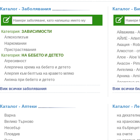
Каталог - Заболявания
Каталог - Б
Категория:
ЗАВИСИМОСТИ
Айважива - Al
Алкохолизъм
АЙИЕ - Artemi
Наркомании
Акация - Rob
Пристрастявания
Алкостоп - с
Категория:
НА БЕБЕТО И ДЕТЕТО
Алое - Aloe 
Агресивност
Анасон - Pim
Алергична хрема на бебето и детето
Ангелика - An
Алергия към белтъка на кравето мляко
Арника - Arn
Ангина при бебето и детето
Ароматна кал
Анемия при бебето и детето
Арония - So
Виж всички заболявания
Виж всички би
Апетит - пълни деца
Бабини зъби -
Аромотерапия и децата
Билки за ба
Безапетитие при бебето и детето
Каталог - Аптеки
Каталог - Л
Блатен аир -
Бронхиална астма при бебето и детето
Блатен тъжни
Варна
на дихателни
Бронхит и пневмония при деца
Блян
Велико Търново
на храносми
Варицела
Бобови шушул
Несебър
на бъбрецит
Висока температура на бебето и детето
Божур - Paeo
Пловдив
на очите
Възпаление на ушите на бебето и детето
Борови връхче