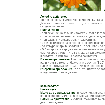
Лечебно действие:
Доказано противомикробно действие. Билката п
Действа противовъзпалително, нервоуспокоите
сърдечния ритъм.
Приложения:
• при лечение на язви на стомаха и дванадесе
• при стомашно-чревни, жлъчни, сърдечно-съдо
• при различни видове рани (травматични),
• язви вследствие разширени вени, склероза на
• за жабурене при възпаление на венците и за г
• В българската народна медицина невенът се 
черния дроб и жлъчните пътища, за задържане 
и гърдата, кожен рак (използва се цветът).
Външно приложение:
Цветовете, смесени със 
рани и рак на кожата. Накиснати в зехтин (1:10
гърдите н акърмачките. Със счукани цветове се
Вътрешно приложение:
2 с.л. от билката се за
преди ядене, 4 пъти дневно.
Като продукт:
Невен - цвят
Може да се използва при:
пневмония, кардиалн
рани, изгаряне, измръзване, миома, гинеколог
Начин на приготвяне:
2 супени лъжици от билка
ден преди ядене.