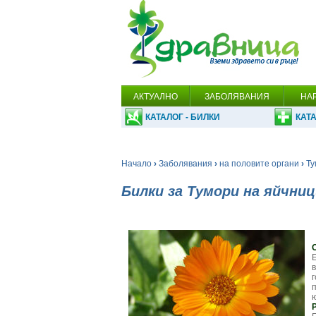
АКТУАЛНО
ЗАБОЛЯВАНИЯ
НА
КАТАЛОГ - БИЛКИ
КАТА
Начало
›
Заболявания
›
на половите органи
›
Ту
Билки за Тумори на яйчни