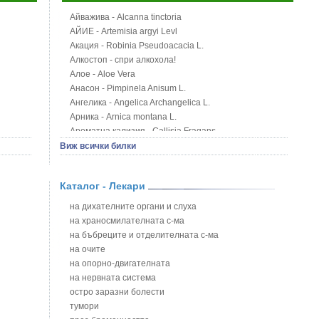
Айважива - Alcanna tinctoria
АЙИЕ - Artemisia argyi Levl
Акация - Robinia Pseudoacacia L.
Алкостоп - спри алкохола!
Алое - Aloe Vera
Анасон - Pimpinela Anisum L.
Ангелика - Angelica Archangelica L.
Арника - Arnica montana L.
Ароматна кализия - Callisia Fragans
Арония - Sorbus melanocorpa
Виж всички билки
Бабини зъби - Tribulus terrestris
Билки за бани при хемороиди
Каталог - Лекари
Блатен аир - Acorus calamus L.
Блатен тъжник - Spirea ulmaria L.
на дихателните органи и слуха
Блян
на храносмилателната с-ма
Бобови шушулки - Phaseolus Vulgaris L.
на бъбреците и отделителната с-ма
Божур - Paeonia Decora
на очите
Борови връхчета - Pinus sylvestris
на опорно-двигателната
Босилек - Ocimum Basillicum
на нервната система
Брей - Tamus Communis
остро заразни болести
Брош - Rubia tinctorum L.
тумори
Бръшлян - Hedera helix L.