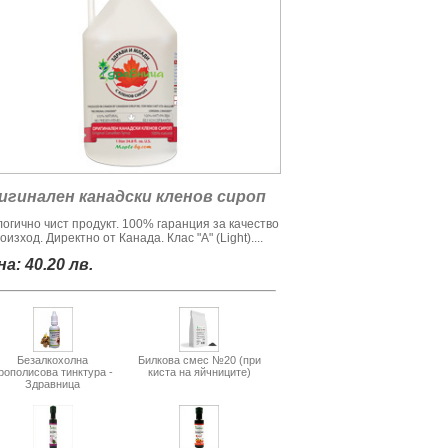
игинален канадски кленов сироп
логично чист продукт. 100% гаранция за качество
оизход. Директно от Канада. Клас "А" (Light)....
а: 40.20 лв.
Безалкохолна
Билкова смес №20 (при
рополисова тинктура -
киста на яйчниците)
Здравница