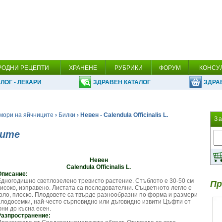
РОДНИ РЕЦЕПТИ
ХРАНЕНЕ
РУБРИКИ
ФОРУМ
КОНСУ
ЛОГ - ЛЕКАРИ
ЗДРАВЕН КАТАЛОГ
ЗДРА
мори на яйчниците
›
Билки
› Невен - Calendula Officinalis L.
З
ците
Невен
Calendula Officinalis L.
Описание:
Едногодишно светлозелено тревисто растение. Стъблото е 30-50 см
Пр
високо, изправено. Листата са последователни. Съцветното легло е
голо, плоско. Плодовете са твърде разнообразни по форма и размери
плодосемки, най-често сърповидно или дъговидно извити Цъфти от
юни до късна есен.
Разпространение: