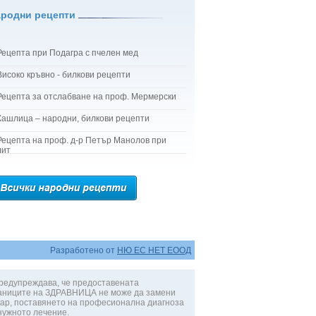
ародни рецепти
Рецепта при Подагра с пчелен мед
Високо кръвно - билкови рецепти
Рецепта за отслабване на проф. Мермерски
Кашлица – народни, билкови рецепти
Рецепта на проф. д-р Петър Манолов при
лит
Разработено от
НЮ ЕС НЕТ ЕООД
редупреждава, че предоставената
аниците на ЗДРАВНИЦА не може да замени
ар, поставянето на професионална диагноза
нужното лечение.