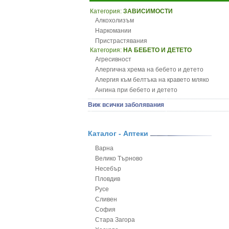
Категория:
ЗАВИСИМОСТИ
Алкохолизъм
Наркомании
Пристрастявания
Категория:
НА БЕБЕТО И ДЕТЕТО
Агресивност
Алергична хрема на бебето и детето
Алергия към белтъка на кравето мляко
Ангина при бебето и детето
Анемия при бебето и детето
Виж всички заболявания
Апетит - пълни деца
Аромотерапия и децата
Безапетитие при бебето и детето
Каталог - Аптеки
Бронхиална астма при бебето и детето
Варна
Бронхит и пневмония при деца
Велико Търново
Варицела
Несебър
Висока температура на бебето и детето
Пловдив
Възпаление на ушите на бебето и детето
Русе
Глисти
Сливен
Грижа за пъпа на новороденото
София
Грип при бебето и детето
Стара Загора
Гърч