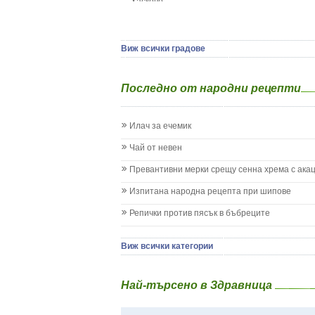
Хасково
Да отгледам и възпитам детето си
Ямбол
Детска церебрална парализа
Детски аутизъм
Детски диабет
Виж всички градове
Екземи при деца
Епилепсия при деца
Последно от народни рецепти
Жълтеница
Запек на бебето и детето
Заушка
Илач за ечемик
Имунизационен календар
Кашлица при бебето и детето
Чай от невен
Коклюш при бебето и детето
Превантивни мерки срещу сенна хрема с ака
Колики
Менингит
Изпитана народна рецепта при шипове
Млечни зъби
Репички против пясък в бъбреците
Млечница
Морбили
Нощно напикаване - енуреза
Виж всички категории
Отит
Отравяне
Най-търсено в Здравница
Плач
Подсичане