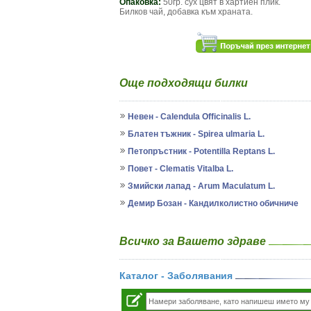
Опаковка:
50гр. сух цвят в хартиен плик.
Билков чай, добавка към храната.
Още подходящи билки
Невен - Calendula Officinalis L.
Блатен тъжник - Spirea ulmaria L.
Петопръстник - Potentilla Reptans L.
Повет - Clematis Vitalba L.
Змийски лапад - Arum Maculatum L.
Демир Бозан - Кандилколистно обичниче
Всичко за Вашето здраве
Каталог - Заболявания