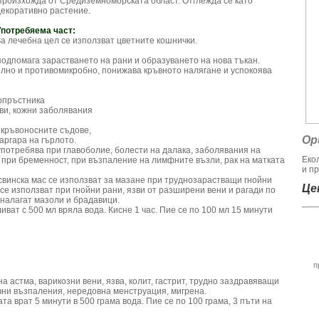
Произхожда от Средиземноморската област. Отглежда се като
декоративно растение.
Употребяема част:
За лечебна цел се използват цветните кошнички.
одпомага зарастването на рани и образуването на нова тъкан.
лно и противомикробно, понижава кръвното налягане и успокоява
топръстника
ви, кожни заболявания
 кръвоносните съдове,
Ор
аргара на гърлото.
употребява при главоболие, болести на далака, заболявания на
Еко
при бременност, при възпаление на лимфните възли, рак на матката
и пр
свинска мас се използват за мазане при труднозарастващи гнойни
Цен
) се използват при гнойни рани, язви от разширени вени и рагади по
 налагат мазоли и брадавици.
ливат с 500 мл вряла вода. Кисне 1 час. Пие се по 100 мл 15 минути
п
а астма, варикозни вени, язва, колит, гастрит, трудно заздравяващи
ични възпаления, нередовна менструация, мигрена.
та врат 5 минути в 500 грама вода. Пие се по 100 грама, 3 пъти на