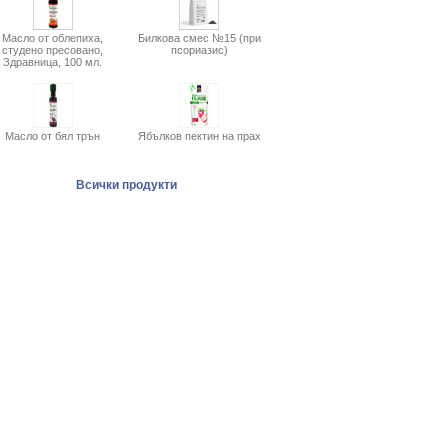
Масло от облепиха,
Билкова смес №15 (при
студено пресовано,
псориазис)
Здравница, 100 мл.
Масло от бял трън
Ябълков пектин на прах
Всички продукти