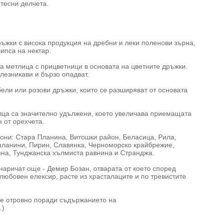
тесни делчета.
ръжки с висока продукция на дребни и леки поленови зърна,
липса на нектар.
а метлица с прицветници в основата на цветните дръжки.
елезникави и бързо опадват.
бели или розови дръжки, които се разширяват от основата
алца са значително удължени, което увеличава приемащата
 от орехчета.
они: Стара Планина, Витошки район, Беласица, Рила,
планини, Пирин, Славянка, Черноморско крайбрежие,
ина, Тунджанска хълмиста равнина и Странджа.
наричат още - Демир Бозан, отварата от което според
любовен елексир, расте из храсталаците и по тревистите
и е отровно поради съдържанието на
.)