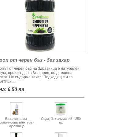
роп от черен бъз - без захар
опът от черен бъз на Здравница е натурален
дукт, произведен в България, по домашна
епта. Не съдържа захар! Подходящ е и за
етици....
а: 6.50 лв.
Безалкохолна
Сода, без алуминий - 250
рополисова тинктура -
гр.
Здравница