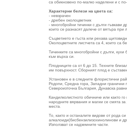
са обикновено по-малко наделени и с по-
Характерни белези на цвета са:
- невзрачен
- дребен околоцветник
- многобройни тичинки с дълги гъвкави д
които се разнасят далече от вятъра при 
Съцветието е гъста или рехава щитовидн
Околоцветните листчета са 4, които са б
Тичинките са многобройни с дълги, кухи 
към върха си.
Плодниците са от 6 до 15. Техните близ
им повърхност. Сборният плод е съставен
Установен е в следните флористични рай
Родопи, Средна гора, Западни гранични 
Североизточна България, Дунавска равн
Кандилколистното обичниче или както го 
народните вярвания и магии се смята за 
места.
То, както и останалите видове от рода с
алкалоиди(бисбензилизохинолинови и др
Използват се надземните части.