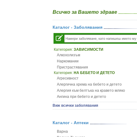
Всичко за Вашето здраве
Каталог - Заболявания
Категория:
ЗАВИСИМОСТИ
Алкохолизъм
Наркомании
Пристрастявания
Категория:
НА БЕБЕТО И ДЕТЕТО
Агресивност
Алергична хрема на бебето и детето
Алергия към белтъка на кравето мляко
Ангина при бебето и детето
Анемия при бебето и детето
Виж всички заболявания
Апетит - пълни деца
Аромотерапия и децата
Безапетитие при бебето и детето
Каталог - Аптеки
Бронхиална астма при бебето и детето
Варна
Бронхит и пневмония при деца