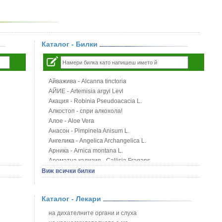
Каталог - Билки
Айважива - Alcanna tinctoria
АЙИЕ - Artemisia argyi Levl
Акация - Robinia Pseudoacacia L.
Алкостоп - спри алкохола!
Алое - Aloe Vera
Анасон - Pimpinela Anisum L.
Ангелика - Angelica Archangelica L.
Арника - Arnica montana L.
Ароматна кализия - Callisia Fragans
Арония - Sorbus melanocorpa
Виж всички билки
Бабини зъби - Tribulus terrestris
Билки за бани при хемороиди
Каталог - Лекари
Блатен аир - Acorus calamus L.
Блатен тъжник - Spirea ulmaria L.
на дихателните органи и слуха
Блян