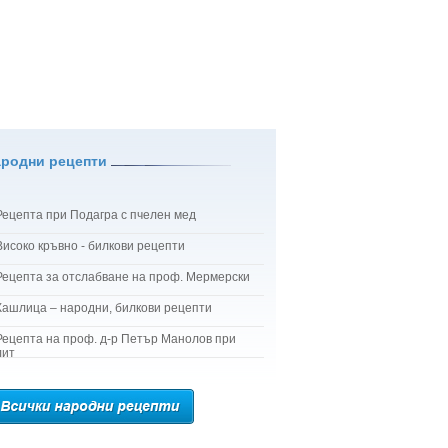
ародни рецепти
Рецепта при Подагра с пчелен мед
Високо кръвно - билкови рецепти
Рецепта за отслабване на проф. Мермерски
Кашлица – народни, билкови рецепти
Рецепта на проф. д-р Петър Манолов при
лит