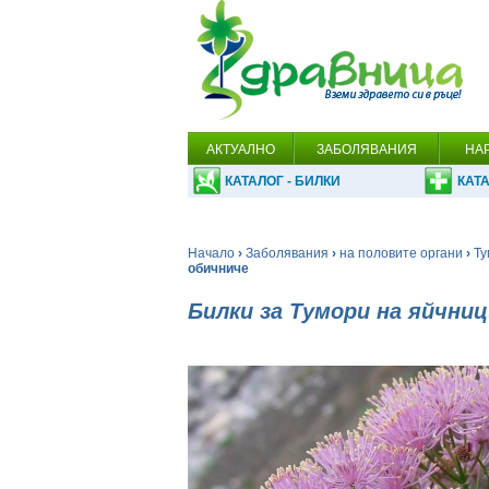
АКТУАЛНО
ЗАБОЛЯВАНИЯ
НА
КАТАЛОГ - БИЛКИ
КАТА
Начало
›
Заболявания
›
на половите органи
›
Ту
обичниче
Билки за Тумори на яйчни