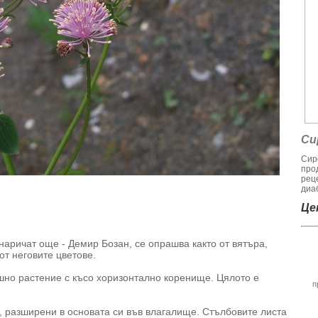
Си
Сир
про
рец
диаб
Цен
наричат още - Демир Бозан, се опрашва както от вятъра,
от неговите цветове.
шно растение с късо хоризонтално коренище. Цялото е
п
, разширени в основата си във влагалище. Стълбовите листа