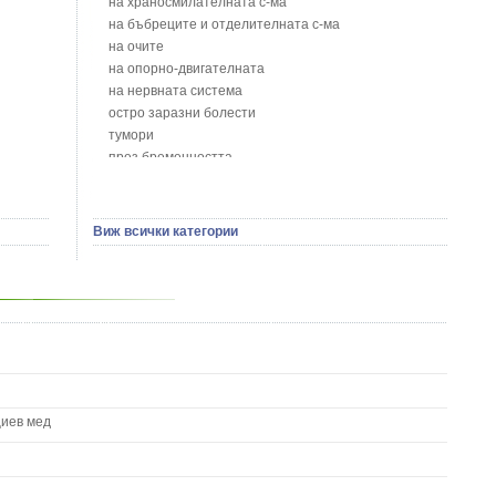
на храносмилателната с-ма
Бобови шушулки - Phaseolus Vulgaris L.
на бъбреците и отделителната с-ма
Божур - Paeonia Decora
на очите
Борови връхчета - Pinus sylvestris
на опорно-двигателната
Босилек - Ocimum Basillicum
на нервната система
Брей - Tamus Communis
остро заразни болести
Брош - Rubia tinctorum L.
тумори
Бръшлян - Hedera helix L.
през бременността
Бряст - Ulmus
на сърцето и кръвоносните съдове
Бушменски отровен храст - Acokanthera oppositifolia
на устната кухина
Бял имел - Viscum album L.
сексуални проблеми
Виж всички категории
Бял оман - Inula Helenium L.
на половите органи
Бял Равнец - Achillea Millefolium L.
зависимости
Бял трън - Silybum Marianum L.
на жлезите с вътрешна секреция
Бяла бреза - Betula pendula
паразитни болести
Бяла върба - Salix Аlba
на бебето и детето
Великденче - Veronica
на кожата и венерически
Ветрогон - Eryngium Campestre
други
Вечнозелен кипарис
Вишна - Prunus cerasus L.
циев мед
Водна детелина - Menyanthes trifoliata L.
Водно Пипериче - Polygonum Hydropiper L.
Волски език - Asplenium scolopendrium