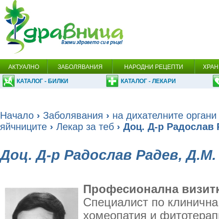
АКТУАЛНО
ЗАБОЛЯВАНИЯ
НАРОДНИ РЕЦЕПТИ
ХРАН
КАТАЛОГ - БИЛКИ
КАТАЛОГ - ЛЕКАРИ
Начало
›
Заболявания
›
на дихателните органи
яйчниците
›
Лекар за теб
› Доц. Д-р Радослав 
Доц. Д-р Радослав Радев, Д.М.
Професионална визитк
Специалист по клинична
хомеопатия и фитотерап