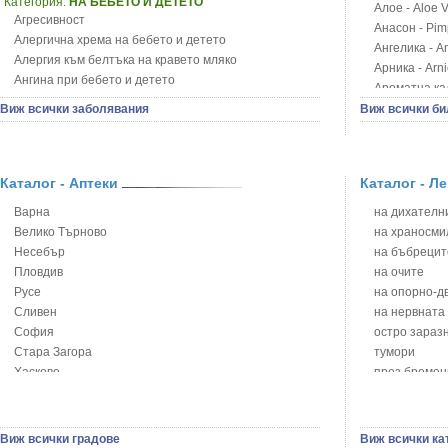
Категория:
НА БЕБЕТО И ДЕТЕТО
Алое - Aloe 
Агресивност
Анасон - Pim
Алергична хрема на бебето и детето
Ангелика - An
Алергия към белтъка на кравето мляко
Арника - Arn
Ангина при бебето и детето
Ароматна кал
Анемия при бебето и детето
Арония - So
Виж всички заболявания
Виж всички би
Апетит - пълни деца
Бабини зъби -
Аромотерапия и децата
Билки за ба
Безапетитие при бебето и детето
Блатен аир -
Бронхиална астма при бебето и детето
Каталог - Аптеки
Каталог - Л
Блатен тъжни
Бронхит и пневмония при деца
Блян
Варна
на дихателни
Варицела
Бобови шушул
Велико Търново
на храносми
Висока температура на бебето и детето
Божур - Paeo
Несебър
на бъбрецит
Възпаление на ушите на бебето и детето
Борови връхче
Пловдив
на очите
Глисти
Босилек - Oc
Русе
на опорно-д
Грижа за пъпа на новороденото
Брей - Tamu
Сливен
на нервната
Грип при бебето и детето
Брош - Rubia 
София
остро зараз
Гърч
Бръшлян - He
Стара Загора
тумори
Да отгледам и възпитам детето си
Бряст - Ulmu
Хасково
през бремен
Детска церебрална парализа
Бушменски от
Ямбол
на сърцето 
Детски аутизъм
Бял имел - V
на устната к
Детски диабет
Бял оман - I
сексуални п
Виж всички градове
Виж всички ка
Екземи при деца