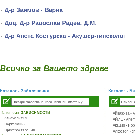
Д-р Заимов - Варна
Доц. Д-р Радослав Радев, Д.М.
Д-р Анета Костурска - Акушер-гинеколог
Всичко за Вашето здраве
Каталог - Заболявания
Каталог - Б
Категория:
ЗАВИСИМОСТИ
Айважива - Al
Алкохолизъм
АЙИЕ - Artemi
Наркомании
Акация - Rob
Пристрастявания
Алкостоп - с