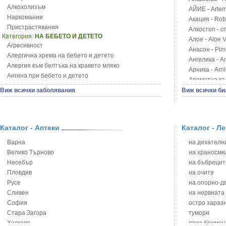
Алкохолизъм
АЙИЕ - Artemi
Наркомании
Акация - Rob
Пристрастявания
Алкостоп - с
Категория:
НА БЕБЕТО И ДЕТЕТО
Алое - Aloe 
Агресивност
Анасон - Pim
Алергична хрема на бебето и детето
Ангелика - An
Алергия към белтъка на кравето мляко
Арника - Arn
Ангина при бебето и детето
Ароматна кал
Анемия при бебето и детето
Арония - So
Виж всички заболявания
Виж всички би
Апетит - пълни деца
Бабини зъби -
Аромотерапия и децата
Билки за ба
Безапетитие при бебето и детето
Блатен аир -
Бронхиална астма при бебето и детето
Каталог - Аптеки
Каталог - Л
Блатен тъжни
Бронхит и пневмония при деца
Блян
Варна
на дихателни
Варицела
Бобови шушул
Велико Търново
на храносми
Висока температура на бебето и детето
Божур - Paeo
Несебър
на бъбрецит
Възпаление на ушите на бебето и детето
Борови връхче
Пловдив
на очите
Глисти
Босилек - Oc
Русе
на опорно-д
Грижа за пъпа на новороденото
Брей - Tamu
Сливен
на нервната
Грип при бебето и детето
Брош - Rubia 
София
остро зараз
Гърч
Бръшлян - He
Стара Загора
тумори
Да отгледам и възпитам детето си
Бряст - Ulmu
Хасково
през бремен