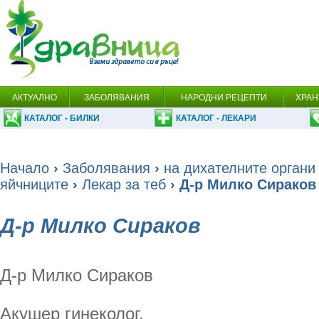
АКТУАЛНО
ЗАБОЛЯВАНИЯ
НАРОДНИ РЕЦЕПТИ
ХРАН
КАТАЛОГ - БИЛКИ
КАТАЛОГ - ЛЕКАРИ
Начало
›
Заболявания
›
на дихателните органи
яйчниците
›
Лекар за теб
› Д-р Милко Сираков
Д-р Милко Сираков
Д-р Милко Сираков
Акушер гинеколог.