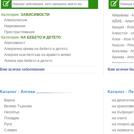
Категория:
ЗАВИСИМОСТИ
Айважива - Al
Алкохолизъм
АЙИЕ - Artemi
Наркомании
Акация - Rob
Пристрастявания
Алкостоп - с
Категория:
НА БЕБЕТО И ДЕТЕТО
Алое - Aloe 
Агресивност
Анасон - Pim
Алергична хрема на бебето и детето
Ангелика - An
Алергия към белтъка на кравето мляко
Арника - Arn
Ангина при бебето и детето
Ароматна кал
Анемия при бебето и детето
Арония - So
Виж всички заболявания
Виж всички би
Апетит - пълни деца
Бабини зъби -
Аромотерапия и децата
Билки за ба
Безапетитие при бебето и детето
Блатен аир -
Бронхиална астма при бебето и детето
Каталог - Аптеки
Каталог - Л
Блатен тъжни
Бронхит и пневмония при деца
Блян
Варна
на дихателни
Варицела
Бобови шушул
Велико Търново
на храносми
Висока температура на бебето и детето
Божур - Paeo
Несебър
на бъбрецит
Възпаление на ушите на бебето и детето
Борови връхче
Пловдив
на очите
Глисти
Босилек - Oc
Русе
на опорно-д
Грижа за пъпа на новороденото
Брей - Tamu
Сливен
на нервната
Грип при бебето и детето