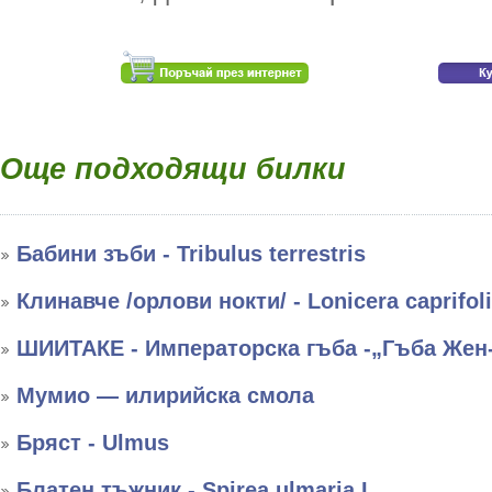
Още подходящи билки
Бабини зъби - Tribulus terrestris
Клинавче /орлови нокти/ - Lonicera caprifol
ШИИТАКЕ - Императорска гъба -„Гъба Жен
Мумио — илирийска смола
Бряст - Ulmus
Блатен тъжник - Spirea ulmaria L.