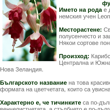
фу
Името на рода
е 
немския учен Leon
Месторастене:
Св
полусенчесто и за
Някои сортове пон
Произход:
Карибс
Централна и Южна
Нова Зеландия.
Българското название
на това красив
формата на цветчетата, които са увисн
Характерно е, че тичинките
са по-дъл
венчелистчетата, а стълбчето е по-дълг