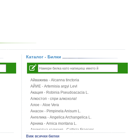
Каталог - Билки
Айважива - Alcanna tinctoria
АЙИЕ - Artemisia argyi Levl
Акация - Robinia Pseudoacacia L.
Алкостоп - спри алкохола!
Алое - Aloe Vera
Анасон - Pimpinela Anisum L.
Ангелика - Angelica Archangelica L.
Арника - Arnica montana L.
Ароматна кализия - Callisia Fragans
Арония - Sorbus melanocorpa
Виж всички билки