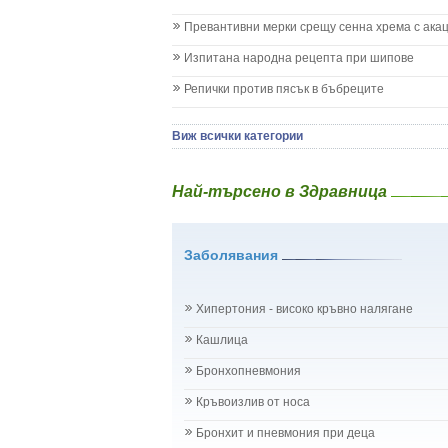
Коклюш при бебето и детето
Превантивни мерки срещу сенна хрема с ака
Колики
Менингит
Изпитана народна рецепта при шипове
Млечни зъби
Репички против пясък в бъбреците
Млечница
Морбили
Нощно напикаване - енуреза
Виж всички категории
Отит
Отравяне
Най-търсено в Здравница
Плач
Подсичане
Проблеми в пикочните пътища и бъбреците
Заболявания
Проблеми с очите на бебето и детето
Разстройство - диария при бебето и детето
Рахит
Хипертония - високо кръвно налягане
Рубеола
Температура - висока
Кашлица
Травми на бебето и детето
Бронхопневмония
Хрема при бебето и детето
Категория:
НА БЪБРЕЦИТЕ И ОТДЕЛИТЕЛНАТ
Кръвоизлив от носа
Бъбреци
Бъбречна поликистоза
Бронхит и пневмония при деца