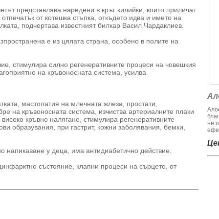
етът представлява наредени в кръг килийки, които приличат
 отпечатък от котешка стъпка, откъдето идва и името на
лката, подчертава известният билкар Васил Чардаклиев.
зпространена е из цялата страна, особено в полите на
ие, стимулира силно регенеративните процеси на човешкия
лагоприятно на кръвоносната система, усилва
Ал
тката, мастопатия на млечната жлеза, простати,
Алое
бре на кръвоносната система, изчиства артериалните плаки
бла
 високо кръвно налягане, стимулира регенеративните
не 
ви образувания, при гастрит, кожни заболявания, бемки,
ефек
Цен
о напикаване у деца, има антидиабетично действие.
динфарктно състояние, клапни процеси на сърцето, от
.