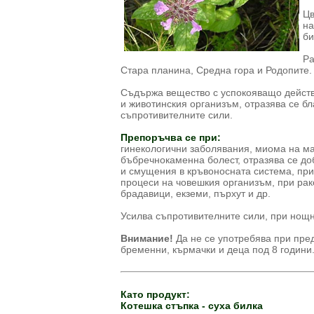
Цв
на
би
Ра
Стара планина, Средна гора и Родопите.
Съдържа вещество с успокояващо действ
и животинския организъм, отразява се б
съпротивителните сили.
Препоръчва се при:
гинекологични заболявания, миома на ма
бъбречнокаменна болест, отразява се до
и смущения в кръвоносната система, при
процеси на човешкия организъм, при рако
брадавици, екземи, пърхут и др.
Усилва съпротивителните сили, при нощн
Внимание!
Да не се употребява при пре
бременни, кърмачки и деца под 8 години
Като продукт:
Котешка стъпка - суха билка