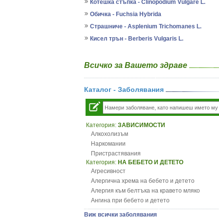
Котешка стъпка - Clinopodium Vulgare L.
Обичка - Fuchsia Hybrida
Страшниче - Asplenium Trichomanes L.
Кисел трън - Berberis Vulgaris L.
Всичко за Вашето здраве
Каталог - Заболявания
Категория:
ЗАВИСИМОСТИ
Алкохолизъм
Наркомании
Пристрастявания
Категория:
НА БЕБЕТО И ДЕТЕТО
Агресивност
Алергична хрема на бебето и детето
Алергия към белтъка на кравето мляко
Ангина при бебето и детето
Анемия при бебето и детето
Виж всички заболявания