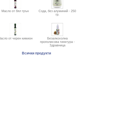
Масло от бял трън
Сода, без алуминий - 250
гр.
асло от черен кимион
Безалкохолна
прополисова тинктура -
Здравница
Всички продукти