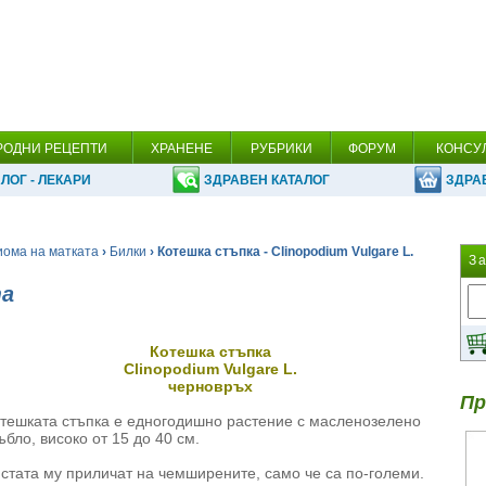
РОДНИ РЕЦЕПТИ
ХРАНЕНЕ
РУБРИКИ
ФОРУМ
КОНСУ
ЛОГ - ЛЕКАРИ
ЗДРАВЕН КАТАЛОГ
ЗДРА
ома на матката
›
Билки
› Котешка стъпка - Clinopodium Vulgare L.
З
та
Котешка стъпка
Clinopodium Vulgare L.
черновръх
Пр
тешката стъпка е едногодишно растение с масленозелено
ъбло, високо от 15 до 40 см.
стата му приличат на чемширените, само че са по-големи.