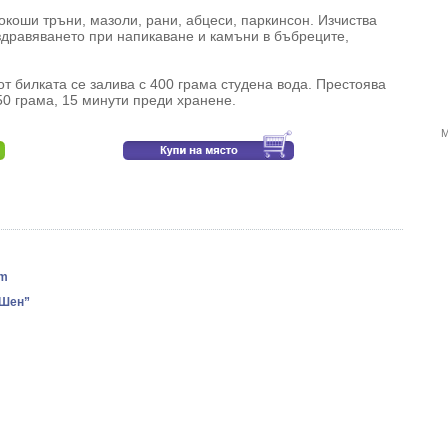
окоши тръни, мазоли, рани, абцеси, паркинсон. Изчиства
здравяването при напикаване и камъни в бъбреците,
от билката се залива с 400 грама студена вода. Престоява
150 грама, 15 минути преди хранене.
М
um
-Шен”