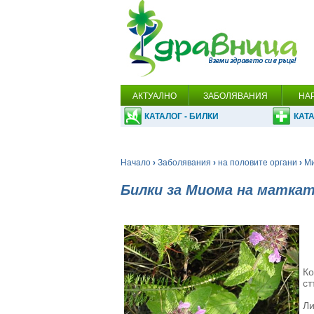
АКТУАЛНО
ЗАБОЛЯВАНИЯ
НА
КАТАЛОГ - БИЛКИ
КАТА
Начало
›
Заболявания
›
на половите органи
›
Ми
Билки за Миома на матка
Ко
ст
Ли