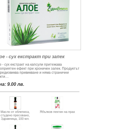
ое - сух екстракт при запек
 - сух екстракт на капсули притежава
гоприятен ефект при хроничен запек. Продуктът
предизвиква привикване и няма странични
ти....
а: 9.00 лв.
Масло от облепиха,
Ябълков пектин на прах
студено пресовано,
Здравница, 100 мл.