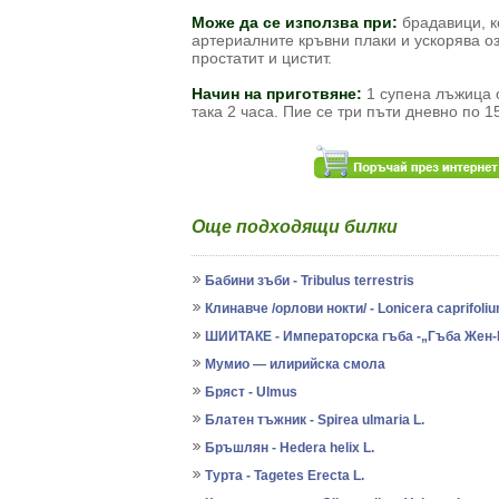
Може да се използва при:
брадавици, к
артериалните кръвни плаки и ускорява о
простатит и цистит.
Начин на приготвяне:
1 супена лъжица 
така 2 часа. Пие се три пъти дневно по 
Още подходящи билки
Бабини зъби - Tribulus terrestris
Клинавче /орлови нокти/ - Lonicera caprifoli
ШИИТАКЕ - Императорска гъба -„Гъба Жен
Мумио — илирийска смола
Бряст - Ulmus
Блатен тъжник - Spirea ulmaria L.
Бръшлян - Hedera helix L.
Турта - Tagetes Erecta L.