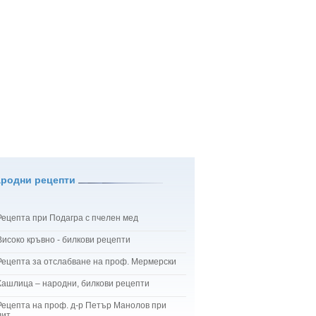
ародни рецепти
Рецепта при Подагра с пчелен мед
Високо кръвно - билкови рецепти
Рецепта за отслабване на проф. Мермерски
Кашлица – народни, билкови рецепти
Рецепта на проф. д-р Петър Манолов при
лит