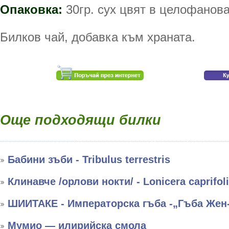
Опаковка:
30гр. сух цвят в целофанова
Билков чай, добавка към храната.
Още подходящи билки
Бабини зъби - Tribulus terrestris
Клинавче /орлови нокти/ - Lonicera caprifol
ШИИТАКЕ - Императорска гъба -„Гъба Жен
Мумио — илирийска смола