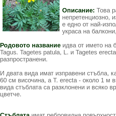
Описание:
Това р
непретенциозно, 
е едно от най-изпо
украса на балкони
Родовото название
идва от името на 
Tagus. Tagetes patula, L. и Tagetes erecta
разпространени.
И двата вида имат изправени стъбла, кат
60 см височина, а T. erecta - около 1 м 
вида стъблата са разклонени и всяко в
цветче.
Стъблата
имат ребровидна повърхност 