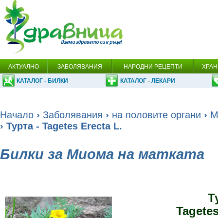
АКТУАЛНО
ЗАБОЛЯВАНИЯ
НАРОДНИ РЕЦЕПТИ
ХРАН
КАТАЛОГ - БИЛКИ
КАТАЛОГ - ЛЕКАРИ
Начало
›
Заболявания
›
на половите органи
›
М
› Турта - Tagetes Erecta L.
Билки за Миома на матката
Т
Tagetes