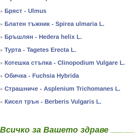
Бряст - Ulmus
Блатен тъжник - Spirea ulmaria L.
Бръшлян - Hedera helix L.
Турта - Tagetes Erecta L.
Котешка стъпка - Clinopodium Vulgare L.
Обичка - Fuchsia Hybrida
Страшниче - Asplenium Trichomanes L.
Кисел трън - Berberis Vulgaris L.
Всичко за Вашето здраве