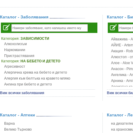
Каталог - Заболявания
Каталог - Б
Категория:
ЗАВИСИМОСТИ
Айважива - Al
Алкохолизъм
АЙИЕ - Artemi
Наркомании
Акация - Rob
Пристрастявания
Алкостоп - с
Категория:
НА БЕБЕТО И ДЕТЕТО
Алое - Aloe 
Агресивност
Анасон - Pim
Алергична хрема на бебето и детето
Ангелика - An
Алергия към белтъка на кравето мляко
Арника - Arn
Ангина при бебето и детето
Ароматна кал
Анемия при бебето и детето
Арония - So
Виж всички заболявания
Виж всички би
Апетит - пълни деца
Бабини зъби -
Аромотерапия и децата
Билки за ба
Безапетитие при бебето и детето
Блатен аир -
Бронхиална астма при бебето и детето
Каталог - Аптеки
Каталог - Л
Блатен тъжни
Бронхит и пневмония при деца
Блян
Варна
на дихателни
Варицела
Бобови шушул
Велико Търново
на храносми
Висока температура на бебето и детето