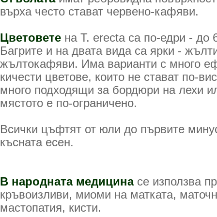
върха често стават червено-кафяви.
Цветовете
на T. erecta са по-едри - до
Багрите и на двата вида са ярки - жълт
жълтокафяви. Има варианти с много е
кичести цветове, които не стават по-вис
много подходящи за бордюри на лехи ил
мястото е по-ограничено.
Всички цъфтят от юли до първите мину
късната есен.
В народната медицина
се използва п
кръвоизливи, миоми на матката, маточ
мастопатия, кисти.