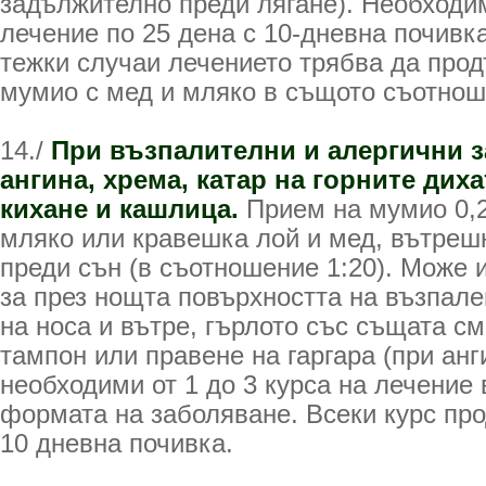
задължително преди лягане). Необходим
лечение по 25 дена с 10-дневна почивка
тежки случаи лечението трябва да прод
мумио с мед и мляко в същото съотнош
14./
При възпалителни и алергични 
ангина, хрема, катар на горните дих
кихане и кашлица.
Прием на мумио 0,2-
мляко или кравешка лой и мед, вътрешн
преди сън (в съотношение 1:20). Може 
за през нощта повърхността на възпале
на носа и вътре, гърлото със същата с
тампон или правене на гаргара (при анг
необходими от 1 до 3 курса на лечение 
формата на заболяване. Всеки курс про
10 дневна почивка.