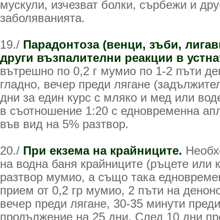
мускули, изчезват болки, сърбежи и др
заболяванията.
19./
Парадонтоза (венци, зъби, лигав
други възпалителни реакции в устна
вътрешно по 0,2 г мумио по 1-2 пъти де
гладно, вечер преди лягане (задължител
дни за един курс с мляко и мед или во
в съотношение 1:20 с едновременна ап
във вид на 5% разтвор.
20./
При екзема на крайниците.
Необх
на водна баня крайниците (ръцете или к
разтвор мумио, а също така едновреме
прием от 0,2 гр мумио, 2 пъти на денон
вечер преди лягане, 30-35 минути преди
продължение на 25 дни. След 10 дни пр