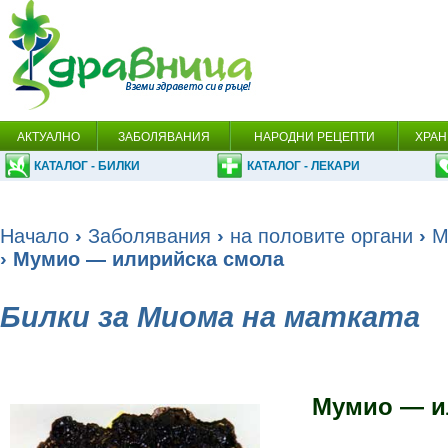
АКТУАЛНО
ЗАБОЛЯВАНИЯ
НАРОДНИ РЕЦЕПТИ
ХРАН
КАТАЛОГ - БИЛКИ
КАТАЛОГ - ЛЕКАРИ
Начало
›
Заболявания
›
на половите органи
›
М
› Мумио — илирийска смола
Билки за Миома на матката
Мумио — и