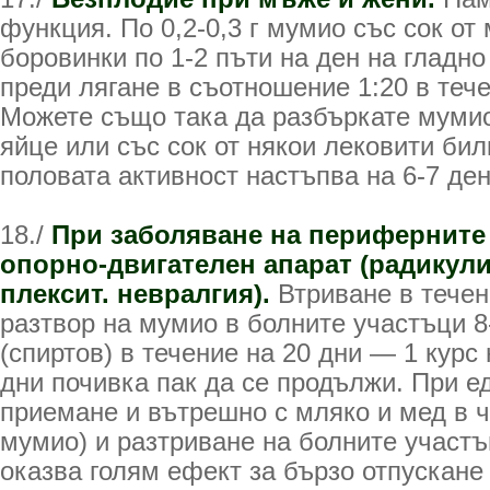
функция. По 0,2-0,3 г мумио със сок от
боровинки по 1-2 пъти на ден на гладно
преди лягане в съотношение 1:20 в тече
Можете също така да разбъркате мумио
яйце или със сок от някои лековити бил
половата активност настъпва на 6-7 ден
18./
При заболяване на периферните
опорно-двигателен апарат (радикули
плексит. невралгия).
Втриване в течен
разтвор на мумио в болните участъци 
(спиртов) в течение на 20 дни — 1 курс
дни почивка пак да се продължи. При 
приемане и вътрешно с мляко и мед в ча
мумио) и разтриване на болните участъ
оказва голям ефект за бързо отпускане