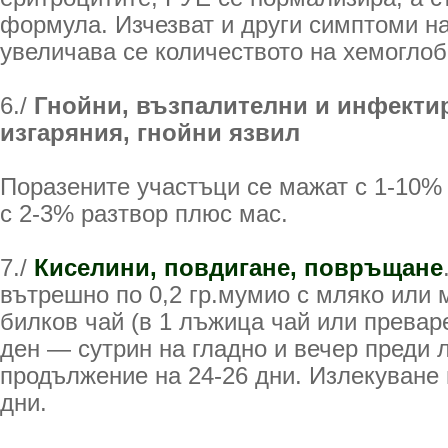
формула. Изчезват и други симптоми н
увеличава се количеството на хемоглоб
6./
Гнойни, възпалителни и инфекти
изгаряния, гнойни язвил
Поразените участъци се мажат с 1-10%
с 2-3% разтвор плюс мас.
7./
Киселини, повдигане, повръщане
вътрешно по 0,2 гр.мумио с мляко или м
билков чай (в 1 лъжица чай или преваре
ден — сутрин на гладно и вечер преди л
продължение на 24-26 дни. Излекуване 
дни.