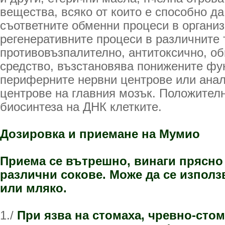
вещества, всяко от които е способно да
съответните обменни процеси в организ
регенеративните процеси в различните 
противовъзпалително, антитоксично, 
средство, възстановява понижените фу
периферните нервни центрове или ана
центрове на главния мозък. Положителн
биосинтеза на ДНК клетките.
Дозировка и приемане на Мумио
Приема се вътрешно, винаги прясно
различни сокове. Може да се използв
или мляко.
1./
При язва на стомаха, чревно-сто