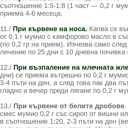
съотношение 1:5-1:8 (1 част — 0,2 г му
приема 4-6 месеца.
11./
При кървене на носа.
Капва се въ
от 0,1 г мумио с камфорово масло в съ
(по 0,2 гр на прием). Изчезва само след
лечение по 25 дни с 10 дневна почивка
12./
При възпаление на млечната жл
дни) се приема вътрешно по 0,2 г муми
3-4 пъти на ден, а след това пак два пъ
гладно и вечер преди лягане по 0,2 г му
13./
При кървене от белите дробове
.
смес мумио 0,2 г със сироп от вишни или
в съотношение 1:20, 2-3 пъти на ден (в