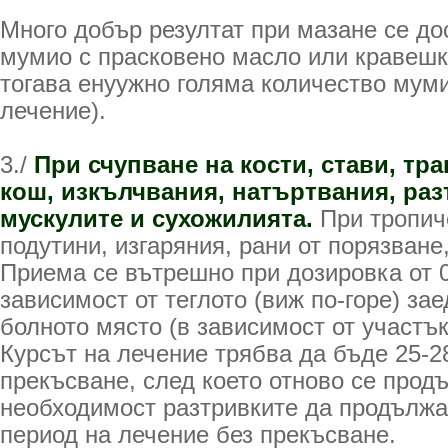
Много добър резултат при мазане се до
мумио с прасковено масло или кравешк
тогава енуужно голяма количество муми
лечение).
3./
При счупване на кости, стави, тр
кош, изкълчвания, натъртвания, раз
мускулите и сухожилията.
При тропиче
подутини, изгаряния, рани от порязване
Приема се вътрешно при дозировка от 0,
зависимост от теглото (виж по-горе) зае
болното място (в зависимост от участък
Курсът на лечение трябва да бъде 25-2
прекъсване, след което отново се прод
необходимост разтривките да продължа
период на лечение без прекъсване.