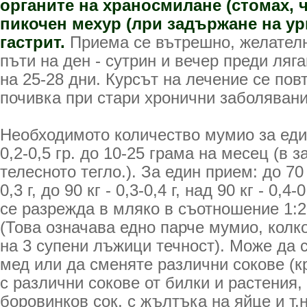
органите на храносмилане (стомах, ч
пикочен мехур (лри задържане на ури
гастрит.
Приема се вътрешно, желателно
пъти на ден - сутрин и вечер преди ляг
на 25-28 дни. Курсът на лечение се пов
почивка при стари хронични заболявани
Необходимото количество мумио за еди
0,2-0,5 гр. до 10-25 грама на месец (в 
телесното тегло.). За един прием: до 70 кг
0,3 г, до 90 кг - 0,3-0,4 г, над 90 кг - 0,4
се разрежда в мляко в съотношение 1:20
(Това означава едно парче мумио, колк
на 3 супени лъжици течност). Може да 
мед или да сменяте различни сокове (к
с различни сокове от билки и растения,
боровинков сок, с жълтъка на яйце и т.н