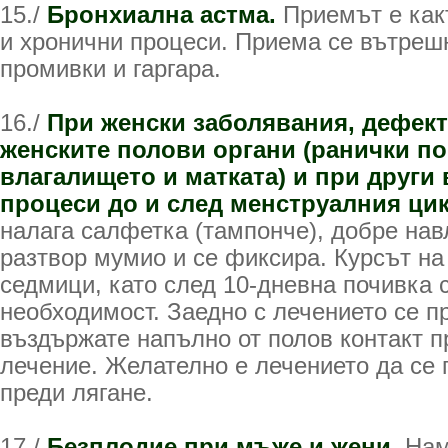
15./
Бронхиална астма.
Приемът е как
и хронични процеси. Приема се вътрешн
промивки и гаргара.
16./
При женски заболявания, дефект
женските полови органи (ранички по
влагалището и матката) и при други
процеси до и след менструалния ци
налага салфетка (тампонче), добре на
разтвор мумио и се фиксира. Курсът на
седмици, като след 10-дневна почивка 
необходимост. Заедно с лечението се п
въздържате напълно от полов контакт п
лечение. Желателно е лечението да се
преди лягане.
17./
Безплодие при мъже и жени.
Нам