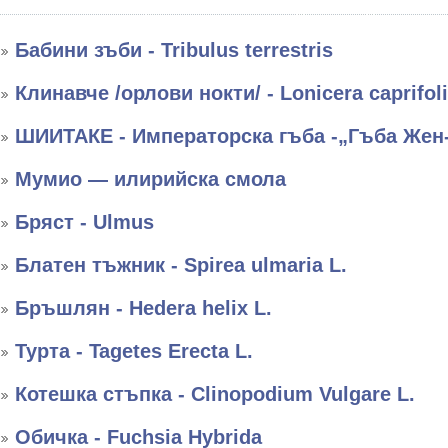
Бабини зъби - Tribulus terrestris
Клинавче /орлови нокти/ - Lonicera caprifol
ШИИТАКЕ - Императорска гъба -„Гъба Жен
Мумио — илирийска смола
Бряст - Ulmus
Блатен тъжник - Spirea ulmaria L.
Бръшлян - Hedera helix L.
Турта - Tagetes Erecta L.
Котешка стъпка - Clinopodium Vulgare L.
Обичка - Fuchsia Hybrida