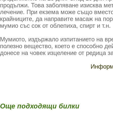
продължи. Това заболяване изисква ме
лечение. При екзема може също вместо
крайниците, да направите масаж на пор
мумио със сок от облепиха, спирт и т.н.
Мумиото, издържало изпитанието на вр
полезно вещество, което е способно де
донесе на човек изцеление от редица з
Информа
Още подходящи билки