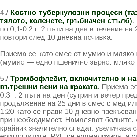
4./
Костно-туберкулозни процеси (та
тялото, коленете, гръбначен стълб)
.
по 0,1-0,2 г, 2 пъти на ден в течение на 
повтори след 10 дневна почивка.
Приема се като смес от мумио и мляко 
(мумио — едно пшенично зърно, мляко -
5./
Тромбофлебит, включително и на
вътрешни вени на краката
. Приема с
0,3 г, 2 пъти на ден (сутрин и вечер пре
продължение на 25 дни в смес с мед и
1:20 като се прави 10 дневно прекъсва
при необходимост. Намаляват болките, 
крайник значително спадат, увеличава с
еритроцитите, РУЕ се нормализира, а 