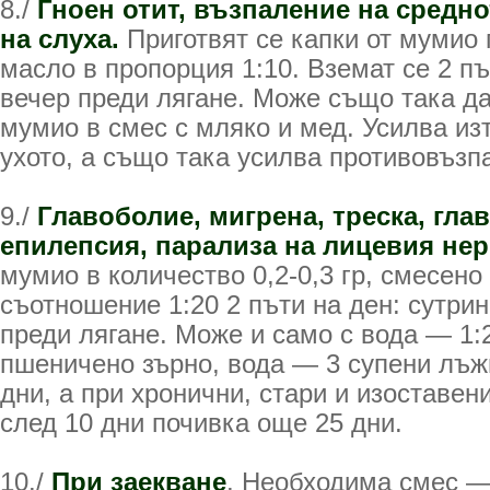
8./
Гноен отит, възпаление на средн
на слуха.
Приготвят се капки от мумио п
масло в пропорция 1:10. Вземат се 2 пъ
вечер преди лягане. Може също така да 
мумио в смес с мляко и мед. Усилва изт
ухото, а също така усилва противовъзп
9./
Главоболие, мигрена, треска, гла
епилепсия, парализа на лицевия не
мумио в количество 0,2-0,3 гр, смесено
съотношение 1:20 2 пъти на ден: сутрин
преди лягане. Може и само с вода — 1:
пшеничено зърно, вода — 3 супени лъж
дни, а при хронични, стари и изоставен
след 10 дни почивка още 25 дни.
10./
При заекване
. Необходима смес —