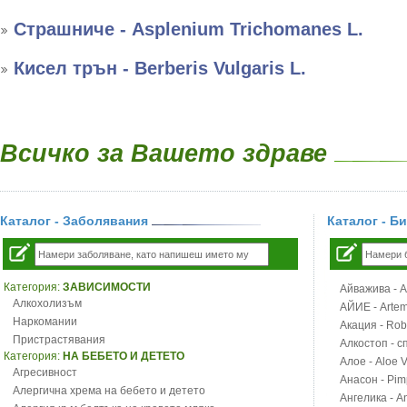
Страшниче - Asplenium Trichomanes L.
Кисел трън - Berberis Vulgaris L.
Всичко за Вашето здраве
Каталог - Заболявания
Каталог - Б
Категория:
ЗАВИСИМОСТИ
Айважива - Al
Алкохолизъм
АЙИЕ - Artemi
Наркомании
Акация - Rob
Пристрастявания
Алкостоп - с
Категория:
НА БЕБЕТО И ДЕТЕТО
Алое - Aloe 
Агресивност
Анасон - Pim
Алергична хрема на бебето и детето
Ангелика - An