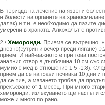
В периода на лечение на язвени болес
и болести на органите на храносмилане
далак) и т.н. е необходимо да пазите ди
умерени в храната. Алкохолът е против
2./
Хемороиди.
Приема се вътрешно, н
дневно(сутрин и вечер преди лягане) 0,
прием. И най-важното е при това посто
аналния отвор в дълбочина 10 см със с
мумио с мед в отношение 1:5 -1:8). Сл
прием да се направи почивка 10 дни и 
да се пие, а мазането трябва да продъл
прекъсване от 1 месец. При много стар
хемороиди, излекуването ще настъпи сл
може и много по-рано.