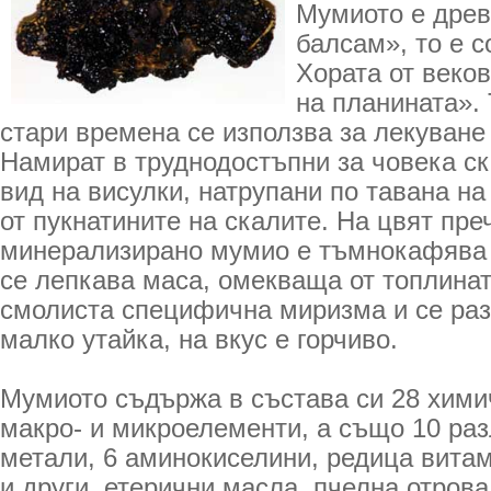
Мумиото е древ
балсам», то е с
Хората от веков
на планината».
стари времена се използва за лекуване
Намират в труднодостъпни за човека ск
вид на висулки, натрупани по тавана н
от пукнатините на скалите. На цвят пре
минерализирано мумио е тъмнокафява 
се лепкава маса, омекваща от топлинат
смолиста специфична миризма и се раз
малко утайка, на вкус е горчиво.
Мумиото съдържа в състава си 28 хими
макро- и микроелементи, а също 10 раз
метали, 6 аминокиселини, редица витам
и други, етерични масла, пчелна отров