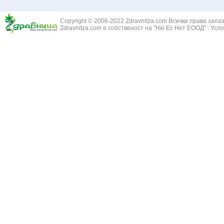
Златовръх - 
Болки в ушите
Змийски лапа
Бронхиектазии - разширение на бронхите
Copyright © 2006-2022 Zdravnitza.com Всички права запа
Змийско мляк
Бронхиолит
Zdravnitza.com е собственост на "Ню Ес Нет ЕООД" :
Усло
Зърнастец -
Бронхит
Иглика - Fl. 
Бронхопневмония
Изсипливче -
Възпаление на тъпанчето
Исиот - Zingib
Възпалено гърло
Исландски ли
Задавяне с чуждо тяло
Исоп - Hyssop
Кашлица
Калина - Vib
Кръвоизлив от носа
Калоферче -
Ларингит
Каменоломка 
Мениеров синдром
Камшик - Agr
Моноцитна ангина
Карамфил - E
Плеврит
Кафяво морск
Саркоидоза
Кисел трън - 
Сенна хрема
Клинавче /орл
Синуит
Коило - Stipa
Сърбеж в ушите
Комунига - Me
Трахеит
Коноп - Canna
Туберкулоза
Конски кесте
Фарингит
Копитник - A
Хрема
Коприва - Urt