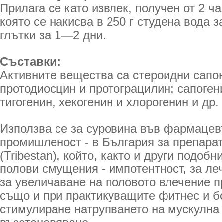
Прилага се като извлек, получен от 2 ч
която се накисва в 250 г студена вода з
глътки за 1—2 дни.
Съставки:
Активните вещества са стероидни сапон
протодиосцин и протограцилин; сапоген
тигогенин, хекогенин и хлорогенин и др.
Използва се за суровина във фармацев
промишленост - в България за препарат
(Tribestan), който, както и други подобн
полови смущения - импотентност, за леч
за увеличаване на половото влечение п
също и при практикуващите фитнес и б
стимулиране натрупването на мускулна