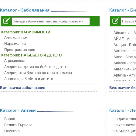
Каталог - Заболявания
Каталог - Б
Категория:
ЗАВИСИМОСТИ
Айважива - Al
Алкохолизъм
АЙИЕ - Artemi
Наркомании
Акация - Rob
Пристрастявания
Алкостоп - с
Категория:
НА БЕБЕТО И ДЕТЕТО
Алое - Aloe 
Агресивност
Анасон - Pim
Алергична хрема на бебето и детето
Ангелика - An
Алергия към белтъка на кравето мляко
Арника - Arn
Ангина при бебето и детето
Ароматна кал
Анемия при бебето и детето
Арония - So
Виж всички заболявания
Виж всички би
Апетит - пълни деца
Бабини зъби -
Аромотерапия и децата
Билки за ба
Безапетитие при бебето и детето
Блатен аир -
Бронхиална астма при бебето и детето
Каталог - Аптеки
Каталог - Л
Блатен тъжни
Бронхит и пневмония при деца
Блян
Варна
на дихателни
Варицела
Бобови шушул
Велико Търново
на храносми
Висока температура на бебето и детето
Божур - Paeo
Несебър
на бъбрецит
Възпаление на ушите на бебето и детето