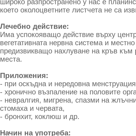
широко разпространено у нас е планинс
което око­лоцветните листчета не са изв
Лечебно действие:
Има успокояващо действие върху центр
вегетативната нервна система и местно
предизвикващо нахлуване на кръв към 
места.
Приложения:
- при оскъдна и нередовна менструация
- хронично възпаление на половите орг
- невралгия, мигрена, спазми на жлъчн
стомаха и червата,
- бронхит, коклюш и др.
Начин на употреба: