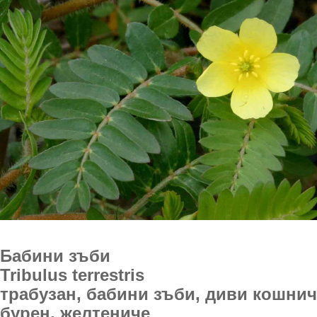
Бабини зъби
Tribulus terrestris
трабузан, бабини зъби, диви кошнич
бурен, желтениче