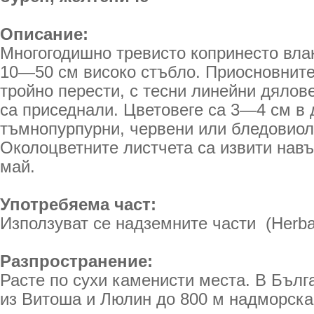
Описание:
Многогодишно тревисто копринесто влак
10—50 см високо стъбло. Приосновните
тройно перести, с тесни линейни дялов
са при­седнали. Цветовеге са 3—4 см в
тъмнопурпурни, червени или бледовиол
Околоцветните листчета са извити на
май.
Употребяема част:
Използуват се надземните части (Herba P
Разпространение:
Расте по сухи каменисти места. В Бълг
из Витоша и Люлин до 800 м надморска