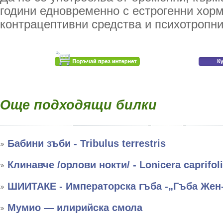
години едновременно с естрогенни хор
контрацептивни средства и психотропни
Още подходящи билки
Бабини зъби - Tribulus terrestris
Клинавче /орлови нокти/ - Lonicera caprifol
ШИИТАКЕ - Императорска гъба -„Гъба Жен
Мумио — илирийска смола