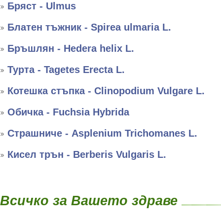
Бряст - Ulmus
Блатен тъжник - Spirea ulmaria L.
Бръшлян - Hedera helix L.
Турта - Tagetes Erecta L.
Котешка стъпка - Clinopodium Vulgare L.
Обичка - Fuchsia Hybrida
Страшниче - Asplenium Trichomanes L.
Кисел трън - Berberis Vulgaris L.
Всичко за Вашето здраве