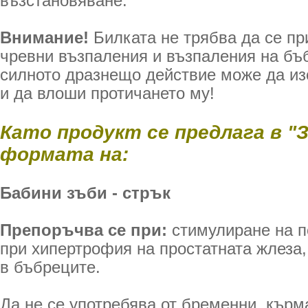
възстановяване.
Внимание!
Билката не трябва да се пр
чревни възпаления и възпаления на бъб
силното дразнещо действие може да из
и да влоши протичането му!
Като продукт се предлага в "
формата на:
Бабини зъби - стрък
Препоръчва се при:
стимулиране на п
при хипертрофия на простатната жлеза,
в бъбреците.
Да не се употребява от бременни, кърм