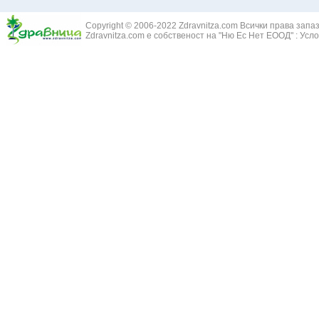
Златовръх - 
Болки в ушите
Змийски лапа
Бронхиектазии - разширение на бронхите
Copyright © 2006-2022 Zdravnitza.com Всички права запа
Змийско мляк
Бронхиолит
Zdravnitza.com е собственост на "Ню Ес Нет ЕООД" :
Усло
Зърнастец -
Бронхит
Иглика - Fl. 
Бронхопневмония
Изсипливче -
Възпаление на тъпанчето
Исиот - Zingib
Възпалено гърло
Исландски ли
Задавяне с чуждо тяло
Исоп - Hyssop
Кашлица
Калина - Vib
Кръвоизлив от носа
Калоферче -
Ларингит
Каменоломка 
Мениеров синдром
Камшик - Agr
Моноцитна ангина
Карамфил - E
Плеврит
Кафяво морск
Саркоидоза
Кисел трън - 
Сенна хрема
Клинавче /орл
Синуит
Коило - Stipa
Сърбеж в ушите
Комунига - Me
Трахеит
Коноп - Canna
Туберкулоза
Конски кесте
Фарингит
Копитник - A
Хрема
Коприва - Urt
Категория:
НА ЖЛЕЗИТЕ С ВЪТРЕШНА СЕКРЕЦИЯ