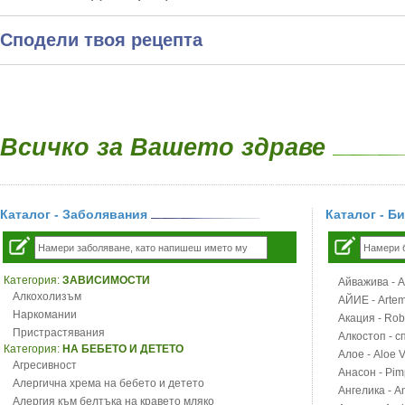
Сподели твоя рецепта
Всичко за Вашето здраве
Каталог - Заболявания
Каталог - Б
Категория:
ЗАВИСИМОСТИ
Айважива - Al
Алкохолизъм
АЙИЕ - Artemi
Наркомании
Акация - Rob
Пристрастявания
Алкостоп - с
Категория:
НА БЕБЕТО И ДЕТЕТО
Алое - Aloe 
Агресивност
Анасон - Pim
Алергична хрема на бебето и детето
Ангелика - An
Алергия към белтъка на кравето мляко