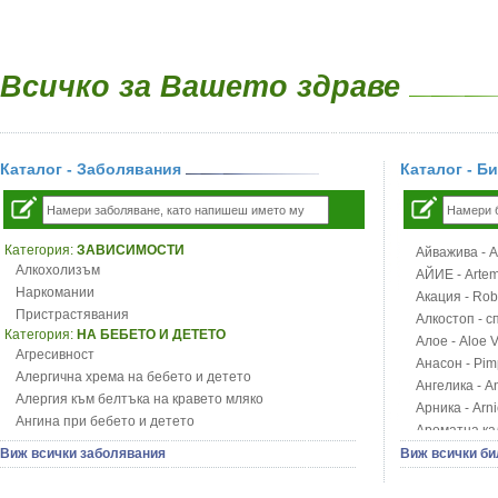
Всичко за Вашето здраве
Каталог - Заболявания
Каталог - Б
Категория:
ЗАВИСИМОСТИ
Айважива - Al
Алкохолизъм
АЙИЕ - Artemi
Наркомании
Акация - Rob
Пристрастявания
Алкостоп - с
Категория:
НА БЕБЕТО И ДЕТЕТО
Алое - Aloe 
Агресивност
Анасон - Pim
Алергична хрема на бебето и детето
Ангелика - An
Алергия към белтъка на кравето мляко
Арника - Arn
Ангина при бебето и детето
Ароматна кал
Анемия при бебето и детето
Арония - So
Виж всички заболявания
Виж всички би
Апетит - пълни деца
Бабини зъби -
Аромотерапия и децата
Билки за ба