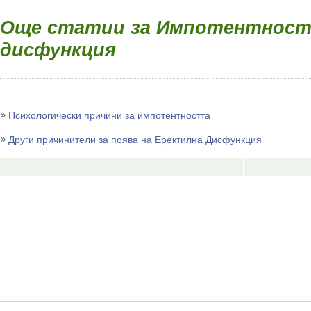
Още статии за Импотентност 
дисфункция
Психологически причини за импотентността
Други причинители за поява на Еректилна Дисфункция