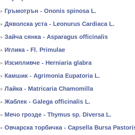
Гръмотрън - Ononis spinosa L.
Дяволска уста - Leonurus Cardiaca L.
Зайча сянка - Asparagus officinalis
Иглика - Fl. Primulae
Изсипливче - Herniaria glabra
Камшик - Agrimonia Eupatoria L.
Лайка - Matricaria Chamomilla
Жаблек - Galega officinalis L.
Мечо грозде - Thymus sp. Diversa L.
Овчарска торбичка - Capsella Bursa Pastori