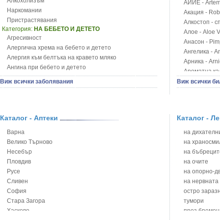
Алкохолизъм
АЙИЕ - Artemi
Наркомании
Акация - Rob
Пристрастявания
Алкостоп - с
Категория:
НА БЕБЕТО И ДЕТЕТО
Алое - Aloe 
Агресивност
Анасон - Pim
Алергична хрема на бебето и детето
Ангелика - An
Алергия към белтъка на кравето мляко
Арника - Arn
Ангина при бебето и детето
Ароматна кал
Анемия при бебето и детето
Арония - So
Виж всички заболявания
Виж всички би
Апетит - пълни деца
Бабини зъби -
Аромотерапия и децата
Билки за ба
Безапетитие при бебето и детето
Блатен аир -
Бронхиална астма при бебето и детето
Каталог - Аптеки
Каталог - Л
Блатен тъжни
Бронхит и пневмония при деца
Блян
Варна
на дихателни
Варицела
Бобови шушул
Велико Търново
на храносми
Висока температура на бебето и детето
Божур - Paeo
Несебър
на бъбрецит
Възпаление на ушите на бебето и детето
Борови връхче
Пловдив
на очите
Глисти
Босилек - Oc
Русе
на опорно-д
Грижа за пъпа на новороденото
Брей - Tamu
Сливен
на нервната
Грип при бебето и детето
Брош - Rubia 
София
остро зараз
Гърч
Бръшлян - He
Стара Загора
тумори
Да отгледам и възпитам детето си
Бряст - Ulmu
Хасково
през бремен
Детска церебрална парализа
Бушменски от