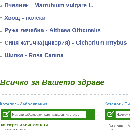
Пчелник - Marrubium vulgare L.
Хвощ - полски
Ружа лечебна - Althaea Officinalis
Синя жлъчка(цикория) - Cichorium Intybus
Шипка - Rosa Canina
Всичко за Вашето здраве
Каталог - Заболявания
Каталог - Б
Категория:
ЗАВИСИМОСТИ
Айважива - Al