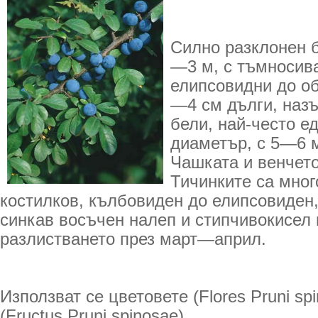
Силно разклонен б
—3 м, с тъмносива
елипсовидни до об
—4 см дълги, назъ
бели, най-често е
диаметър, с 5—6 
Чашката и венчето
Тичинките са мног
костилков, кълбовиден до елипсовиден
синкав восъчен налеп и стипчивокисел
разлистването през март—април.
Използват се цветовете (Flores Pruni sp
(Fructus Pruni spinosae).