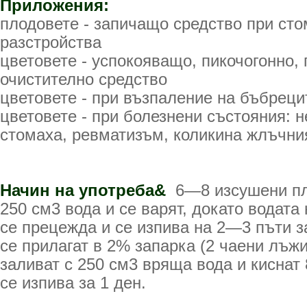
Приложения:
плодовете - запичащо средство при ст
разстройства
цветовете - успокояващо, пикочогонно, 
очистително средство
цветовете - при възпаление на бъбреци
цветовете - при болезнени състояния: н
стомаха, ревматизъм, коликина жлъчни
Начин на употреба&
6—8 изсушени пл
250 см3 вода и се варят, докато водата 
се прецежда и се изпива на 2—3 пъти з
се прилагат в 2% запарка (2 чаени лъж
заливат с 250 см3 вряща вода и киснат 
се изпива за 1 ден.