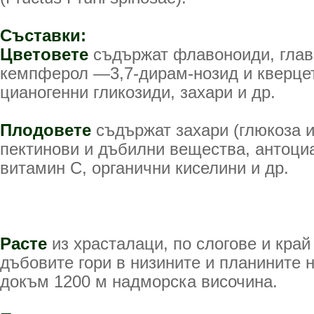
Съставки:
Цветовете
съдържат флавоноиди, глав
кемпферол —3,7-дирам-нозид и кверце
цианогенни гликозиди, захари и др.
Плодовете
съдържат захари (глюкоза и
пектинови и дъбилни вещества, антоци
витамин С, органични киселини и др.
Расте
из храсталаци, по слогове и край
дъбовите гори в низините и планините 
докъм 1200 м надморска височина.