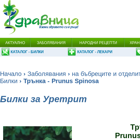
АКТУАЛНО
ЗАБОЛЯВАНИЯ
НАРОДНИ РЕЦЕПТИ
ХРАН
КАТАЛОГ - БИЛКИ
КАТАЛОГ - ЛЕКАРИ
Начало
›
Заболявания
›
на бъбреците и отдели
Билки
› Трънка - Prunus Spinosa
Билки за Уретрит
Тр
Prunus