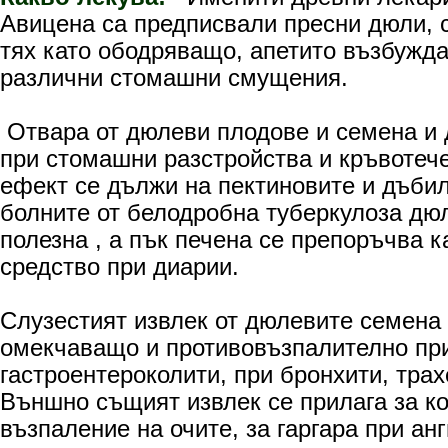
Авицена са предписвали пресни дюли, 
тях като ободряващо, апетито възбужд
различни стомашни смущения.
Отвара от дюлеви плодове и семена и 
при стомашни разстройства и кръвотеч
ефект се дължи на пектиновите и дъби
болните от белодробна туберкулоза дю
полезна , а пък печена се препоръчва к
средство при диарии.
Слузестият извлек от дюлевите семена
омекчаващо и противовъзпалително при
гастроентероколити, при бронхити, тра
Външно същият извлек се прилага за к
възпаление на очите, за гаргара при ан