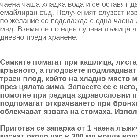
чаена чаша хладка вода и се оставят да
емайлиран съд. Полученият слузест из
по желание се подслажда с една чаена
мед. Взема се по една супена лъжица ч
дневно преди хранене.
Семките помагат при кашлица, лист
кръвното, а плодовете подмладяват
траен плод, който на хладно място м
през цялата зима. Запасете се с нег
помогне при редица здравословни 
подпомагат отхрачването при бронх
облекчават язвата на стомаха. Изпол
Приготвя се запарка от 1 чаена лъжи
киснат около час в 300 мл вряла вод