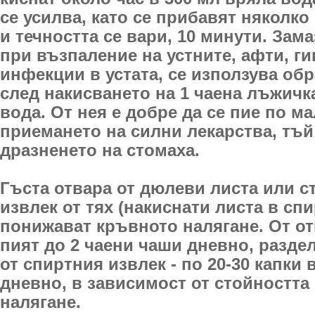
се усилва, като се прибавят няколко
и течността се вари, 10 минути. Зам
при възпаление на устните, афти, ги
инфекции в устата, се използува обр
след накисването на 1 чаена лъжичк
вода. От нея е добре да се пие по м
приемането на силни лекарства, тъй
дразненето на стомаха.
Гъста отвара от дюлеви листа или с
извлек от тях (накиснати листа в спир
понижават кръвното налягане. От от
пият до 2 чаени чаши дневно, раздел
от спиртния извлек - по 20-30 капки
дневно, в зависимост от стойността
налягане.