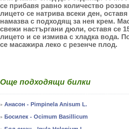
се прибавя равно количество розова
лицето се натрива всеки ден, оставя 
намазва с подходящ за нея крем. Мас
свежи настъргани дюли, оставя се 
лицето и се измива с хладка вода. П
се масажира леко с резенче плод.
Още подходящи билки
Анасон - Pimpinela Anisum L.
Босилек - Ocimum Basillicum