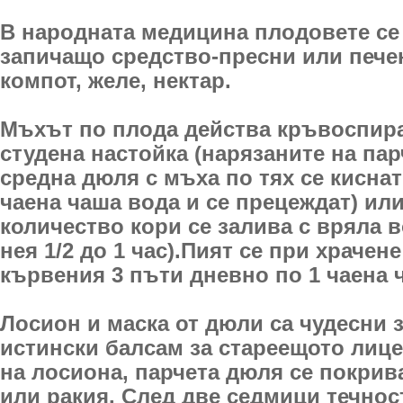
В народната медицина плодовете се 
запичащо средство-пресни или пече
компот, желе, нектар.
Мъхът по плода действа кръвоспир
студена настойка (нарязаните на пар
средна дюля с мъха по тях се киснат
чаена чаша вода и се прецеждат) ил
количество кори се залива с вряла в
нея 1/2 до 1 час).Пият се при храчен
кървения 3 пъти дневно по 1 чаена 
Лосион и маска от дюли са чудесни з
истински балсам за стареещото лице
на лосиона, парчета дюля се покрив
или ракия. След две седмици течнос