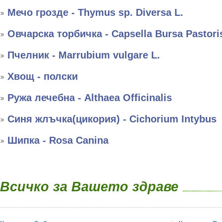
Мечо грозде - Thymus sp. Diversa L.
Овчарска торбичка - Capsella Bursa Pastori
Пчелник - Marrubium vulgare L.
Хвощ - полски
Ружа лечебна - Althaea Officinalis
Синя жлъчка(цикория) - Cichorium Intybus
Шипка - Rosa Canina
Всичко за Вашето здраве