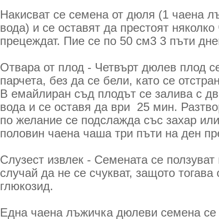
Накисват се семена от дюля (1 чаена л
вода) и се оставят да престоят няколко 
прецеждат. Пие се по 50 см3 3 пъти дне
Отвара от плод - Четвърт дюлев плод с
парчета, без да се бели, като се отстра
В емайлиран съд плодът се залива с д
вода и се оставя да ври 25 мин. Разтв
по желание се подслажда със захар или
половин чаена чаша три пъти на ден пр
Слузест извлек - Семената се ползуват 
случай да не се счукват, защото тогава
глюкозид.
Една чаена лъжичка дюлеви семена се 