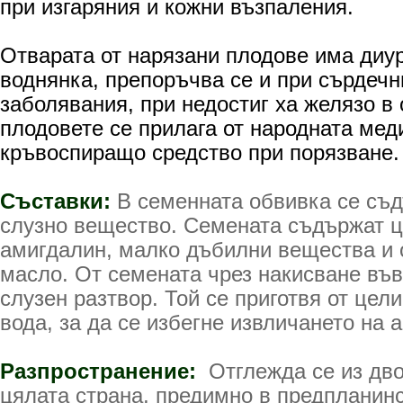
при изгаряния и кожни възпаления.
Отварата от нарязани плодове има диу
воднянка, препоръчва се и при сърдечн
заболявания, при недостиг ха желязо в
плодовете се прилага от народната мед
кръвоспиращо средство при порязване.
Съставки:
В семенната обвивка се съ
слузно вещество. Семената съ­държат ц
амигдалин, малко дъбилни вещества и 
масло. От семената чрез накисване във
слузен разтвор. Той се приготвя от цел
вода, за да се избегне извличането на 
Разпространение:
Отглежда се из дво
цялата страна, предимно в предпланинс