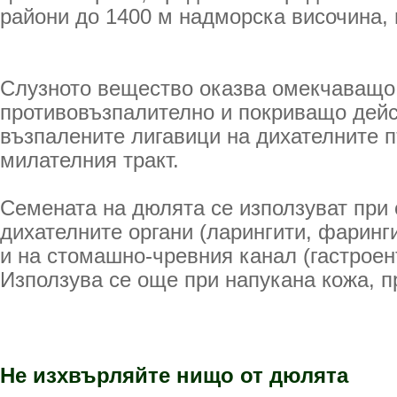
райони до 1400 м надморска височина, 
Слузното вещество оказва омекчаващо
противовъзпалително и по­криващо дей
възпалените лигавици на дихателните 
милателния тракт.
Семената на дюлята се използуват при 
ди­хателните органи (ларингити, фаринг
и на стомашно-чревния канал (гастроент
Използува се още при напукана кожа, п
Не изхвърляйте нищо от дюлята