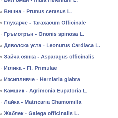
Бял оман - Inula Helenium L.
Вишна - Prunus cerasus L.
Глухарче - Taraxacum Officinale
Гръмотрън - Ononis spinosa L.
Дяволска уста - Leonurus Cardiaca L.
Зайча сянка - Asparagus officinalis
Иглика - Fl. Primulae
Изсипливче - Herniaria glabra
Камшик - Agrimonia Eupatoria L.
Лайка - Matricaria Chamomilla
Жаблек - Galega officinalis L.