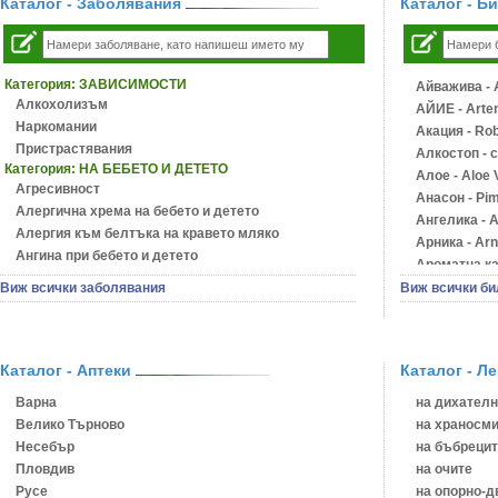
Каталог - Заболявания
Каталог - Б
Категория:
ЗАВИСИМОСТИ
Айважива - A
Алкохолизъм
АЙИЕ - Artem
Наркомании
Акация - Rob
Пристрастявания
Алкостоп - 
Категория:
НА БЕБЕТО И ДЕТЕТО
Алое - Aloe 
Агресивност
Анасон - Pim
Алергична хрема на бебето и детето
Ангелика - A
Алергия към белтъка на кравето мляко
Арника - Arn
Ангина при бебето и детето
Ароматна кал
Анемия при бебето и детето
Арония - So
Виж всички заболявания
Виж всички би
Апетит - пълни деца
Бабини зъби 
Аромотерапия и децата
Билки за ба
Безапетитие при бебето и детето
Блатен аир -
Бронхиална астма при бебето и детето
Каталог - Аптеки
Каталог - Л
Блатен тъжни
Бронхит и пневмония при деца
Блян
Варна
на дихателн
Варицела
Бобови шушу
Велико Търново
на храносми
Висока температура на бебето и детето
Божур - Pae
Несебър
на бъбрецит
Възпаление на ушите на бебето и детето
Борови връхч
Пловдив
на очите
Глисти
Босилек - O
Русе
на опорно-д