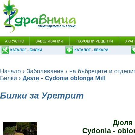
АКТУАЛНО
ЗАБОЛЯВАНИЯ
НАРОДНИ РЕЦЕПТИ
ХРАН
КАТАЛОГ - БИЛКИ
КАТАЛОГ - ЛЕКАРИ
Начало
›
Заболявания
›
на бъбреците и отдели
Билки
› Дюля - Cydonia oblonga Mill
Билки за Уретрит
Дюля
Cydonia - oblon