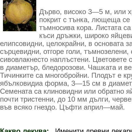
Дърво, високо 3—5 м, или х
покрит с тънка, лющеща се
тъмносива кора. Листата са
къси дръжки, широко яйцев
елипсо­видни, целокрайни, в основата з
сърцевидни, отгоре голи, тъмнозелени, 
сивовлакнесто наплъстени. Цветовете 
в диаметър, бледорозови. Чашката и ве
Тичинките са многобройни. Плодът е к
ябълковидиа форма, 3—15 см в диаметъ
Семената са клиновидни или обратно я
почти тристенни, до 10 мм дълги, черв
във всяко гнездо. Цъфти април—май.
Какво лекува:
Именити древни лекари