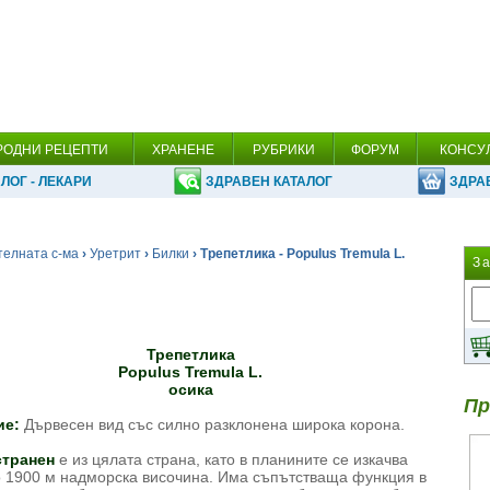
РОДНИ РЕЦЕПТИ
ХРАНЕНЕ
РУБРИКИ
ФОРУМ
КОНСУ
ЛОГ - ЛЕКАРИ
ЗДРАВЕН КАТАЛОГ
ЗДРА
телната с-ма
›
Уретрит
›
Билки
› Трепетлика - Populus Tremula L.
З
Трепетлика
Populus Tremula L.
осика
Пр
ие:
Дървесен вид със силно разклонена широка корона.
странен
е из цялата страна, като в планините се изкачва
о 1900 м надморска височина. Има съпътстваща функция в