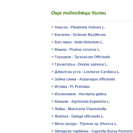
Още подходящи билки
Анасон - Pimpinela Anisum L.
Босилек - Ocimum Basillicum
Бял оман - Inula Helenium L.
Вишна - Prunus cerasus L.
Глухарче - Taraxacum Officinale
Гръмотрън - Ononis spinosa L.
Дяволска уста - Leonurus Cardiaca L.
Зайча сянка - Asparagus officinalis
Иглика - Fl. Primulae
Изсипливче - Herniaria glabra
Камшик - Agrimonia Eupatoria L.
Лайка - Matricaria Chamomilla
Жаблек - Galega officinalis L.
Мечо грозде - Thymus sp. Diversa L.
Овчарска торбичка - Capsella Bursa Pastoris