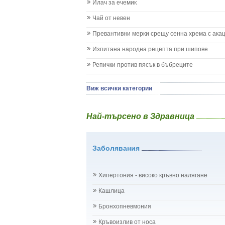
Илач за ечемик
Имунизационен календар
Кашлица при бебето и детето
Чай от невен
Коклюш при бебето и детето
Превантивни мерки срещу сенна хрема с ака
Колики
Менингит
Изпитана народна рецепта при шипове
Млечни зъби
Репички против пясък в бъбреците
Млечница
Морбили
Нощно напикаване - енуреза
Виж всички категории
Отит
Отравяне
Най-търсено в Здравница
Плач
Подсичане
Проблеми в пикочните пътища и бъбреците
Заболявания
Проблеми с очите на бебето и детето
Разстройство - диария при бебето и детето
Рахит
Хипертония - високо кръвно налягане
Рубеола
Температура - висока
Кашлица
Травми на бебето и детето
Бронхопневмония
Хрема при бебето и детето
Категория:
НА БЪБРЕЦИТЕ И ОТДЕЛИТЕЛНАТ
Кръвоизлив от носа