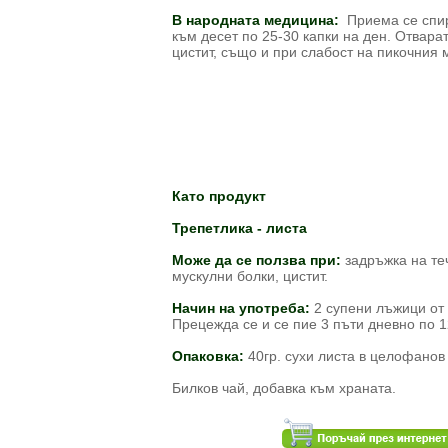
В народната медицина:
Приема се спир
към десет по 25-30 капки на ден. Отвара
цистит, също и при слабост на пикочния 
Като продукт
Трепетлика - листа
Може да се ползва при:
задръжка на те
мускулни болки, цистит.
Начин на употреба:
2 супени лъжици от 
Прецежда се и се пие 3 пъти дневно по 
Опаковка:
40гр. сухи листа в целофанов
Билков чай, добавка към храната.