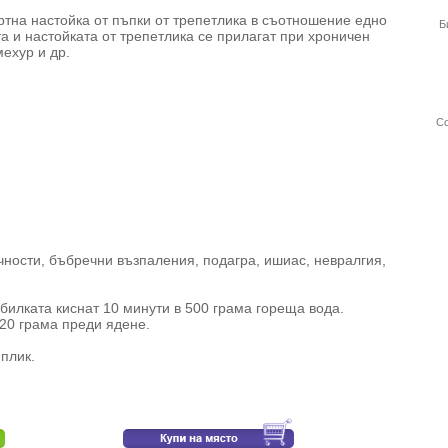
тна настойка от пъпки от трепетлика в съотношение едно
Б
та и настойката от трепетлика се прилагат при хроничен
мехур и др.
Со
чности, бъбречни възпаления, подагра, ишиас, невралгия,
билката киснат 10 минути в 500 грама гореща вода.
120 грама преди ядене.
 плик.