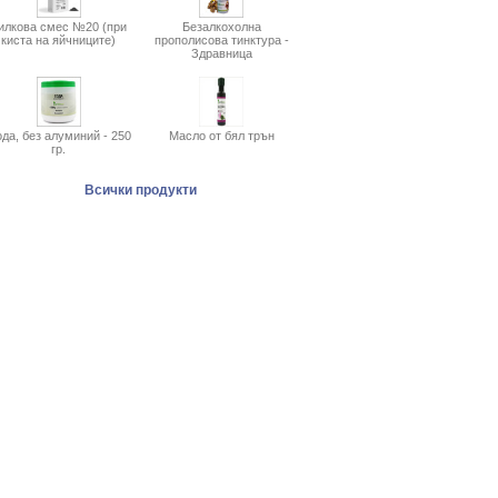
илкова смес №20 (при
Безалкохолна
киста на яйчниците)
прополисова тинктура -
Здравница
да, без алуминий - 250
Масло от бял трън
гр.
Всички продукти