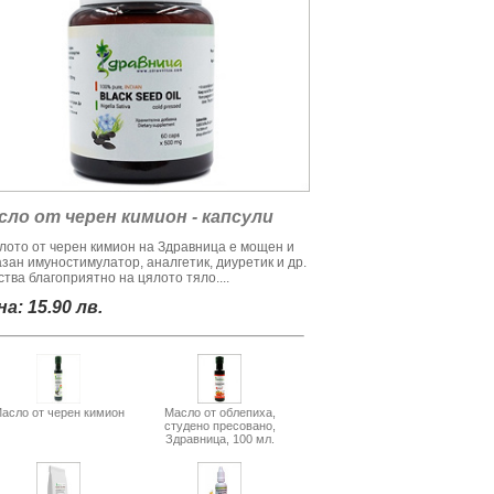
сло от черен кимион - капсули
лото от черен кимион на Здравница е мощен и
азан имуностимулатор, аналгетик, диуретик и др.
тва благоприятно на цялото тяло....
а: 15.90 лв.
асло от черен кимион
Масло от облепиха,
студено пресовано,
Здравница, 100 мл.