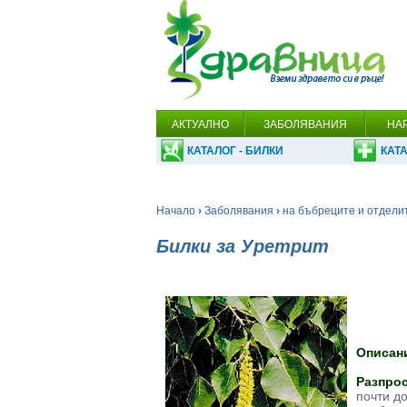
АКТУАЛНО
ЗАБОЛЯВАНИЯ
НА
КАТАЛОГ - БИЛКИ
КАТА
Начало
›
Заболявания
›
на бъбреците и отдели
Билки за Уретрит
Описан
Разпро
почти д