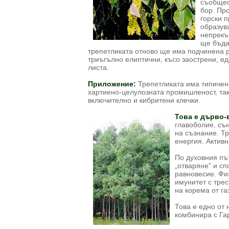
съобщес
бор. Пр
горски 
образув
непрекъс
ще бъда
трепетликата отново ще има подчинена р
триъгълно елиптични, късо заострени, е
листа.
Приложение:
Трепетликата има типичен 
хартиено-целулозната промишленост, так
включително и кибритени клечки.
Това е дърво-
главоболие, сън
на съзнание. Т
енергия. Активн
По духовния пъ
„отваряне" и сп
равновесие. Физ
имунитет с тре
на корема от га
Това е едно от 
комбинира с Гар