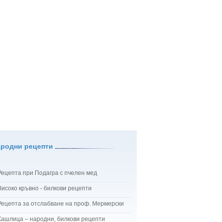
ародни рецепти
Рецепта при Подагра с пчелен мед
Високо кръвно - билкови рецепти
Рецепта за отслабване на проф. Мермерски
Кашлица – народни, билкови рецепти