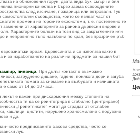
твата на обикновения горун, двата вида бук. смърч и бял
оявява пионерни качества и бързо заема освободените
пространства след изсичане, пожарища или ветровали. Тук
а самостоятелни съобщества, които се явяват част от
натите промени на горските екосистеми, т. е. постепенно те
т заменени от характерните за района дървесни видове и
оля. Характерните белези на този вид са закръглените или
дро и неправилно тъпо назъбени по края, без прозрачен ръб
евроазиатски ареал. Дървесината й се използва както в
а и за изработването на различни предмети за нашия бит,
Ма
Мас
вампир, пиявица.
При дълъг контакт е възможно
док
ливост, затруднено дишане, гадене, понякога дори и загуба
Дейс
репетликата помага за снемане на възбудата и излишната
а е само от 14 до 18 часа.
Цен
т лекът е важен при дисхармония между степента на
особността тя да се реинтегрира в стабилно (центрирано)
ически „Трепетликите" могат да страдат от отслабен
ски, кашлици, цистити, нарушено храносмилане с подуване
зове и др.
М
най-често предписваните Бахови средства, често се
вански лук.