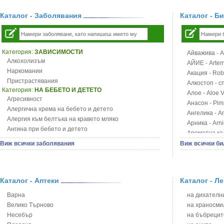
Каталог - Заболявания
Каталог - Б
Категория:
ЗАВИСИМОСТИ
Айважива - Al
Алкохолизъм
АЙИЕ - Artemi
Наркомании
Акация - Rob
Пристрастявания
Алкостоп - с
Категория:
НА БЕБЕТО И ДЕТЕТО
Алое - Aloe 
Агресивност
Анасон - Pim
Алергична хрема на бебето и детето
Ангелика - An
Алергия към белтъка на кравето мляко
Арника - Arn
Ангина при бебето и детето
Ароматна кал
Анемия при бебето и детето
Арония - So
Виж всички заболявания
Виж всички би
Апетит - пълни деца
Бабини зъби -
Аромотерапия и децата
Билки за ба
Безапетитие при бебето и детето
Блатен аир -
Бронхиална астма при бебето и детето
Каталог - Аптеки
Каталог - Л
Блатен тъжни
Бронхит и пневмония при деца
Блян
Варна
на дихателни
Варицела
Бобови шушул
Велико Търново
на храносми
Висока температура на бебето и детето
Божур - Paeo
Несебър
на бъбрецит
Възпаление на ушите на бебето и детето
Борови връхче