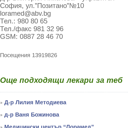
София, ул.”Позитано”№10
loramed@abv.bg
Тел.: 980 80 65
Тел./факс 981 32 96
GSM: 0887 28 46 70
Посещения 13919826
Още подходящи лекари за теб
Д-р Лилия Методиева
д-р Ваня Божинова
Медицински център “Лорамед”