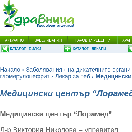
АКТУАЛНО
ЗАБОЛЯВАНИЯ
НАРОДНИ РЕЦЕПТИ
ХРАН
КАТАЛОГ - БИЛКИ
КАТАЛОГ - ЛЕКАРИ
Начало
›
Заболявания
›
на дихателните органи
гломерулонефрит
›
Лекар за теб
› Медицински
Медицински център “Лораме
Медицински център “Лорамед”
Д-р Виктория Николова – управител