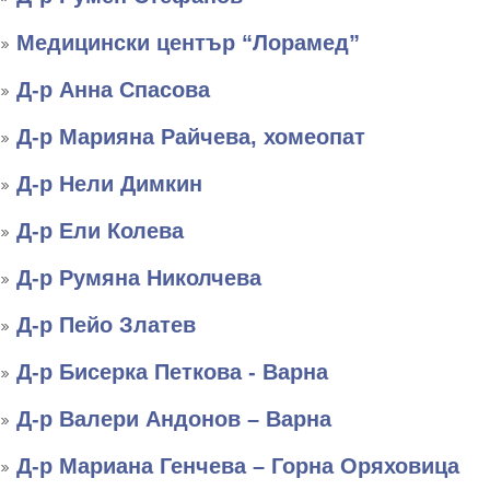
Медицински център “Лорамед”
Д-р Анна Спасова
Д-р Марияна Райчева, хомеопат
Д-р Нели Димкин
Д-р Ели Колева
Д-р Румяна Николчева
Д-р Пейо Златев
Д-р Бисерка Петкова - Варна
Д-р Валери Андонов – Варна
Д-р Мариана Генчева – Горна Оряховица