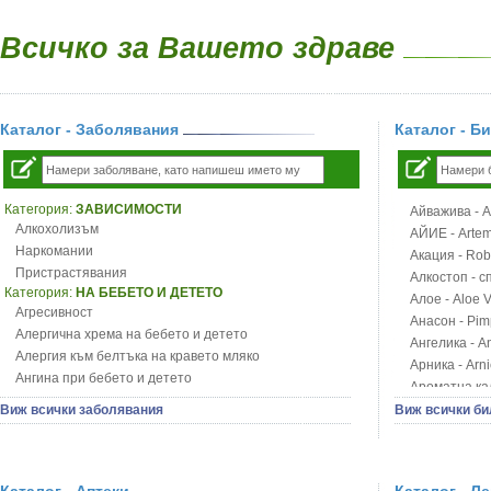
Всичко за Вашето здраве
Каталог - Заболявания
Каталог - Б
Категория:
ЗАВИСИМОСТИ
Айважива - Al
Алкохолизъм
АЙИЕ - Artemi
Наркомании
Акация - Rob
Пристрастявания
Алкостоп - с
Категория:
НА БЕБЕТО И ДЕТЕТО
Алое - Aloe 
Агресивност
Анасон - Pim
Алергична хрема на бебето и детето
Ангелика - An
Алергия към белтъка на кравето мляко
Арника - Arn
Ангина при бебето и детето
Ароматна кал
Анемия при бебето и детето
Арония - So
Виж всички заболявания
Виж всички би
Апетит - пълни деца
Бабини зъби -
Аромотерапия и децата
Билки за ба
Безапетитие при бебето и детето
Блатен аир -
Бронхиална астма при бебето и детето