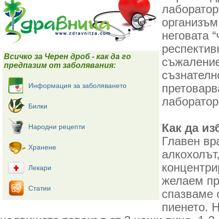
лаборатор
организъм,
неговата “
респективн
Всичко за Черен дроб - как да го
съжаление
предпазим от заболявания:
съзнателн
Информация за заболяването
претоварв
лаборатор
Билки
Как да из
Народни рецепти
Главен вр
Хранене
алкохолът
концентри
Лекари
желаем пр
Статии
спазваме 
пиенето. 