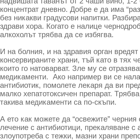
надвишата таванът от 2 чаши вино, 1-2 
концентрат дневно. Добре е да има “ра
без никакви градусови напитки. Разбира
здрави хора. Когато е налице чернодро
алкохолът трябва да се избягва.
И на болния, и на здравия орган вредя
консервираните храни, тъй като в тях ч
които го натоварват. Зле му се отразява
медикаменти. Ако например ви се налаг
антибиотик, помолете лекаря да ви пре
малко хепатотоксичен препарат. Трябва 
такива медикаменти са по-скъпи.
А ето как можете да “освежите” черния 
лечение с антибиотици, прекаляване с 
злоупотреба с тежки, мазни храни преп