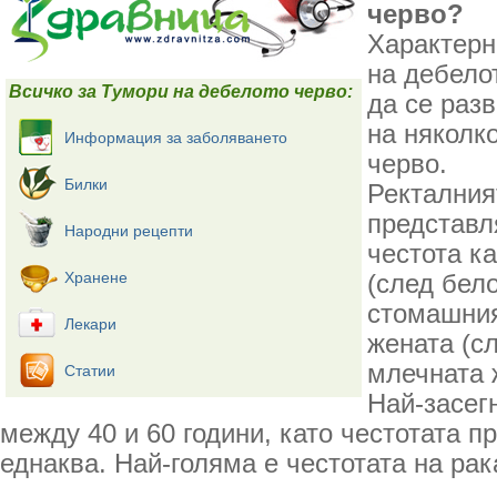
черво?
Характерн
на дебело
Всичко за Тумори на дебелото черво:
да се раз
на няколк
Информация за заболяването
черво.
Билки
Ректалния
представл
Народни рецепти
честота к
Хранене
(след бел
стомашния
Лекари
жената (с
млечната 
Статии
Най-засег
между 40 и 60 години, като честотата п
еднаква. Най-голяма е честотата на рак