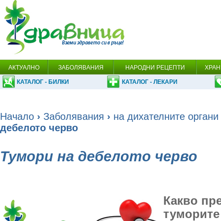
АКТУАЛНО
ЗАБОЛЯВАНИЯ
НАРОДНИ РЕЦЕПТИ
ХРАН
КАТАЛОГ - БИЛКИ
КАТАЛОГ - ЛЕКАРИ
Начало
›
Заболявания
›
на дихателните органи
дебелото черво
Тумори на дебелото черво
Какво пр
туморите