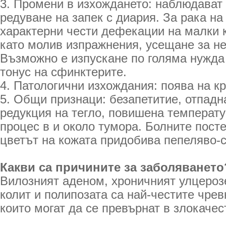
3. Промени в изхождането: наблюдават 
редуване на запек с диария. За рака на
характерни чести дефекации на малки 
като молив изпражнения, усещане за н
Възможно е изпускане по голяма нужда
тонус на сфинктерите.
4. Патологични изхождания: поява на кр
5. Общи признаци: безапетитие, отпадн
редукция на тегло, повишена температ
процес в и около тумора. Болните пост
цветът на кожата придобива пепеляво-с
Какви са причините за заболяването
Вилозният аденом, хроничният улцероз
колит и полипозата са най-честите чре
които могат да се превърнат в злокаче