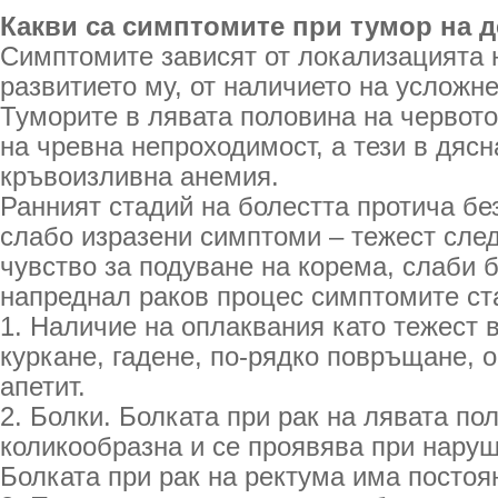
Какви са симптомите при тумор на 
Симптомите зависят от локализацията н
развитието му, от наличието на усложне
Туморите в лявата половина на червото
на чревна непроходимост, а тези в дясн
кръвоизливна анемия.
Ранният стадий на болестта протича б
слабо изразени симптоми – тежест сле
чувство за подуване на корема, слаби 
напреднал раков процес симптомите ст
1. Наличие на оплаквания като тежест 
куркане, гадене, по-рядко повръщане, 
апетит.
2. Болки. Болката при рак на лявата по
коликообразна и се проявява при нару
Болката при рак на ректума има постоя