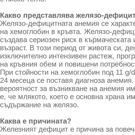
Какво представлява желязо-дефици
Желязо-дефицитната анемия се характе
на хемоглобин в кръвта. Желязо-дефиц
създава сериозен риск в кърмаческата 
възраст. В този период от живота си, д
изключително интензивен растеж, прог
на кръвния обем и повишени потребност
При стойности на хемоглобин под 11 g/d
24 месеца се поставя диагноза анемия.
вероятност за възникване на анемия им
е, че млякото, което е основна храна и
съдържание на желязо.
Каква е причината?
Железният дефицит е причина за повеч