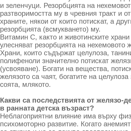
и зеленчуци. Резорбцията на нехемовот
разтворимостта му в чревния тракт и от
храните, някои от които потискат, а дру
резорбцията (всмукването) му.
Витамин С, както и животинските храни 
улесняват резорбцията на нехемовото 
Храни, които съдържат целулоза, танин
полифеноли значително потискат желяз
(усвояване). Богати на вещества, поти
желязото са чаят, богатите на целулоза
соята, млякото.
Какви са последствията от желязо-
в ранната детска възраст?
Неблагоприятни влияние има върху физ
психомоторно развитие. Когато анемият