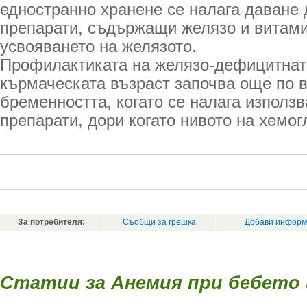
едностранно хранене се налага даване
препарати, съдържащи желязо и витам
усвояването на желязото.
Профилактиката на желязо-дефицитнат
кърмаческата възраст започва още по 
бременността, когато се налага използ
препарати, дори когато нивото на хемо
За потребителя:
Съобщи за грешка
Добави информ
Статии за Анемия при бебето