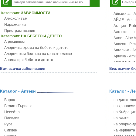
Категория:
ЗАВИСИМОСТИ
Айважива - Al
Алкохолизъм
АЙИЕ - Artemi
Наркомании
Акация - Rob
Пристрастявания
Алкостоп - с
Категория:
НА БЕБЕТО И ДЕТЕТО
Алое - Aloe 
Агресивност
Анасон - Pim
Алергична хрема на бебето и детето
Ангелика - An
Алергия към белтъка на кравето мляко
Арника - Arn
Ангина при бебето и детето
Ароматна кал
Анемия при бебето и детето
Арония - So
Виж всички заболявания
Виж всички би
Апетит - пълни деца
Бабини зъби -
Аромотерапия и децата
Билки за ба
Безапетитие при бебето и детето
Блатен аир -
Бронхиална астма при бебето и детето
Каталог - Аптеки
Каталог - Л
Блатен тъжни
Бронхит и пневмония при деца
Блян
Варна
на дихателни
Варицела
Бобови шушул
Велико Търново
на храносми
Висока температура на бебето и детето
Божур - Paeo
Несебър
на бъбрецит
Възпаление на ушите на бебето и детето
Борови връхче
Пловдив
на очите
Глисти
Босилек - Oc
Русе
на опорно-д
Грижа за пъпа на новороденото
Брей - Tamu
Сливен
на нервната
Грип при бебето и детето
Брош - Rubia 