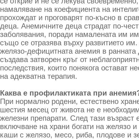
се открие и не се лекува своевременно
намаляване на коефициента на интелиге
прохождат и проговарят по-късно в сра
деца. Анемичните деца страдат по-чес
заболявания, поради намалената им им
също се отразява върху развитието им.
желязо-дефицитната анемия в ранната 
създава затворен кръг от неблагоприят
последствия, които понякога остават н
на адекватна терапия.
Каква е профилактиката при анемия
При нормално родени, естествено хран
шестия месец от живота не е необходи
железни препарати. След тази възраст 
включване на храни богати на желязо и
каши с желязо, месо, риба, плодове и 