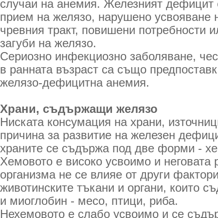
случаи на анемия. Железният дефицит 
прием на желязо, нарушено усвояване 
чревния тракт, повишени потребности и
загуби на желязо.
Сериозно инфекциозно заболяване, чес
в ранната възраст са също предпоставк
желязо-дефицитна анемия.
Храни, съдържащи желязо
Ниската консумация на храни, източниц
причина за развитие на железен дефици
храните се съдържа под две форми - х
Хемовото е високо усвоимо и неговата 
организма не се влияе от други фактори
животинските тъкани и органи, които с
и миоглобин - месо, птици, риба.
Нехемовото е слабо усвоимо и се съдъ