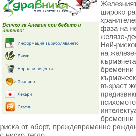
Железният
широко ра
хранителе
Всичко за Анемия при бебето и
фаза на н
детето:
желязо-де
Информация за заболяването
Най-риско
на железе
Билки
кърмачета
бременни 
Народни рецепти
кърмаческ
Хранене
възраст ж
предизвик
Лекари
психомото
Статии
интелекту
бременни 
риска от аборт, преждевременно раждан
с ниско тегло.